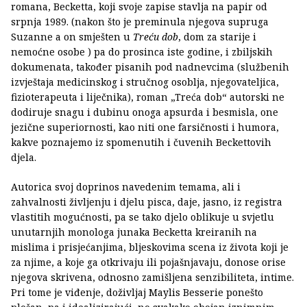
romana, Becketta, koji svoje zapise stavlja na papir od
srpnja 1989. (nakon što je preminula njegova supruga
Suzanne a on smješten u
Treću dob
, dom za starije i
nemoćne osobe ) pa do prosinca iste godine, i zbiljskih
dokumenata, također pisanih pod nadnevcima (službenih
izvještaja medicinskog i stručnog osoblja, njegovateljica,
fizioterapeuta i liječnika), roman „Treća dob“ autorski ne
dodiruje snagu i dubinu onoga apsurda i besmisla, one
jezične superiornosti, kao niti one farsičnosti i humora,
kakve poznajemo iz spomenutih i čuvenih Beckettovih
djela.
Autorica svoj doprinos navedenim temama, ali i
zahvalnosti življenju i djelu pisca, daje, jasno, iz registra
vlastitih mogućnosti, pa se tako djelo oblikuje u svjetlu
unutarnjih monologa junaka Becketta kreiranih na
mislima i prisjećanjima, bljeskovima scena iz života koji je
za njime, a koje ga otkrivaju ili pojašnjavaju, donose orise
njegova skrivena, odnosno zamišljena senzibiliteta, intime.
Pri tome je viđenje, doživljaj Maylis Besserie ponešto