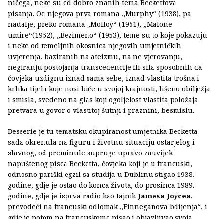
ničega, neke su od dobro znanih tema Beckettova
pisanja. Od njegova prva romana „Murphy“ (1938), pa
nadalje, preko romana „Molloy“ (1951), „Malone
umire“(1952), „Bezimeno“ (1953), teme su to koje pokazuju
i neke od temeljnih okosnica njegovih umjetničkih
uvjerenja, baziranih na ateizmu, na ne vjerovanju,
negiranju postojanja transcedencije ili sila sposobnih da
čovjeka uzdignu iznad sama sebe, iznad vlastita trošna i
krhka tijela koje nosi biće u svojoj krajnosti, lišeno obilježja
i smisla, svedeno na glas koji ogoljelost vlastita položaja
pretvara u govor o vlastitoj šutnji i praznini, besmislu.
Besserie je tu tematsku okupiranost umjetnika Becketta
sada okrenula na figuru i životnu situaciju ostarjelog i
slavnog, od preminule supruge upravo zauvijek
napuštenog pisca Becketta, čovjeka koji je u francuski,
odnosno pariški egzil sa studija u Dublinu stigao 1938.
godine, gdje je ostao do konca života, do prosinca 1989.
godine, gdje je isprva radio kao tajnik
Jamesa Joycea
,
prevodeći na francuski odlomak „Finneganova bdijenja“, i
gdje je potom na francuskome pisao i objavljivao svoja