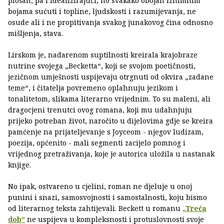
plošan, pa i idealizirajući, no svakako obojan iznimnim
bojama sućuti i topline, ljudskosti i razumijevanja, ne
osude ali i ne propitivanja svakog junakovog čina odnosno
mišljenja, stava.
Lirskom je, nadarenom suptilnosti kreirala krajobraze
nutrine svojega „Becketta“, koji se svojom poetičnosti,
jezičnom umješnosti uspijevaju otrgnuti od okvira „zadane
teme“, i čitatelja povremeno oplahnuju jezikom i
tonalitetom, slikama literarno vrijednim. To su maleni, ali
dragocjeni trenutci ovog romana, koji mu udahnjuju
prijeko potreban život, naročito u dijelovima gdje se kreira
pamćenje na prijateljevanje s Joyceom - njegov ludizam,
poezija, općenito - mali segmenti zacijelo pomnog i
vrijednog pretraživanja, koje je autorica uložila u nastanak
knjige.
No ipak, ostvareno u cjelini, roman ne djeluje u onoj
punini i snazi, samosvojnosti i samostalnosti, koju bismo
od literarnog teksta zahtijevali. Beckett u romanu
„Treća
dob“
ne uspijeva u kompleksnosti i protuslovnosti svoje