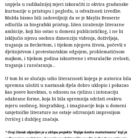
uspjela u radikalnijoj mjeri iskoračiti iz okvira građanske
kurtoazije u pristupu i pogledu, u odvažnosti izvedbe.
Možda bismo bili zadovoljniji da se je Maylis Besserie
odlučila za biografski pristup, lišen izraženije literarne
ambicije, koji bio ostao u domeni publicističkog, i ne bi
isključio njenu osobnu dimenziju viđenja, doživljaja,
traganja za Beckettom, i tijekom njegova života, počevši s
djetinjstvom i protestantskim odgojem, problematičnom
majkom, i tijekom godina iskustvene i stvaralačke zrelosti,
traganja i razočaranja…
U tom bi se slučaju udio literarnosti kojega je autorica bila
spremna uložiti u nastanak djela dobro uklopio i pokazao
kao posve korektan, u odnosu na cjelinu i intonaciju
odabrane forme, koja bi bila spremnija održati ovakvu
mjeru osobnog, biografskog, i imaginacije koja u domeni
umjetničke literature ne ostaje odzvanjati impresijom
čvršćeg i dubljeg značaja.
* Ovaj članak objavljen je u sklopu projekta "Knjige kontra mainstreama" koji je