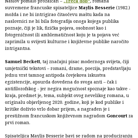
Naslov pomalo prozaičan –
„Treća dob“
, romana
suvremene francuske spisateljice
Maylis Besserie
(1982.)
možda i ne bi intrigirao čitaočevu maštu kada na
naslovnici ne bi bila fotografija onoga kojega publika
poznaje, čiji je lik, fizička pojava, osobnost kao i
fotogeničnost ili amblematičnost koju je ta pojava već
zaprimila u svijesti kulturne i književne publike naročito
intrigantna.
Samuel Beckett
, taj značajni pisac modernoga svijeta, čiji
umjetnički tekstovi – romani, drame, poezija, predstavljaju
jednu vrst tamnog antipoda čovjekova iskustva
egzistencije, apsurda dovedena do svoga anti – čak i
antifilozofskog - jer negira mogućnost spoznaje kao takve -
kraja, predmet je, tema, subjekt ovog nevelikog romana, u
originalu objavljenog 2020. godine, koji je kod publike i
kritike doživio vrlo dobar prijem, a nagrađen je i
prestižnom francuskom književnom nagradom
Goncourt
za
prvi roman.
Spisateljica Maylis Besserie bavi se radom na produciranju