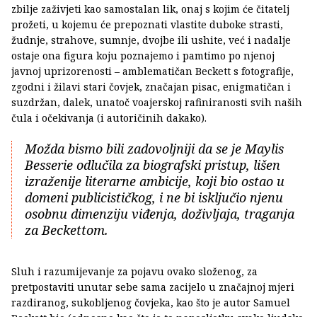
zbilje zaživjeti kao samostalan lik, onaj s kojim će čitatelj
prožeti, u kojemu će prepoznati vlastite duboke strasti,
žudnje, strahove, sumnje, dvojbe ili ushite, već i nadalje
ostaje ona figura koju poznajemo i pamtimo po njenoj
javnoj uprizorenosti – amblematičan Beckett s fotografije,
zgodni i žilavi stari čovjek, značajan pisac, enigmatičan i
suzdržan, dalek, unatoč voajerskoj rafiniranosti svih naših
čula i očekivanja (i autoričinih dakako).
Možda bismo bili zadovoljniji da se je Maylis
Besserie odlučila za biografski pristup, lišen
izraženije literarne ambicije, koji bio ostao u
domeni publicističkog, i ne bi isključio njenu
osobnu dimenziju viđenja, doživljaja, traganja
za Beckettom.
Sluh i razumijevanje za pojavu ovako složenog, za
pretpostaviti unutar sebe sama zacijelo u značajnoj mjeri
razdiranog, sukobljenog čovjeka, kao što je autor Samuel