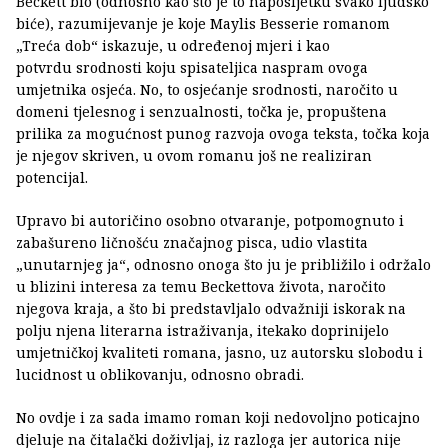
Beckett bio (odnosno kao što je to naposljetku svako ljudsko
biće), razumijevanje je koje Maylis Besserie romanom
„Treća dob“ iskazuje, u određenoj mjeri i kao
potvrdu srodnosti koju spisateljica naspram ovoga
umjetnika osjeća. No, to osjećanje srodnosti, naročito u
domeni tjelesnog i senzualnosti, točka je, propuštena
prilika za mogućnost punog razvoja ovoga teksta, točka koja
je njegov skriven, u ovom romanu još ne realiziran
potencijal.
Upravo bi autoričino osobno otvaranje, potpomognuto i
zabašureno ličnošću značajnog pisca, udio vlastita
„unutarnjeg ja“, odnosno onoga što ju je približilo i održalo
u blizini interesa za temu Beckettova života, naročito
njegova kraja, a što bi predstavljalo odvažniji iskorak na
polju njena literarna istraživanja, itekako doprinijelo
umjetničkoj kvaliteti romana, jasno, uz autorsku slobodu i
lucidnost u oblikovanju, odnosno obradi.
No ovdje i za sada imamo roman koji nedovoljno poticajno
djeluje na čitalački doživljaj, iz razloga jer autorica nije