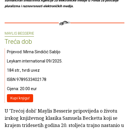
sufinanciran sredstvima Agencije za elektroničke medije iz Fonda za poticanje
pluralizma i raznovrsnosti elektroničkih medija.
MAYLIS BESSERIE
Treća dob
Prijevod: Mirna Sindičić Sabljo
Leykam international 09/2025.
184 str., tvrdi uvez
ISBN 9789533402178
Cijena: 20.00 eur
Kupi knjigu!
U 'Trećoj dobi' Maylis Besserie pripovijeda o životu
irskog književnog klasika Samuela Becketta koji se
krajem tridesetih godina 20. stoljeća trajno nastanio u