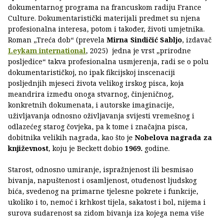
dokumentarnog programa na francuskom radiju France
Culture. Dokumentaristički materijali predmet su njena
profesionalna interesa, potom i također, životi umjetnika.
Roman „Treća dob“ (prevela
Mirna Sindičić Sabljo
, izdavač
Leykam international
, 2025) jedna je vrst „prirodne
posljedice“ takva profesionalna usmjerenja, radi se o polu
dokumentarističkoj, no ipak fikcijskoj inscenaciji
posljednjih mjeseci života velikog irskog pisca, koja
meandrira između onoga stvarnog, činjeničnog,
konkretnih dokumenata, i autorske imaginacije,
uživljavanja odnosno oživljavanja svijesti vremešnog i
odlazećeg starog čovjeka, pa k tome i značajna pisca,
dobitnika velikih nagrada, kao što je
Nobelova nagrada za
književnost
, koju je Beckett dobio
1969.
godine.
Starost, odnosno umiranje, ispražnjenost ili besmisao
bivanja, napuštenost i osamljenost, otuđenost ljudskog
bića, svedenog na primarne tjelesne pokrete i funkcije,
ukoliko i to, nemoć i krhkost tijela, sakatost i bol, nijema i
surova sudarenost sa zidom bivanja iza kojega nema više