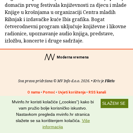
domaćin prvog festivala književnosti za djecu i mlade
Knjige u krošnjama u organizaciji Centra mladih
Ribnjak i izdavačke kuće Ibis grafika. Bogat
četverodnevni program uključuje književne i likovne
radionice, upoznavanje audio knjiga, predstave,
izložbu, koncerte i druge sadržaje.
Moderna vremena
Sva prava pridržana © MV Info d.o.o. 2026. • Kriv je
Fiktiv
O nama
•
Pomoć
•
Uvjeti korištenja
•
RSS kanali
Mvinfo.hr koristi kolačiće („cookies“) kako bi
SLAŽEM SE
Potraži nas na:
vam pružio bolje korisničko iskustvo.
Nastavkom pregleda mvinfo.hr stranica
slažete se sa korištenjem kolačića.
Više
informacija