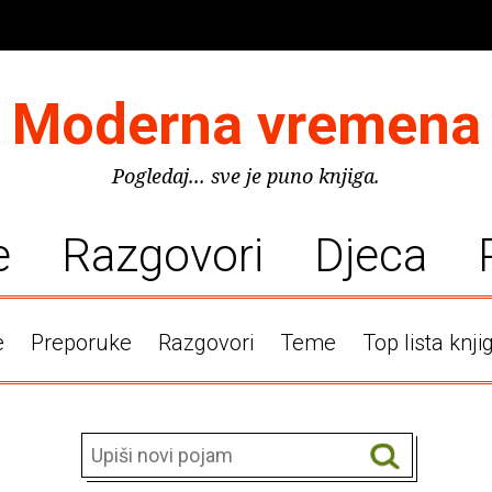
Moderna vremena
Pogledaj... sve je puno knjiga.
e
Razgovori
Djeca
e
Preporuke
Razgovori
Teme
Top lista knji