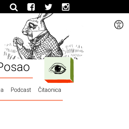
Posao
ga
Podcast
Čitaonica