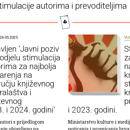
timulacije autorima i prevoditeljima
26.05.2025.
VIJ
vljen 'Javni poziv
S
odjelu stimulacija
z
rima za najbolja
n
arenja na
k
učju književnog
s
ralaštva i
k
ževnog
p
. i 2024. godini'
i 2023. godini.
autori s prijedlogom
Ministarstvo kulture i medi
anje objavljeno na
poticanja i promicanja hrva