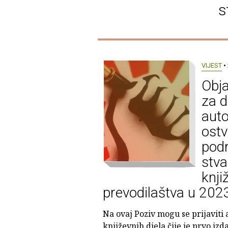
s
VIJEST
• 
Obja
za d
auto
ostv
podr
stva
knji
prevodilaštva u 2023
Na ovaj Poziv mogu se prijaviti 
književnih djela čije je prvo izd