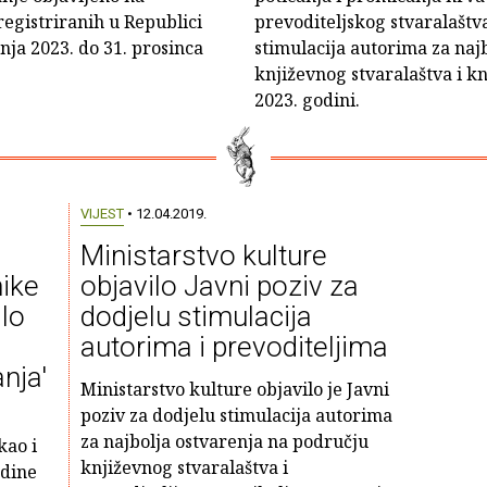
egistriranih u Republici
prevoditeljskog stvaralaštva
čnja 2023. do 31. prosinca
stimulacija autorima za naj
književnog stvaralaštva i kn
2023. godini.
VIJEST
• 12.04.2019.
Ministarstvo kulture
nike
objavilo Javni poziv za
ilo
dodjelu stimulacija
autorima i prevoditeljima
nja'
Ministarstvo kulture objavilo je Javni
poziv za dodjelu stimulacija autorima
za najbolja ostvarenja na području
kao i
književnog stvaralaštva i
odine