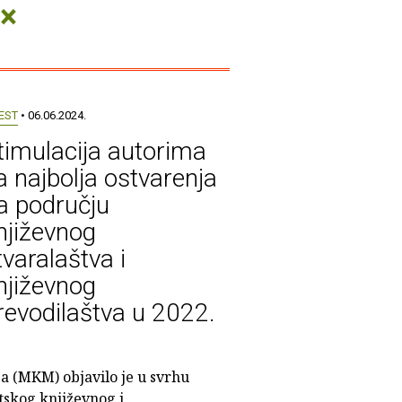
×
EST
• 06.06.2024.
timulacija autorima
a najbolja ostvarenja
a području
njiževnog
tvaralaštva i
njiževnog
revodilaštva u 2022.
ja (MKM) objavilo je u svrhu
tskog književnog i