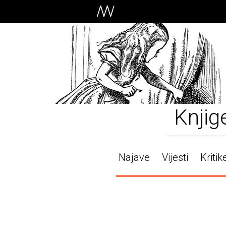
Knjig
Najave
Vijesti
Kritik