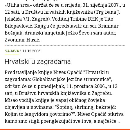
«Utiha srca» održat će se u srijedu, 31. siječnja 2007., u
12 sati, u Društvu hrvatskih književnika (Trg bana J.
Jelačića 7/1, Zagreb). Voditelj Tribine DHK je Tito
Bilopavlović. Knjigu će predstaviti: dr. sci. Branimir
Bošnjak, dramski umjetnik Joško Ševo i sam autor,
Zvonimir Husić.
NAJAVA
• 11.12.2006.
Hrvatski u zagradama
Predstavljanje knjige Nives Opačić "Hrvatski u
zagradama: Globalizacijske jezične stranputice",
održati će se u ponedjeljak, 11. prosinca 2006., u 12
sati, u Društvu hrvatskih književnika u Zagrebu.
Misao vodilja knjige je vapaj običnog čovjeka
objavljen u novinama: "Šoping, skrining, bekstejđ:
Kojim to lengviđom govorimo?". Nives Opačić otkriva
kamo smo stigli poenglezujući sve i sva, a najčešće...