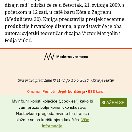
dizajn sad" održat će se u četvrtak, 21. svibnja 2009. s
početkom u 12 sati, u café baru Kôta u Zagrebu
(Medulićeva 20). Knjiga predstavlja presjek recentne
produkcije hrvatskog dizajna, a predstavit će je oba
autora: svjetski teoretičar dizajna Victor Margolin i
Fedja Vukić.
Moderna vremena
Sva prava pridržana © MV Info d.o.o. 2026. • Kriv je
Fiktiv
O nama
•
Pomoć
•
Uvjeti korištenja
•
RSS kanali
Mvinfo.hr koristi kolačiće („cookies“) kako bi
SLAŽEM SE
Potraži nas na:
vam pružio bolje korisničko iskustvo.
Nastavkom pregleda mvinfo.hr stranica
slažete se sa korištenjem kolačića.
Više
informacija