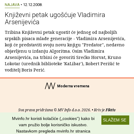
NAJAVA
• 12.12.2008.
Književni petak ugošćuje Vladimira
Arsenijevića
Tribina Književni petak ugostit će jednog od najboljih
srpskih pisaca mlađe generacije - Vladimira Arsenijevića,
koji će predstaviti svoju novu knjigu "Predator", nedavno
objavljenu u izdanju Algoritma. Osim Vladimira
Arsenijevića, na trbini će govoriti Srećko Horvat, Kruno
Lokotar (urednik biblioteke 'KaLibar'), Robert Perišić te
voditelj Boris Perić.
Moderna vremena
Sva prava pridržana © MV Info d.o.o. 2026. • Kriv je
Fiktiv
Mvinfo.hr koristi kolačiće („cookies“) kako bi
SLAŽEM SE
O nama
•
Pomoć
•
Uvjeti korištenja
•
RSS kanali
vam pružio bolje korisničko iskustvo.
Nastavkom pregleda mvinfo.hr stranica
Potraži nas na: