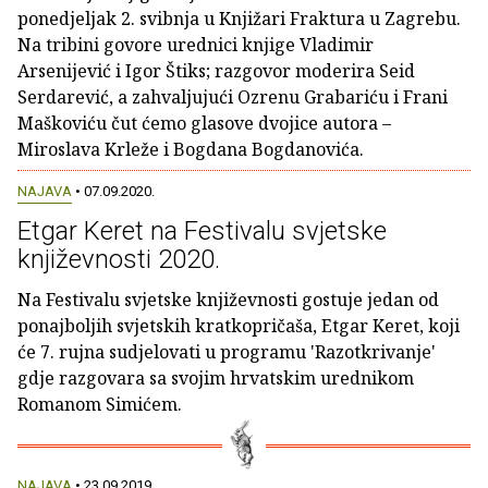
ponedjeljak 2. svibnja u Knjižari Fraktura u Zagrebu.
Na tribini govore urednici knjige Vladimir
Arsenijević i Igor Štiks; razgovor moderira Seid
Serdarević, a zahvaljujući Ozrenu Grabariću i Frani
Maškoviću čut ćemo glasove dvojice autora –
Miroslava Krleže i Bogdana Bogdanovića.
NAJAVA
• 07.09.2020.
Etgar Keret na Festivalu svjetske
književnosti 2020.
Na Festivalu svjetske književnosti gostuje jedan od
ponajboljih svjetskih kratkopričaša, Etgar Keret, koji
će 7. rujna sudjelovati u programu 'Razotkrivanje'
gdje razgovara sa svojim hrvatskim urednikom
Romanom Simićem.
NAJAVA
• 23.09.2019.