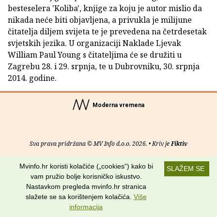
besteselera 'Koliba', knjige za koju je autor mislio da
nikada neće biti objavljena, a privukla je milijune
čitatelja diljem svijeta te je prevedena na četrdesetak
svjetskih jezika. U organizaciji Naklade Ljevak
William Paul Young s čitateljima će se družiti u
Zagrebu 28. i 29. srpnja, te u Dubrovniku, 30. srpnja
2014. godine.
Moderna vremena
Sva prava pridržana © MV Info d.o.o. 2026. • Kriv je
Fiktiv
O nama
•
Pomoć
•
Uvjeti korištenja
•
RSS kanali
Mvinfo.hr koristi kolačiće („cookies“) kako bi
SLAŽEM SE
vam pružio bolje korisničko iskustvo.
Potraži nas na:
Nastavkom pregleda mvinfo.hr stranica
slažete se sa korištenjem kolačića.
Više
informacija