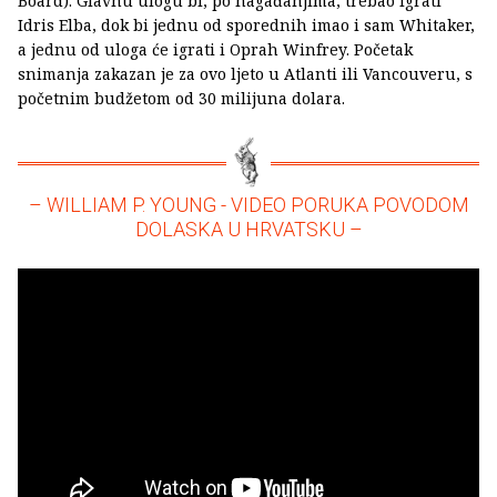
Board). Glavnu ulogu bi, po nagađanjima, trebao igrati
Idris Elba, dok bi jednu od sporednih imao i sam Whitaker,
a jednu od uloga će igrati i Oprah Winfrey. Početak
snimanja zakazan je za ovo ljeto u Atlanti ili Vancouveru, s
početnim budžetom od 30 milijuna dolara.
– WILLIAM P. YOUNG - VIDEO PORUKA POVODOM
DOLASKA U HRVATSKU –