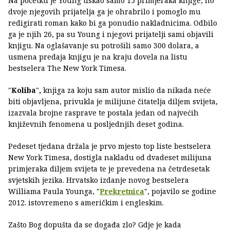
Na početku je Young tiskao samo 15 primjeraka knjige, no
dvoje njegovih prijatelja ga je ohrabrilo i pomoglo mu
redigirati roman kako bi ga ponudio nakladnicima. Odbilo
ga je njih 26, pa su Young i njegovi prijatelji sami objavili
knjigu. Na oglašavanje su potrošili samo 300 dolara, a
usmena predaja knjigu je na kraju dovela na listu
bestselera The New York Timesa.
"
Koliba
"
,
knjiga za koju sam autor mislio da nikada neće
biti objavljena, privukla je milijune čitatelja diljem svijeta,
izazvala brojne rasprave te postala jedan od najvećih
književnih fenomena u posljednjih deset godina.
Pedeset tjedana držala je prvo mjesto top liste bestselera
New York Timesa, dostigla nakladu od dvadeset milijuna
primjeraka diljem svijeta te je prevedena na četrdesetak
svjetskih jezika. Hrvatsko izdanje novog bestselera
Williama Paula Younga, "
Prekretnica
", pojavilo se godine
2012. istovremeno s američkim i engleskim.
Zašto Bog dopušta da se događa zlo? Gdje je kada