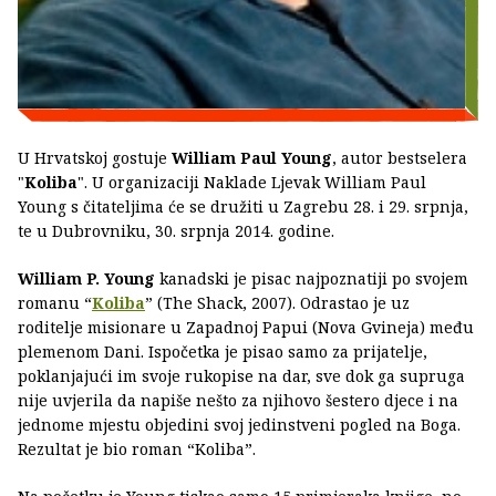
U Hrvatskoj gostuje
William Paul Young
, autor bestselera
"
Koliba
". U organizaciji Naklade Ljevak William Paul
Young s čitateljima će se družiti u Zagrebu 28. i 29. srpnja,
te u Dubrovniku, 30. srpnja 2014. godine.
William P. Young
kanadski je pisac najpoznatiji po svojem
romanu “
Koliba
” (The Shack, 2007). Odrastao je uz
roditelje misionare u Zapadnoj Papui (Nova Gvineja) među
plemenom Dani. Ispočetka je pisao samo za prijatelje,
poklanjajući im svoje rukopise na dar, sve dok ga supruga
nije uvjerila da napiše nešto za njihovo šestero djece i na
jednome mjestu objedini svoj jedinstveni pogled na Boga.
Rezultat je bio roman “Koliba”.