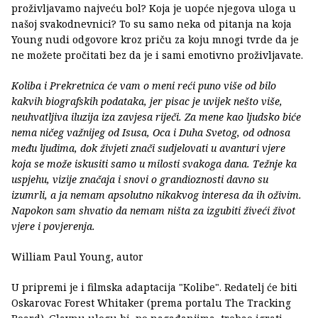
proživljavamo najveću bol? Koja je uopće njegova uloga u
našoj svakodnevnici? To su samo neka od pitanja na koja
Young nudi odgovore kroz priču za koju mnogi tvrde da je
ne možete pročitati bez da je i sami emotivno proživljavate.
Koliba i Prekretnica će vam o meni reći puno više od bilo
kakvih biografskih podataka, jer pisac je uvijek nešto više,
neuhvatljiva iluzija iza zavjesa riječi. Za mene kao ljudsko biće
nema ničeg važnijeg od Isusa, Oca i Duha Svetog, od odnosa
među ljudima, dok živjeti znači sudjelovati u avanturi vjere
koja se može iskusiti samo u milosti svakoga dana. Težnje ka
uspjehu, vizije značaja i snovi o grandioznosti davno su
izumrli, a ja nemam apsolutno nikakvog interesa da ih oživim.
Napokon sam shvatio da nemam ništa za izgubiti živeći život
vjere i povjerenja.
William Paul Young, autor
U pripremi je i filmska adaptacija "Kolibe". Redatelj će biti
Oskarovac Forest Whitaker (prema portalu The Tracking