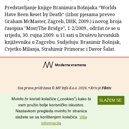
Predstavljanje knjige Branimira Bošnjaka “Worlds
Have Been Reset by Death“ (izbor pjesama preveo
Graham McMaster, Zagreb, DHK, 2009.) i novog broja
časopisa "Most/The Bridge", 1-2/2009., održat će se u
srijedu, 30. rujna 2009. u 11 sati u Društvu hrvatskih
književnika u Zagrebu. Sudjeluju: Branimir Bošnjak,
Cvjetko Milanja, Strahimir Primorac i Davor Šalat.
Moderna vremena
Sva prava pridržana © MV Info d.o.o. 2026. • Kriv je
Fiktiv
Mvinfo.hr koristi kolačiće („cookies“) kako bi
O nama
•
Pomoć
•
Uvjeti korištenja
•
RSS kanali
SLAŽEM SE
vam pružio bolje korisničko iskustvo.
Potraži nas na:
Nastavkom pregleda mvinfo.hr stranica
slažete se sa korištenjem kolačića.
Više
informacija