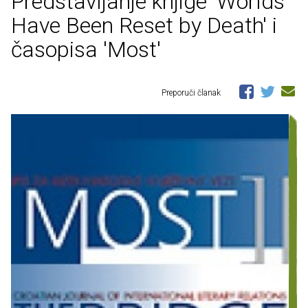
Predstavljanje knjige 'Worlds
Have Been Reset by Death' i
časopisa 'Most'
Preporuči članak