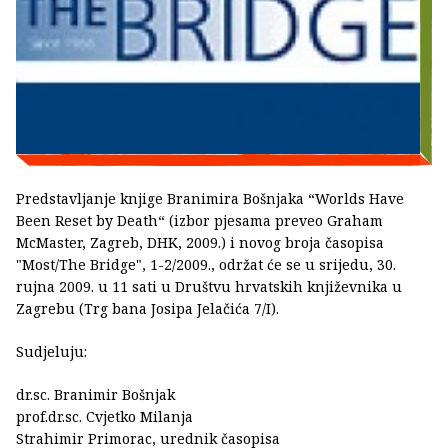
Predstavljanje knjige Branimira Bošnjaka “Worlds Have
Been Reset by Death“ (izbor pjesama preveo Graham
McMaster, Zagreb, DHK, 2009.) i novog broja časopisa
"Most/The Bridge", 1-2/2009., održat će se u srijedu, 30.
rujna 2009. u 11 sati u Društvu hrvatskih književnika u
Zagrebu (Trg bana Josipa Jelačića 7/I).
Sudjeluju:
dr.sc. Branimir Bošnjak
prof.dr.sc. Cvjetko Milanja
Strahimir Primorac, urednik časopisa