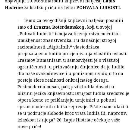
objavljuju 20. Međunarodni književni natječaj
Lapis
Histriae
za kratku priču na temu
POHVALA LUDOSTI
.
Temu za ovogodišnji književni natječaj posudili
smo od
Erazma Roterdamskog
, koji u svojoj
„Pohvali ludosti“ ismijava licemjerstvo moćnika i
umišljenost znanstvenika. I u današnjoj strogoj
racionalnosti „digitalnih“ vlastodržaca
prepoznajemo ludilo precjenjivanja vlastitih ovlasti.
Erazmov humanizam u samosvijesti je o vlastitoj
ograničenosti, u prihvaćanju činjenice da je ludilo
dio naše svakodnevice i u poniznom uvidu u to da
postoje sfere realnosti onkraj našeg dosega.
Postmoderna misao, pak, jezik ludila dovodi u
blizinu jezika književnosti: Drugost ludila sredstvo je
otpora kome se priklanjaju umjetnici u pobuni
spram modernih oblika represije. Pišite nam: ulazi li
se u područje slobode kroz vrata ludila ili, naprotiv,
izlaskom iz njega? 20. Lapis Histriae očekuje vaše
nove priče!