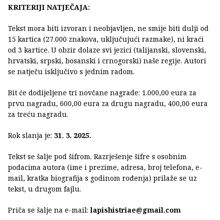
KRITERIJI NATJEČAJA:
Tekst mora biti izvoran i neobjavljen, ne smije biti dulji od
15 kartica (27.000 znakova, uključujući razmake), ni kraći
od 3 kartice. U obzir dolaze svi jezici (talijanski, slovenski,
hrvatski, srpski, bosanski i crnogorski) naše regije. Autori
se natječu isključivo s jednim radom.
Bit će dodijeljene tri novčane nagrade: 1.000,00 eura za
prvu nagradu, 600,00 eura za drugu nagradu, 400,00 eura
za treću nagradu.
Rok slanja je:
31. 3. 2025.
Tekst se šalje pod šifrom. Razrješenje šifre s osobnim
podacima autora (ime i prezime, adresa, broj telefona, e-
mail, kratka biografija s godinom rođenja) prilaže se uz
tekst, u drugom fajlu.
Priča se šalje na e-mail:
lapishistriae@gmail.com