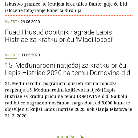
iskustvo granice' te šetnjom kroz ulicu Dante, gdje će biti
izložene fotografije Roberta Sironija.
VIJEST
• 29.06.2020.
Fuad Hrustić dobitnik nagrade Lapis
Histriae za kratku priču 'Mladi lososi'
VIJEST
• 03.02.2020.
15. Međunarodni natječaj za kratku priču
Lapis Histriae 2020 na temu Domovina d.d.
21. Međunarodni pogranični susreti Forum Tomizza
raspisuju 15. Međunarodni književni natječaj Lapis
Histriae za kratku priču na temu DOMOVINA d.d. Najbolji
rad bit će nagrađen novčanom nagradom od 8.000 kuna te
objavljen u knjizi Lapis Histriae 2020. Rok slanja tekstova je
31. 3. 2020.
SLJEDEĆA