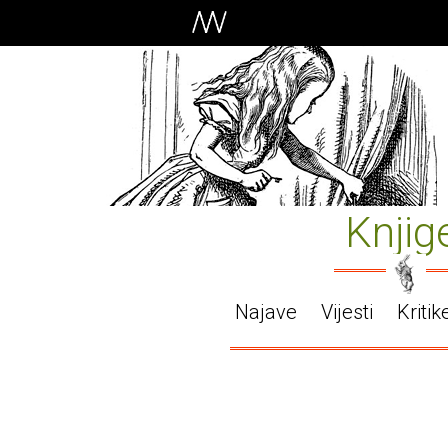
Knjig
Najave
Vijesti
Kritik