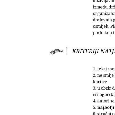
doživljavan
između drža
organizator
doslovnih g
osmijeh. Pi
poslu koji 
KRITERIJI NATJ
1. tekst mo
2. ne smije
kartice
3. u obzir d
crnogorski)
4. autori s
5.
najbolj
6. stručni 