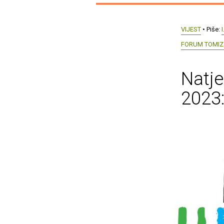
VIJEST
• Piše:
I
FORUM TOMI
Natje
2023: