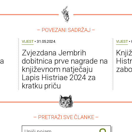
– POVEZANI SADRŽAJ –
VIJEST
• 31.05.2024.
VIJEST
• 
Zvjezdana Jembrih
Knji
la
dobitnica prve nagrade na
Hist
književnom natječaju
zabo
Lapis Histriae 2024 za
kratku priču
– PRETRAŽI SVE ČLANKE –