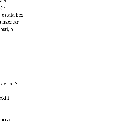
lače
iče
e ostala bez
a nacrtan
sti, o
raći od 3
ski i
eura