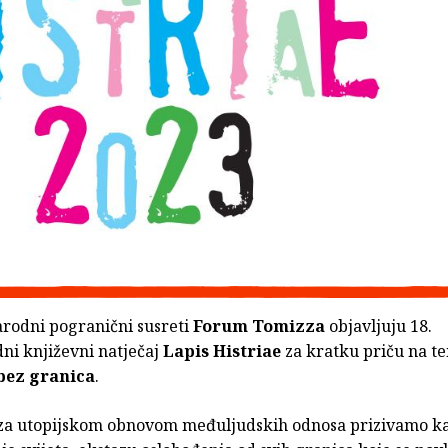
rodni pogranični susreti
Forum Tomizza
objavljuju 18.
i književni natječaj
Lapis Histriae
za kratku priču na t
bez granica
.
 za utopijskom obnovom međuljudskih odnosa prizivamo k