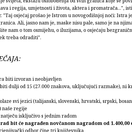
je svijeta, ekstazu oslobođenja od svih granica koje se pov
va i regija, umjetnosti i života, aktera i promatrača...", ist
. "Taj osjećaj prošao je Istrom u novogodišnjoj noći: Istra j
ranica. Ali, jasno nam je, maske nisu pale, samo je na njim
šite nam o tom osmijehu, o iluzijama, o osjećaju bezgranično
tek treba odraditi".
EČAJA:
ra biti izvoran i neobjavljen
 biti dulji od 15 (27.000 znakova, uključujući razmake), ni k
olaze svi jezici (talijanski, slovenski, hrvatski, srpski, bosan
 naše regije
e natječu isključivo s jednim radom
i rad bit će nagrađen novčanom nagradom od 1.400,00 
ocjenjivački odbor čine tri književnika