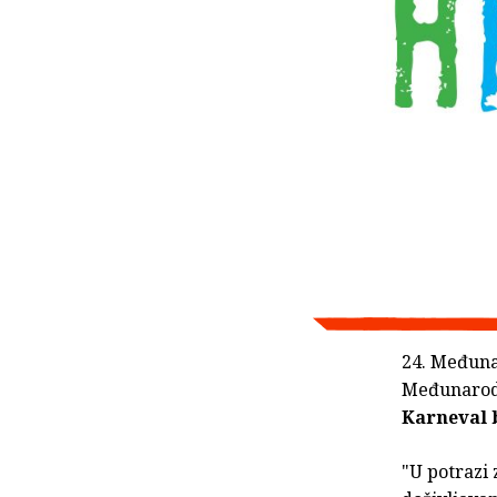
24. Međuna
Međunarodn
Karneval 
"U potrazi