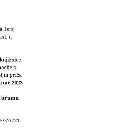
a, broj
kst, u
 knjižnice
acije o
ljih priča
riae 2023
 Forumu
5/52/721-