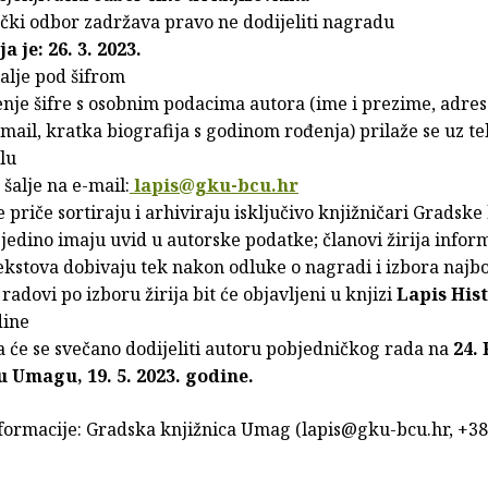
ački odbor zadržava pravo ne dodijeliti nagradu
a je: 26. 3. 2023.
 šalje pod šifrom
enje šifre s osobnim podacima autora (ime i prezime, adres
-mail, kratka biografija s godinom rođenja) prilaže se uz te
lu
 šalje na e-mail:
lapis@gku-bcu.hr
le priče sortiraju i arhiviraju isključivo knjižničari Gradske
jedino imaju uvid u autorske podatke; članovi žirija inform
kstova dobivaju tek nakon odluke o nagradi i izbora najbo
 radovi po izboru žirija bit će objavljeni u knjizi
Lapis Hist
dine
a će se svečano dodijeliti autoru pobjedničkog rada na
24.
 Umagu, 19. 5. 2023. godine.
formacije: Gradska knjižnica Umag (lapis@gku-bcu.hr, +38