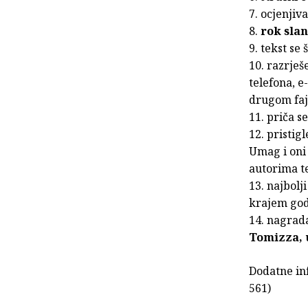
7. ocjenjiv
8.
rok slanj
9. tekst se
10. razrješ
telefona, e
drugom faj
11. priča se
12. pristig
Umag i oni 
autorima te
13. najbolji
krajem go
14. nagrad
Tomizza, u
Dodatne in
561)