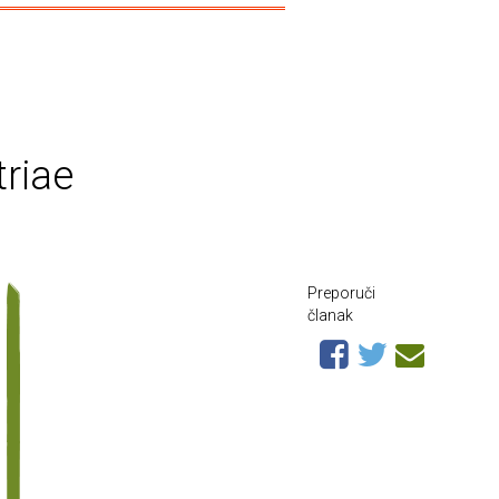
triae
Preporuči
članak