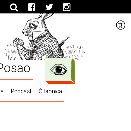
Posao
ga
Podcast
Čitaonica