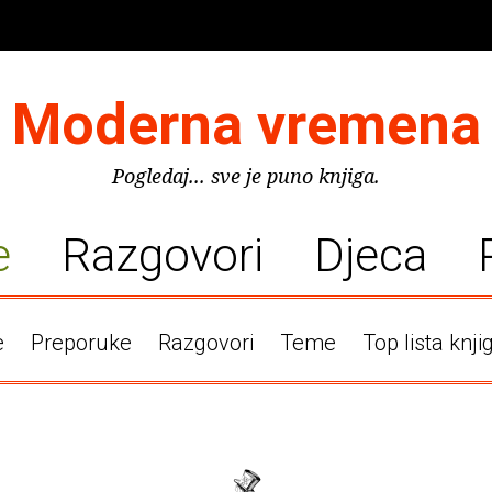
Moderna vremena
Pogledaj... sve je puno knjiga.
e
Razgovori
Djeca
e
Preporuke
Razgovori
Teme
Top lista knji