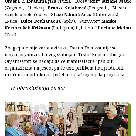
Omera Ć. Ibrahimagića
(Tuzla), „Očev jezik“
Suzane Matić
(Zagreb), „Sivokraj“
Branke Selaković
(Beograd), „Mi smo
vam kao neki čepovi“
Staše Nikolić Aras
(Dubrovnik),
„Ptice“ L
uize Bouharaoua
(Split), „Survivor“
Manke
Kremenšek Križman
(Ljubljana) i „Il letto“
Luciane Melon
(Trst).
Zbog epidemije koronavirusa, Forum Tomizza nije se
mogao organizirati ovog svibnja u Trstu, Kopru i Umagu.
Organizatori se nadaju da će manifestacija ipak biti
organizirana na jesen, pa će tom prilikom i nagrada biti
uručena dobitniku na početku umaškog dijela programa.
Iz obrazloženja žirija: