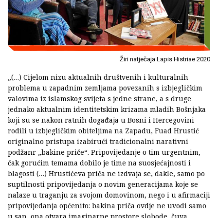
Žiri natječaja Lapis Histriae 2020
„(…) Cijelom nizu aktualnih društvenih i kulturalnih
problema u zapadnim zemljama povezanih s izbjegličkim
valovima iz islamskog svijeta s jedne strane, a s druge
jednako aktualnim identitetskim krizama mladih Bošnjaka
koji su se nakon ratnih događaja u Bosni i Hercegovini
rodili u izbjegličkim obiteljima na Zapadu, Fuad Hrustić
originalno pristupa izabirući tradicionalni narativni
podžanr „bakine priče“. Pripovijedanje o tim urgentnim,
čak gorućim temama dobilo je time na suosjećajnosti i
blagosti (…) Hrustićeva priča ne izdvaja se, dakle, samo po
suptilnosti pripovijedanja o novim generacijama koje se
nalaze u traganju za svojom domovinom, nego i u afirmaciji
pripovijedanja općenito: bakina priča ovdje ne uvodi samo
u san, ona otvara imaginarne prostore slobode, čuva