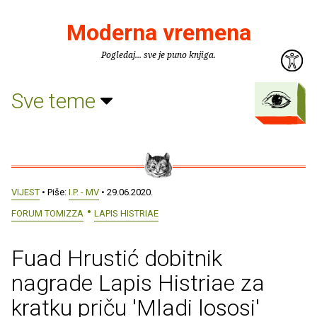
Moderna vremena
Pogledaj... sve je puno knjiga.
Sve teme
VIJEST
• Piše:
I.P. - MV
• 29.06.2020.
FORUM TOMIZZA
LAPIS HISTRIAE
Fuad Hrustić dobitnik
nagrade Lapis Histriae za
kratku priču 'Mladi lososi'