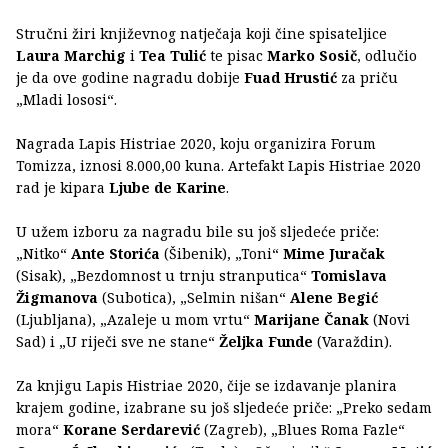
Stručni žiri književnog natječaja koji čine spisateljice
Laura Marchig
i
Tea Tulić
te pisac
Marko Sosič
, odlučio
je da ove godine nagradu dobije
Fuad Hrustić
za priču
„Mladi lososi“.
Nagrada Lapis Histriae 2020, koju organizira Forum
Tomizza, iznosi 8.000,00 kuna. Artefakt Lapis Histriae 2020
rad je kipara
Ljube de Karine
.
U užem izboru za nagradu bile su još sljedeće priče:
„Nitko“
Ante Storića
(Šibenik), „Toni“
Mime Juračak
(Sisak), „Bezdomnost u trnju stranputica“
Tomislava
Žigmanova
(Subotica), „Selmin nišan“
Alene Begić
(Ljubljana), „Azaleje u mom vrtu“
Marijane Čanak
(Novi
Sad) i „U riječi sve ne stane“
Željka Funde
(Varaždin).
Za knjigu Lapis Histriae 2020, čije se izdavanje planira
krajem godine, izabrane su još sljedeće priče: „Preko sedam
mora“
Korane Serdarević
(Zagreb), „Blues Roma Fazle“