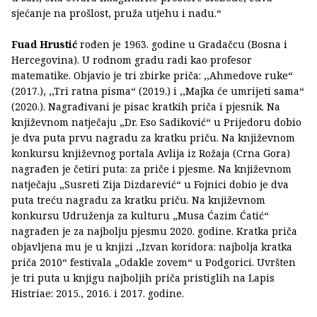
sjećanje na prošlost, pruža utjehu i nadu.“
Fuad Hrustić
rođen je 1963. godine u Gradačcu (Bosna i
Hercegovina). U rodnom gradu radi kao profesor
matematike. Objavio je tri zbirke priča: ,,Ahmedove ruke“
(2017.), ,,Tri ratna pisma“ (2019.) i ,,Majka će umrijeti sama“
(2020.). Nagrađivani je pisac kratkih priča i pjesnik. Na
književnom natječaju „Dr. Eso Sadiković“ u Prijedoru dobio
je dva puta prvu nagradu za kratku priču. Na književnom
konkursu književnog portala Avlija iz Rožaja (Crna Gora)
nagrađen je četiri puta: za priče i pjesme. Na književnom
natječaju „Susreti Zija Dizdarević“ u Fojnici dobio je dva
puta treću nagradu za kratku priču. Na književnom
konkursu Udruženja za kulturu „Musa Ćazim Ćatić“
nagrađen je za najbolju pjesmu 2020. godine. Kratka priča
objavljena mu je u knjizi ,,Izvan koridora: najbolja kratka
priča 2010“ festivala „Odakle zovem“ u Podgorici. Uvršten
je tri puta u knjigu najboljih priča pristiglih na Lapis
Histriae: 2015., 2016. i 2017. godine.