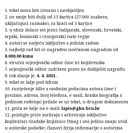
1. tekst mora biti izvoran i neobjavljen
2. ne smije biti dulji od 15 kartica (27.000 znakova,
uključujući razmake), ni kraći od 3 kartice
3. u obzir dolaze svi jezici (talijanski, slovenski, hrvatski,
srpski, bosanski i crnogorski) naše regije
4. autori se natječu isključivo s jednim radom
5. najbolji rad bit će nagrađen novčanom nagradom od
8.000,00 kuna
6. stručni ocjenjivački odbor čine tri književnika
7. ocjenjivački odbor zadržava pravo ne dodijeliti nagradu
8. rok slanja je:
4. 4. 2021.
9. tekst se šalje pod šifrom
10. razrješenje šifre s osobnim podacima autora (ime i
prezime, adresa, broj telefona, e-mail, kratka biografija s
godinom rođenja) prilaže se uz tekst, u drugom dokumentu
11. priča se šalje na e-mail:
lapis@gku-bcu.hr
12. pristigle priče sortiraju i arhiviraju isključivo
knjižničari Gradske knjižnice Umag i oni jedino imaju uvid
u autorske podatke; članovi žirija informacije o autorima