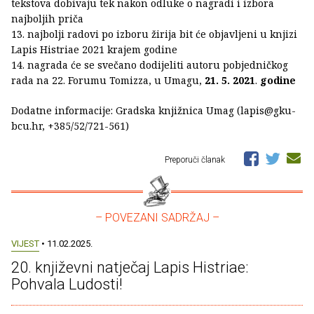
tekstova dobivaju tek nakon odluke o nagradi i izbora
najboljih priča
13. najbolji radovi po izboru žirija bit će objavljeni u knjizi
Lapis Histriae 2021 krajem godine
14. nagrada će se svečano dodijeliti autoru pobjedničkog
rada na 22. Forumu Tomizza, u Umagu,
21. 5. 2021
.
godine
Dodatne informacije: Gradska knjižnica Umag (lapis@gku-
bcu.hr, +385/52/721-561)
Preporuči članak
– POVEZANI SADRŽAJ –
VIJEST
• 11.02.2025.
20. književni natječaj Lapis Histriae:
Pohvala Ludosti!