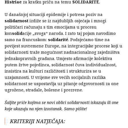
Histriae
za kratku priču na temu
SOLIDARITÉ
.
U današnjoj situaciji epidemije i potresa poziv na
solidarnost
izdiže se iz najdubljih osjećaja i mnogi
političari računaju s tim emocijama u procesu
kon
solid
acije „svoga“ naroda. I zato taj pojam navodimo
samo na francuskom:
solidarité
. Podsjećamo time na
povijest suvremene Europe, na integracijske procese koji u
solidarnosti traže mogućnost nadnacionalnog zajedništva
jednakopravnih građana. Umjesto afirmacije kolektiva
putem žrtve pojedinca, solidarnost čuva individualnost,
insistira na kulturi različitosti i strukturira se u
uzajamnosti. U vrijeme sve većih socijalnih razlika
solidarnost se uspostavlja uz pitanje odgovornosti za one
ugrožene, stradale, bolesne i prezrene.
Šaljite priče kojima se novi oblici solidarnosti iskazuju ili one
koje ukazuju na njen izostanak. Samo pišite!
KRITERIJI NATJEČAJA: