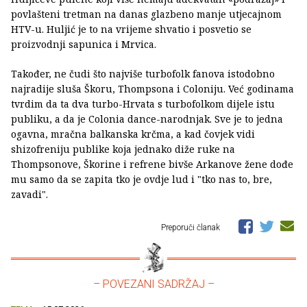
povlašteni tretman na danas glazbeno manje utjecajnom
HTV-u. Huljić je to na vrijeme shvatio i posvetio se
proizvodnji sapunica i Mrvica.
Također, ne čudi što najviše turbofolk fanova istodobno
najradije sluša Škoru, Thompsona i Coloniju. Već godinama
tvrdim da ta dva turbo-Hrvata s turbofolkom dijele istu
publiku, a da je Colonia dance-narodnjak. Sve je to jedna
ogavna, mračna balkanska krčma, a kad čovjek vidi
shizofreniju publike koja jednako diže ruke na
Thompsonove, Škorine i refrene bivše Arkanove žene dođe
mu samo da se zapita tko je ovdje lud i "tko nas to, bre,
zavadi".
Preporuči članak
– POVEZANI SADRŽAJ –