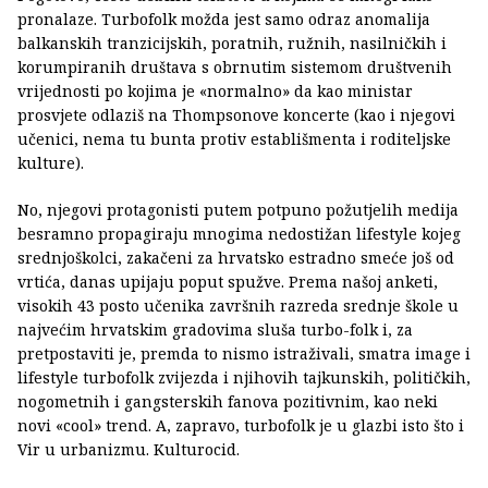
pronalaze. Turbofolk možda jest samo odraz anomalija
balkanskih tranzicijskih, poratnih, ružnih, nasilničkih i
korumpiranih društava s obrnutim sistemom društvenih
vrijednosti po kojima je «normalno» da kao ministar
prosvjete odlaziš na Thompsonove koncerte (kao i njegovi
učenici, nema tu bunta protiv establišmenta i roditeljske
kulture).
No, njegovi protagonisti putem potpuno požutjelih medija
besramno propagiraju mnogima nedostižan lifestyle kojeg
srednjoškolci, zakačeni za hrvatsko estradno smeće još od
vrtića, danas upijaju poput spužve. Prema našoj anketi,
visokih 43 posto učenika završnih razreda srednje škole u
najvećim hrvatskim gradovima sluša turbo-folk i, za
pretpostaviti je, premda to nismo istraživali, smatra image i
lifestyle turbofolk zvijezda i njihovih tajkunskih, političkih,
nogometnih i gangsterskih fanova pozitivnim, kao neki
novi «cool» trend. A, zapravo, turbofolk je u glazbi isto što i
Vir u urbanizmu. Kulturocid.