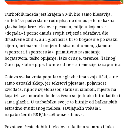
Turbofolk možda jest krajem 80-ih bio samo blesavija,
sintetička podvrsta narodnjaka, no danas je to nakazna
glazba koja kroz tekstove pjesama, milje u kojem se
«događa» i porno-imidž svojih zvijezda odražava dio
društvene zbilja, ali i glorificira brzo bogaćenje po svaku
cijenu, primarnost umjetnih sisa nad umom, glamour
«sponzora i sponzoruša», primitivno razmetanje
bogatstvom, teško opijanje, lako oružje, terence, (lažnog)
Guccija, zlatne pipe, bunde od nerca i emocije iz sapunica.
Gotovo svaka vrsta popularne glazbe ima svoj etički, a ne
samo estetski sklop, jer tekstovi pjesama, pojavnost
izvođača, njihov svjetonazor, statusni simboli, mjesta na
koja izlaze i moralni kodeks često su jednako bitni koliko i
sama glazba. U turbofolku sve je to bitnije od balkanskih
estradno-mutiranog melosa, zavijajućih vokala i
napabirčenih R&B/disco/house ritmova.
Pogotovo, često debilni tekstovi u kojima se mnogi lako