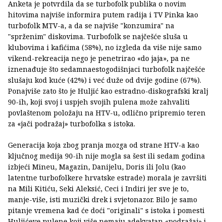
Anketa je potvrdila da se turbofolk publika o novim
hitovima najviše informira putem radija i TV Pinka kao
turbofolk MTV-a, a da se najviše "konzumira" na
"sprženim" diskovima. Turbofolk se najčešće sluša u
klubovima i kafićima (58%), no izgleda da više nije samo
vikend-rekreacija nego je penetrirao «do jaja», pa ne
iznenađuje što sedamnaestogodišnjaci turbofolk najčešće
slušaju kod kuće (42%) i već duže od dvije godine (67%).
Ponajviše zato što je Huljić kao estradno-diskografski kralj
90-ih, koji svoj i uspjeh svojih pulena može zahvaliti
povlaštenom položaju na HTV-u, odlično pripremio teren
za «jači podražaj» turbofolka s istoka.
Generacija koja zbog pranja mozga od strane HTV-a kao
ključnog medija 90-ih nije mogla sa šest ili sedam godina
izbjeći Mineu, Magazin, Danijelu, Doris ili Jolu (kao
latentne turbofolkere hrvatske estrade) morala je završiti
na Mili Kitiću, Seki Aleksić, Ceci i Indiri jer sve je to,
manje-više, isti muzički drek i svjetonazor. Bilo je samo
pitanje vremena kad će doći "originali" s istoka i pomesti
Huljićeve pulene koji više nemaju adekvatan «podražaj» i