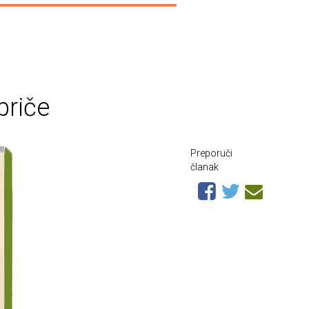
priče
Preporuči
članak