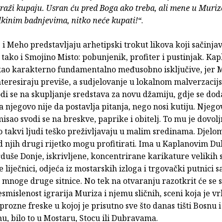
raži kupaju. Usran ću pred Boga ako treba, ali mene u Muriz
lkinim badnjevima, nitko neće kupati!“
.
 i Meho predstavljaju arhetipski trokut likova koji sačinja
 tako i Smojino Misto: pobunjenik, profiter i pustinjak. Kap
kao karakterno fundamentalno međusobno isključive, jer 
nteresiraju previše, a sudjelovanje u lokalnom malverzaci
di se na skupljanje sredstava za novu džamiju, gdje se do
 njegovo nije da postavlja pitanja, nego nosi kutiju. Njegov
misao svodi se na breskve, paprike i obitelj. To mu je dovoljn
o takvi ljudi teško preživljavaju u malim sredinama. Djelo
od njih drugi rijetko mogu profitirati. Ima u Kaplanovim D
uše Donje, iskrivljene, koncentrirane karikature velikih 
e liječnici, odjeća iz mostarskih izloga i trgovački putnici s
mnoge druge sitnice. No tek na otvaranju razotkrit će se 
smislenost igrarija Muriza i njemu sličnih, sceni koja je v
rozne freske u kojoj je prisutno sve što danas tišti Bosnu i
, bilo to u Mostaru, Stocu ili Dubravama.