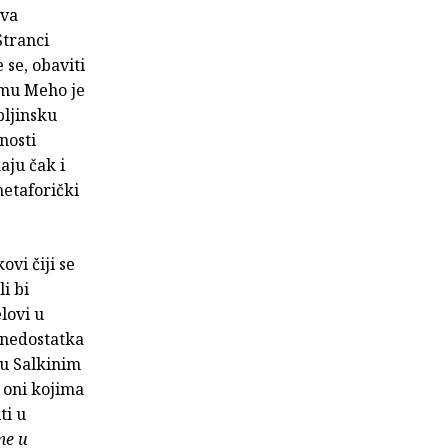
iva
Stranci
 se, obaviti
emu Meho je
pljinsku
nosti
aju čak i
metaforički
ovi čiji se
i bi
lovi u
 nedostatka
 u Salkinim
 oni kojima
ti u
me u