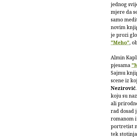
jednog svij
mjere da se
samo medit
novim knj
je prozi gl
"Meho"
, o
Almin Kapla
pjesama
"
Sajmu knjig
scene iz ko
Nezirović
koju su na
ali prirod
rad dosad j
romanom it
portretist 
tek stotinj