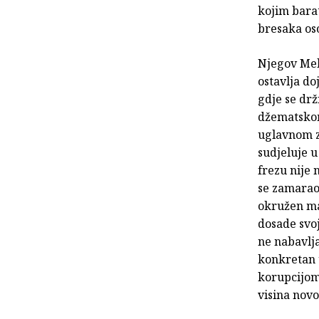
kojim bara
bresaka os
Njegov Meh
ostavlja do
gdje se drž
džematskom 
uglavnom za
sudjeluje 
frezu nije 
se zamarao 
okružen ma
dosade svoj
ne nabavlja
konkretan u
korupcijom 
visina nov