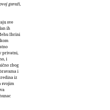
ovoj garaži,
vaju sve
lan ih
Mehu Ibrini
jskom
datno
 privatni,
o, i
mično zbog
ubravama i
sredina iz
a svojim
sva
rhunac