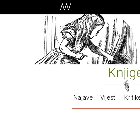
Knjig
Najave
Vijesti
Kritik