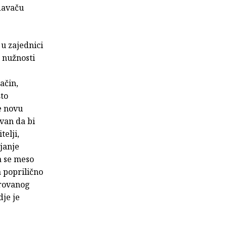
davaču
 u zajednici
u nužnosti
ačin,
što
e novu
avan da bi
telji,
janje
a se meso
a poprilično
trovanog
dje je