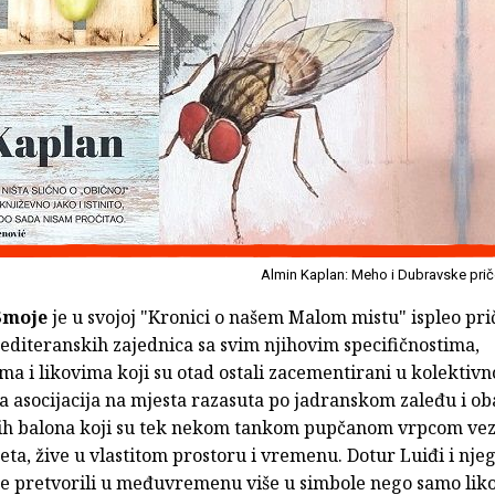
Almin Kaplan: Meho i Dubravske prič
Smoje
je u svojoj "Kronici o našem Malom mistu" ispleo pri
editeranskih zajednica sa svim njihovim specifičnostima,
ma i likovima koji su otad ostali zacementirani u kolektivno
a asocijacija na mjesta razasuta po jadranskom zaleđu i ob
ih balona koji su tek nekom tankom pupčanom vrpcom vez
jeta, žive u vlastitom prostoru i vremenu. Dotur Luiđi i nje
se pretvorili u međuvremenu više u simbole nego samo lik