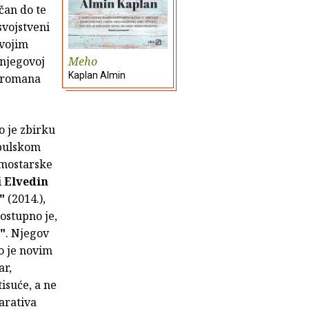
ičan do te
svojstveni
svojim
 njegovoj
Meho
Kaplan Almin
u romana
o je zbirku
 pulskom
 mostarske
i
Elvedin
"
(2014.),
ostupno je,
"
. Njegov
o je novim
ar,
isuće, a ne
arativa