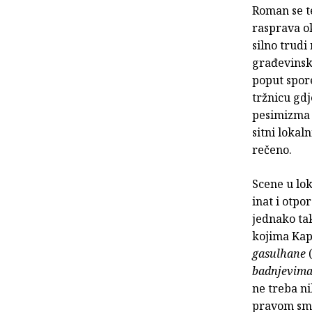
Roman se te
rasprava ok
silno trudi
građevinsk
poput spore
tržnicu gdj
pesimizma 
sitni lokal
rečeno.
Scene u lok
inat i otpo
jednako tak
kojima Kap
gasulhane
badnjevim
ne treba ni
pravom smi