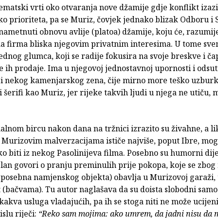
matski vrti oko otvaranja nove džamije gdje konflikt izaz
o prioriteta, pa se Muriz, čovjek jednako blizak Odboru i 
 nametnuti obnovu avlije (platoa) džamije, koju će, razumije
a firma bliska njegovim privatnim interesima. U tome sv
dnog glumca, koji se radije fokusira na svoje breskve i ča
e ih prodaje. Ima u njegovoj jednostavnoj upornosti i odsut
i nekog kamenjarskog zena, čije mirno more teško uzburk
ni šerifi kao Muriz, jer rijeke takvih ljudi u njega ne utiču, 
alnom bircu nakon dana na tržnici izrazito su živahne, a lik
r Murizovim malverzacijama ističe najviše, poput Ibre, mogl
o biti iz nekog Pasolinijeva filma. Posebno su humorni dije
lan govori o pranju preminulih prije pokopa, koje se zbog
(posebna namjenskog objekta) obavlja u Murizovoj garaži,
a
(bačvama). Tu autor naglašava da su doista slobodni samo
kakva usluga vladajućih, pa ih se stoga niti ne može ucijeni
slu riječi:
“Reko sam mojima: ako umrem, da jadni nisu da 