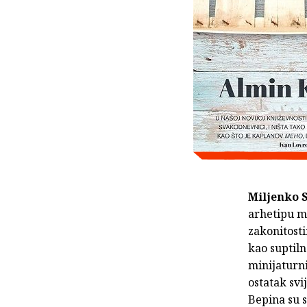
Miljenko 
arhetipu m
zakonitosti
kao suptiln
minijaturn
ostatak svi
Bepina su 