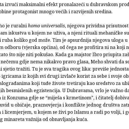
ta izvući maksimalni efekt pronalazeći u dubravskom pro
obine protagonist mnogo većih i razvijenih sredina.
o je ruralni
homo universalis
, njegova prividna prisutnost
jam iskustva u kojem ne uživa, a njeni rituali mehaničke s
i ruba koliko god može. Tim je apsurdnija njegova uloga u
odboru (vjerska općina), od čega ne profitira ni na koji n
to što nije niti pokušao. Kada ga majstor Ibro priupita za
u nečemu gdje nema nikakvo pravo glasa, Meho shvati da s
ni sjetio tražiti. Tu je sva tragika ovog lika: previše jednost
igricama iz kojih svi drugi izvlače korist za sebe i svoje obi
lograđanima koji tuđe živote tretiraju kao sredstvo za ubi
ih besmislenih egzistencija. U Dubravama, vrlo je važno d
 iz Konzuma gdje se “miješa s krmetinom”, i čitatelj dobiv
vid u običaje, praznovjerja i konflikte jednog društva za
i licemjerjem, u kojem se živi po Islamu a radi po volji, i g
og minareta važnija od obnavljanja kuća.