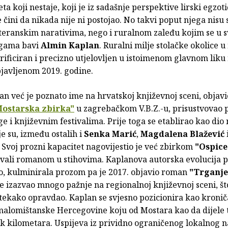
eta koji nestaje, koji je iz sadašnje perspektive lirski egzot
 čini da nikada nije ni postojao. No takvi poput njega nisu 
eranskim narativima, nego i ruralnom zaleđu kojim se u 
igama bavi
Almin Kaplan
. Ruralni milje stolačke okolice u
orificiran i precizno utjelovljen u istoimenom glavnom lik
bjavljenom 2019. godine.
n već je poznato ime na hrvatskoj književnoj sceni, objavi
Mostarska zbirka"
u zagrebačkom V.B.Z.-u, prisustvovao
e i književnim festivalima. Prije toga se etablirao kao dio
je su, između ostalih i
Senka Marić
,
Magdalena Blažević
. Svoj prozni kapacitet nagovijestio je već zbirkom
"Ospice
zvali romanom u stihovima. Kaplanova autorska evolucija p
no, kulminirala prozom pa je 2017. objavio roman
"Trganje
e izazvao mnogo pažnje na regionalnoj književnoj sceni, št
ekako opravdao. Kaplan se svjesno pozicionira kao kronič
malomištanske Hercegovine koju od Mostara kao da dijele t
ak kilometara. Uspijeva iz prividno ograničenog lokalnog n