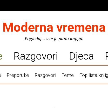
Moderna vremena
Pogledaj... sve je puno knjiga.
e
Razgovori
Djeca
e
Preporuke
Razgovori
Teme
Top lista knji