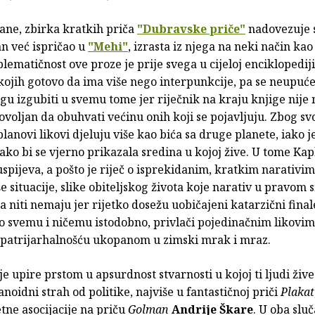
ane, zbirka kratkih priča
"Dubravske priče"
nadovezuje 
an već ispričao u
"Mehi"
, izrasta iz njega na neki način kao
blematičnost ove proze je prije svega u cijeloj enciklopediji
kojih gotovo da ima više nego interpunkcije, pa se neupuć
ogu izgubiti u svemu tome jer riječnik na kraju knjige nije 
ovoljan da obuhvati većinu onih koji se pojavljuju. Zbog sv
lanovi likovi djeluju više kao bića sa druge planete, iako je
ko bi se vjerno prikazala sredina u kojoj žive. U tome Kap
spijeva, a pošto je riječ o isprekidanim, kratkim narativim
e situacije, slike obiteljskog života koje narativ u pravom 
da niti nemaju jer rijetko dosežu uobičajeni katarzični final
o svemu i ničemu istodobno, privlači pojedinačnim likovim
patrijarhalnošću ukopanom u zimski mrak i mraz.
je upire prstom u apsurdnost stvarnosti u kojoj ti ljudi žive
noidni strah od politike, najviše u fantastičnoj priči
Plakat
tne asocijacije na priču
Golman
Andrije Škare
. U oba sluč