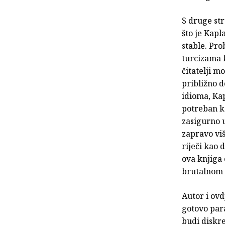
S druge str
što je Kapl
stable. Pro
turcizama 
čitatelji m
približno d
idioma, Kap
potreban ka
zasigurno u
zapravo viš
riječi kao 
ova knjiga 
brutalnom 
Autor i ovd
gotovo para
budi diskre