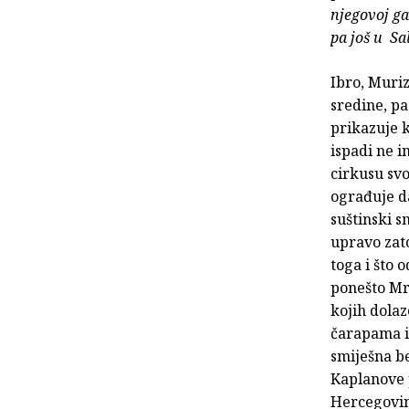
njegovoj ga
pa još u Sa
Ibro, Muriz
sredine, pa
prikazuje 
ispadi ne i
cirkusu svo
ograđuje da
suštinski s
upravo zat
toga i što 
ponešto Mrd
kojih dolaz
čarapama i 
smiješna be
Kaplanove p
Hercegovinu