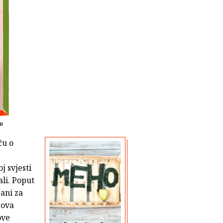
e
ču o
j svjesti
ali. Poput
ani za
gova
ove