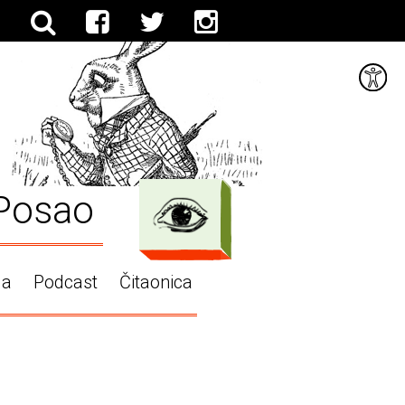
Posao
ga
Podcast
Čitaonica