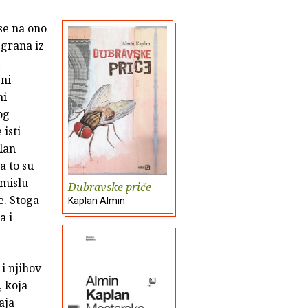
se na ono
 grana iz
eni
ni
og
 isti
lan
a to su
smislu
Dubravske priče
e. Stoga
Kaplan Almin
a i
 i njihov
, koja
aja