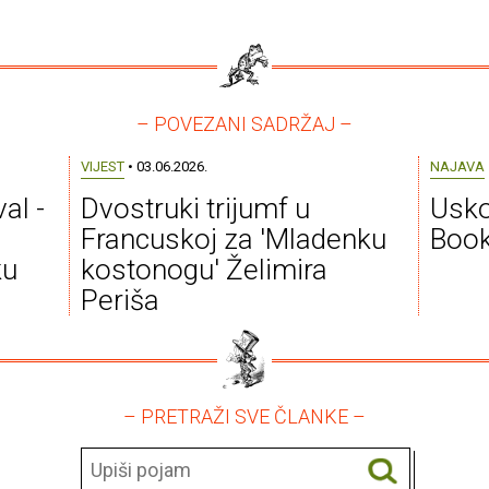
– POVEZANI SADRŽAJ –
VIJEST
• 03.06.2026.
NAJAVA
al -
Dvostruki trijumf u
Usko
Francuskoj za 'Mladenku
Book
ku
kostonogu' Želimira
Periša
– PRETRAŽI SVE ČLANKE –