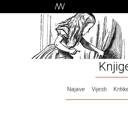
Knjig
Najave
Vijesti
Kritik