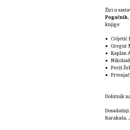
Žiri u sast
Pogačnik
,
knjige:
Cvijetić
Gregur 
Kaplan 
Nikolaid
Periš Že
Prtenjač
Dobitnik n
Dosadašnji
Karakaša,