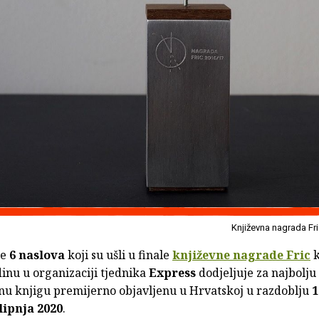
Književna nagrada Fr
je
6 naslova
koji su ušli u finale
književne nagrade Fric
k
inu u organizaciji tjednika
Express
dodjeljuje za najbolju
u knjigu premijerno objavljenu u Hrvatskoj u razdoblju
1
 lipnja 2020
.