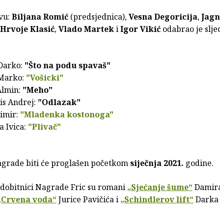
avu:
Biljana Romić
(predsjednica),
Vesna Degoricija
,
Jag
Hrvoje Klasić
,
Vlado Martek
i
Igor Vikić
odabrao je slje
 Darko:
"Što na podu spavaš"
Marko:
"Vošicki"
Almin:
"Meho"
is Andrej:
"Odlazak"
limir:
"Mladenka kostonoga"
a Ivica:
"Plivač"
agrade biti će proglašen početkom
siječnja 2021.
godine.
 dobitnici Nagrade Fric su romani
„Sjećanje šume“
Damir
„Crvena voda“
Jurice Pavičića i
„Schindlerov lift“
Darka 