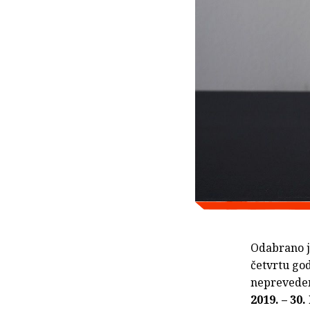
Odabrano 
četvrtu god
nepreveden
2019. – 30.