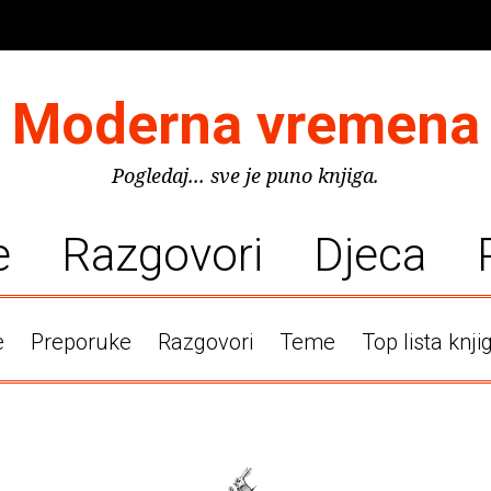
Moderna vremena
Pogledaj... sve je puno knjiga.
e
Razgovori
Djeca
e
Preporuke
Razgovori
Teme
Top lista knji