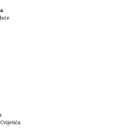
na
deće
a
Cvijetića.