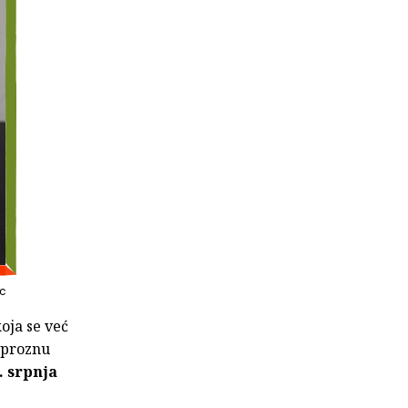
ic
oja se već
 proznu
. srpnja