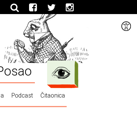
Posao
ga
Podcast
Čitaonica