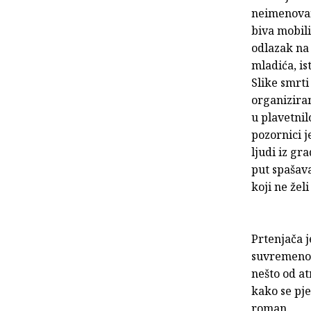
neimenovani
biva mobili
odlazak na
mladića, is
Slike smrti
organiziran
u plavetnil
pozornici j
ljudi iz gr
put spašav
koji ne želi
Prtenjača j
suvremenoj
nešto od a
kako se pj
roman.