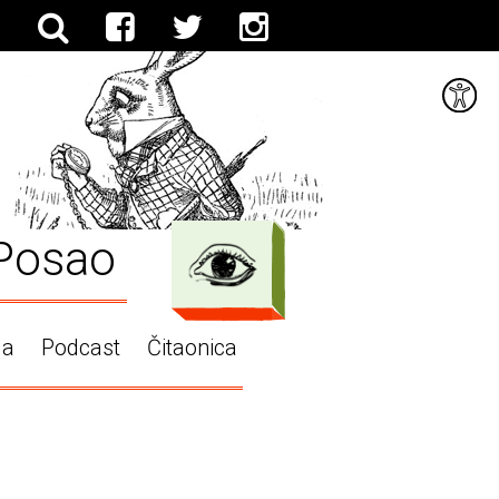
Posao
ga
Podcast
Čitaonica