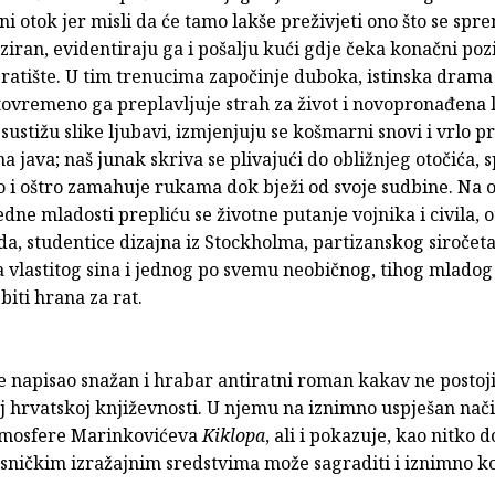
 otok jer misli da će tamo lakše preživjeti ono što se spr
ziran, evidentiraju ga i pošalju kući gdje čeka konačni poz
 ratište. U tim trenucima započinje duboka, istinska dram
tovremeno ga preplavljuje strah za život i novopronađena 
 sustižu slike ljubavi, izmjenjuju se košmarni snovi i vrlo p
a java; naš junak skriva se plivajući do obližnjeg otočića, 
o i oštro zamahuje rukama dok bježi od svoje sudbine. Na o
edne mladosti prepliću se životne putanje vojnika i civila, o
ada, studentice dizajna iz Stockholma, partizanskog siročeta
a vlastitog sina i jednog po svemu neobičnog, tihog mladog
 biti hrana za rat.
e napisao snažan i hrabar antiratni roman kakav ne postoji
 hrvatskoj književnosti. U njemu na iznimno uspješan nač
tmosfere Marinkovićeva
Kiklopa
, ali i pokazuje, kao nitko d
esničkim izražajnim sredstvima može sagraditi i iznimno 