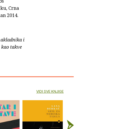
oš
rku, Crna
man 2014.
nakladnika i
e kao takve
VIDI SVE KNJIGE