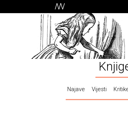
Knjig
Najave
Vijesti
Kritik