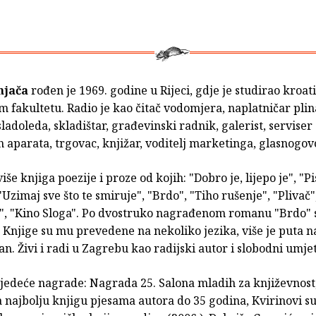
enjača
rođen je 1969. godine u Rijeci, gdje je studirao kroat
fakultetu. Radio je kao čitač vodomjera, naplatničar plin
sladoleda, skladištar, građevinski radnik, galerist, serviser
 aparata, trgovac, knjižar, voditelj marketinga, glasnogov
iše knjiga poezije i proze od kojih: "Dobro je, lijepo je", "P
"Uzimaj sve što te smiruje", "Brdo", "Tiho rušenje", "Plivač",
", "Kino Sloga". Po dvostruko nagrađenom romanu "Brdo" 
. Knjige su mu prevedene na nekoliko jezika, više je puta 
an. Živi i radi u Zagrebu kao radijski autor i slobodni umje
ljedeće nagrade: Nagrada 25. Salona mladih za književnost,
najbolju knjigu pjesama autora do 35 godina, Kvirinovi su