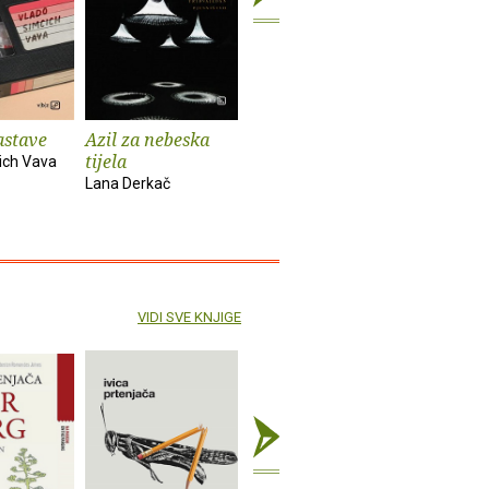
astave
Azil za nebeska
Chinook
Spiderm
tijela
ich Vava
Bekim Sejranović
Zoran Feri
Lana Derkač
VIDI SVE KNJIGE