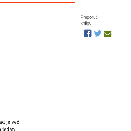
Preporuči
knjigu
ad je već
a jedan