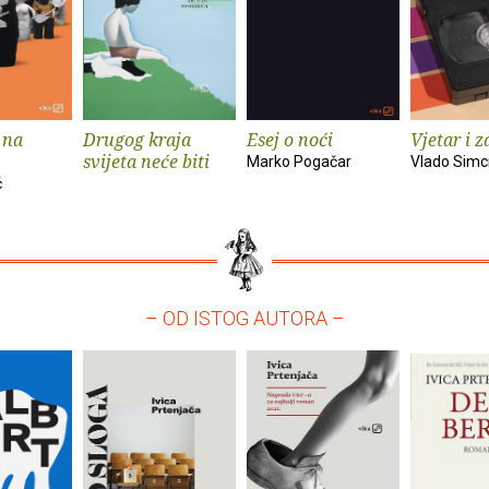
 na
Drugog kraja
Esej o noći
Vjetar i z
svijeta neće biti
Marko Pogačar
Vlado Simc
ć
– OD ISTOG AUTORA –