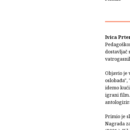
Ivica Prt
Pedagoškom 
dostavljač 
vatrogasnih
Objavio je v
oslobađa", 
idemo kući
igrani film
antologizir
Primio je s
Nagrada za 