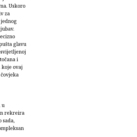
ema. Uskoro
iv za
a jednog
ljubav.
recizno
spušta glavu
svijetljenoj
točana i
 koje ovaj
 čovjeka
 u
in rekreira
o sada,
kompleksan