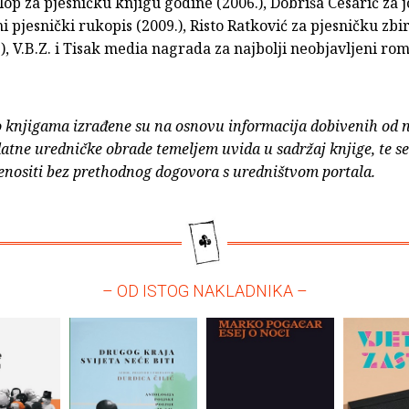
klop za pjesničku knjigu godine (2006.), Dobriša Cesarić za j
i pjesnički rukopis (2009.), Risto Ratković za pjesničku zbi
), V.B.Z. i Tisak media nagrada za najbolji neobjavljeni ro
o knjigama izrađene su na osnovu informacija dobivenih od 
atne uredničke obrade temeljem uvida u sadržaj knjige, te s
enositi bez prethodnog dogovora s uredništvom portala.
– OD ISTOG NAKLADNIKA –