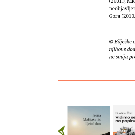
(2001.), Ki
neobjavljen
Gora (2010.
© Bilješke 
njihove dod
ne smiju pr