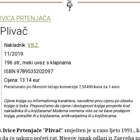
IVICA PRTENJAČA
Plivač
Nakladnik:
V.B.Z.
11/2019.
196 str., meki uvez s klapnama
ISBN 9789535202097
Cijena: 13.14 eur
Preračunato po fiksnom tečaju konverzije 7,53450 kuna za 1 euro
Cijene knjiga su informativnog karaktera, navodimo prvu cijenu po izlasku
knjige iz tiska. Preporučamo da cijene i dostupnost knjiga provjerite kod
nakladnika ili u knjižarama! Moderna vremena više se ne bave prodajom
knjiga, potražite ih u knjižarama, antikvarijatima ili u knjižnicama.
n
Ivice Prtenjače
"
Plivač
" smješten je u rano ljeto 1991., k
 da će uskoro početi rat. Njegov junak odlazi iz Zagreba n