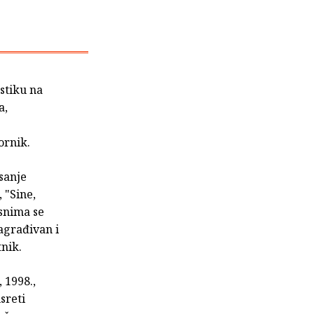
istiku na
a,
ornik.
isanje
 "Sine,
snima se
nagrađivan i
tnik.
 1998.,
sreti