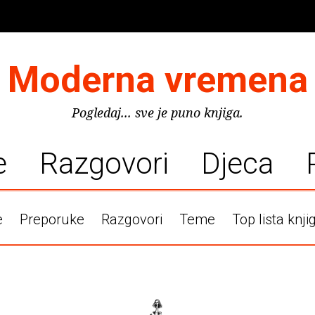
Moderna vremena
Pogledaj... sve je puno knjiga.
e
Razgovori
Djeca
e
Preporuke
Razgovori
Teme
Top lista knji