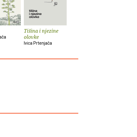
Tišina i njezine
Plivač
Dobro je, 
olovke
jača
Ivica Prtenjača
Ivica Prten
Ivica Prtenjača