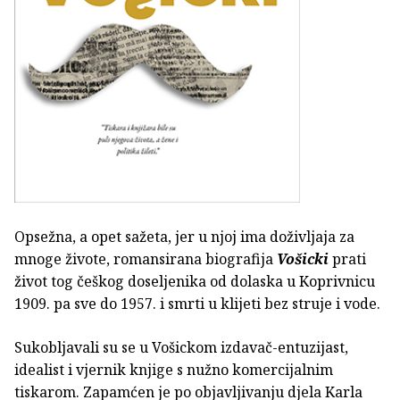
Opsežna, a opet sažeta, jer u njoj ima doživljaja za
mnoge živote, romansirana biografija
Vošicki
prati
život tog češkog doseljenika od dolaska u Koprivnicu
1909. pa sve do 1957. i smrti u klijeti bez struje i vode.
Sukobljavali su se u Vošickom izdavač-entuzijast,
idealist i vjernik knjige s nužno komercijalnim
tiskarom. Zapamćen je po objavljivanju djela Karla