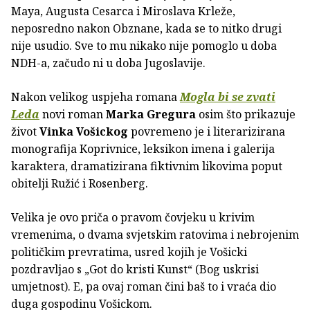
Maya, Augusta Cesarca i Miroslava Krleže,
neposredno nakon Obznane, kada se to nitko drugi
nije usudio. Sve to mu nikako nije pomoglo u doba
NDH-a, začudo ni u doba Jugoslavije.
Nakon velikog uspjeha romana
Mogla bi se zvati
Leda
novi roman
Marka Gregura
osim što prikazuje
život
Vinka Vošickog
povremeno je i literarizirana
monografija Koprivnice, leksikon imena i galerija
karaktera, dramatizirana fiktivnim likovima poput
obitelji Ružić i Rosenberg.
Velika je ovo priča o pravom čovjeku u krivim
vremenima, o dvama svjetskim ratovima i nebrojenim
političkim prevratima, usred kojih je Vošicki
pozdravljao s „Got do kristi Kunst“ (Bog uskrisi
umjetnost). E, pa ovaj roman čini baš to i vraća dio
duga gospodinu Vošickom.