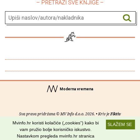
– PRETRAŽI SVE KNJIGE –
Moderna vremena
Sva prava pridržana © MV Info d.o.o. 2026. • Kriv je
Fiktiv
Mvinfo.hr koristi kolačiće („cookies“) kako bi
SLAŽEM SE
O nama
•
Pomoć
•
Uvjeti korištenja
•
RSS kanali
vam pružio bolje korisničko iskustvo.
Nastavkom pregleda mvinfo.hr stranica
Potraži nas na: