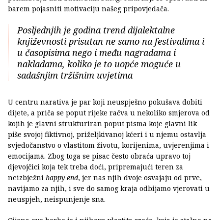
barem pojasniti motivaciju našeg pripovjedača.
Posljednjih je godina trend dijalektalne
književnosti prisutan ne samo na festivalima i
u časopisima nego i među nagradama i
nakladama, koliko je to uopće moguće u
sadašnjim tržišnim uvjetima
U centru narativa je par koji neuspješno pokušava dobiti
dijete, a priča se poput rijeke račva u nekoliko smjerova od
kojih je glavni strukturiran poput pisma koje glavni lik
piše svojoj fiktivnoj, priželjkivanoj kćeri i u njemu ostavlja
svjedočanstvo o vlastitom životu, korijenima, uvjerenjima i
emocijama. Zbog toga se pisac često obraća upravo toj
djevojčici koja tek treba doći, pripremajući teren za
neizbježni
happy end
, jer nas njih dvoje osvajaju od prve,
navijamo za njih, i sve do samog kraja odbijamo vjerovati u
neuspjeh, neispunjenje sna.