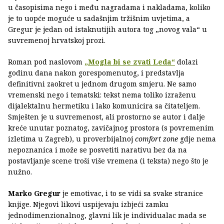
u časopisima nego i među nagradama i nakladama, koliko
je to uopće moguće u sadašnjim tržišnim uvjetima, a
Gregur je jedan od istaknutijih autora tog „novog vala“ u
suvremenoj hrvatskoj prozi.
Roman pod naslovom
„Mogla bi se zvati Leda“
dolazi
godinu dana nakon gorespomenutog, i predstavlja
definitivni zaokret u jednom drugom smjeru. Ne samo
vremenski nego i tematski: tekst nema toliko izraženu
dijalektalnu hermetiku i lako komunicira sa čitateljem.
Smješten je u suvremenost, ali prostorno se autor i dalje
kreće unutar poznatog, zavičajnog prostora (s povremenim
izletima u Zagreb), u proverbijalnoj
comfort zone
gdje nema
nepoznanica i može se posvetiti narativu bez da na
postavljanje scene troši više vremena (i teksta) nego što je
nužno.
Marko Gregur
je emotivac, i to se vidi sa svake stranice
knjige. Njegovi likovi uspijevaju izbjeći zamku
jednodimenzionalnog, glavni lik je individualac mada se