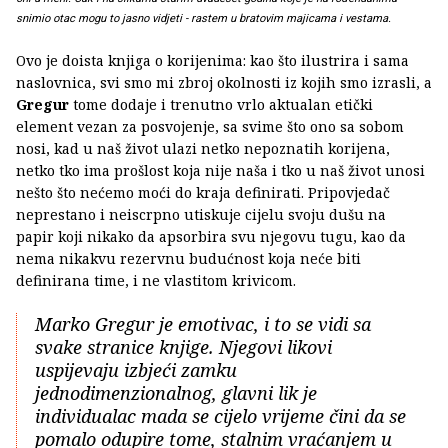
snimio otac mogu to jasno vidjeti - rastem u bratovim majicama i vestama.
Ovo je doista knjiga o korijenima: kao što ilustrira i sama
naslovnica, svi smo mi zbroj okolnosti iz kojih smo izrasli, a
Gregur
tome dodaje i trenutno vrlo aktualan etički
element vezan za posvojenje, sa svime što ono sa sobom
nosi, kad u naš život ulazi netko nepoznatih korijena,
netko tko ima prošlost koja nije naša i tko u naš život unosi
nešto što nećemo moći do kraja definirati. Pripovjedač
neprestano i neiscrpno utiskuje cijelu svoju dušu na
papir koji nikako da apsorbira svu njegovu tugu, kao da
nema nikakvu rezervnu budućnost koja neće biti
definirana time, i ne vlastitom krivicom.
Marko Gregur je emotivac, i to se vidi sa
svake stranice knjige. Njegovi likovi
uspijevaju izbjeći zamku
jednodimenzionalnog, glavni lik je
individualac mada se cijelo vrijeme čini da se
pomalo odupire tome, stalnim vraćanjem u