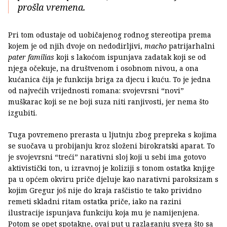
prošla vremena.
Pri tom odustaje od uobičajenog rodnog stereotipa prema
kojem je od njih dvoje on nedodirljivi,
macho
patrijarhalni
pater familias
koji s lakoćom ispunjava zadatak koji se od
njega očekuje, na društvenom i osobnom nivou, a ona
kućanica čija je funkcija briga za djecu i kuću. To je jedna
od najvećih vrijednosti romana: svojevrsni “novi”
muškarac koji se ne boji suza niti ranjivosti, jer nema što
izgubiti.
Tuga povremeno prerasta u ljutnju zbog prepreka s kojima
se suočava u probijanju kroz složeni birokratski aparat. To
je svojevrsni “treći” narativni sloj koji u sebi ima gotovo
aktivistički ton, u izravnoj je koliziji s tonom ostatka knjige
pa u općem okviru priče djeluje kao narativni paroksizam s
kojim Gregur još nije do kraja raščistio te tako prividno
remeti skladni ritam ostatka priče, iako na razini
ilustracije ispunjava funkciju koja mu je namijenjena.
Potom se opet spotakne, ovaj put u razlaganju svega što sa