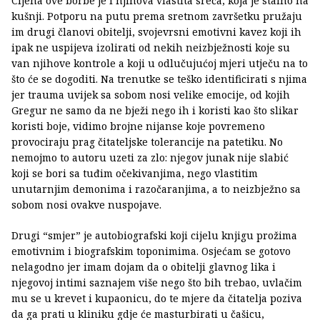
Cijena ove borbe je i njihova vlastita sreća, koja je stalno na
kušnji. Potporu na putu prema sretnom završetku pružaju
im drugi članovi obitelji, svojevrsni emotivni kavez koji ih
ipak ne uspijeva izolirati od nekih neizbježnosti koje su
van njihove kontrole a koji u odlučujućoj mjeri utječu na to
što će se dogoditi. Na trenutke se teško identificirati s njima
jer trauma uvijek sa sobom nosi velike emocije, od kojih
Gregur ne samo da ne bježi nego ih i koristi kao što slikar
koristi boje, vidimo brojne nijanse koje povremeno
provociraju prag čitateljske tolerancije na patetiku. No
nemojmo to autoru uzeti za zlo: njegov junak nije slabić
koji se bori sa tuđim očekivanjima, nego vlastitim
unutarnjim demonima i razočaranjima, a to neizbježno sa
sobom nosi ovakve nuspojave.
Drugi “smjer” je autobiografski koji cijelu knjigu prožima
emotivnim i biografskim toponimima. Osjećam se gotovo
nelagodno jer imam dojam da o obitelji glavnog lika i
njegovoj intimi saznajem više nego što bih trebao, uvlačim
mu se u krevet i kupaonicu, do te mjere da čitatelja poziva
da ga prati u kliniku gdje će masturbirati u čašicu,