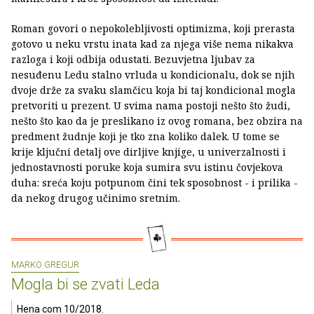
Roman govori o nepokolebljivosti optimizma, koji prerasta
gotovo u neku vrstu inata kad za njega više nema nikakva
razloga i koji odbija odustati. Bezuvjetna ljubav za
nesuđenu Ledu stalno vrluda u kondicionalu, dok se njih
dvoje drže za svaku slamčicu koja bi taj kondicional mogla
pretvoriti u prezent. U svima nama postoji nešto što žudi,
nešto što kao da je preslikano iz ovog romana, bez obzira na
predment žudnje koji je tko zna koliko dalek. U tome se
krije ključni detalj ove dirljive knjige, u univerzalnosti i
jednostavnosti poruke koja sumira svu istinu čovjekova
duha: sreća koju potpunom čini tek sposobnost - i prilika -
da nekog drugog učinimo sretnim.
MARKO GREGUR
Mogla bi se zvati Leda
Hena com 10/2018.