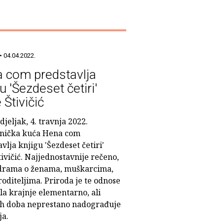
• 04.04.2022.
 com predstavlja
u 'Šezdeset četiri'
 Štivičić
jeljak, 4. travnja 2022.
nička kuća Hena com
vlja knjigu 'Šezdeset četiri'
ivičić. Najjednostavnije rečeno,
e drama o ženama, muškarcima,
 roditeljima. Priroda je te odnose
la krajnje elementarno, ali
ih doba neprestano nadograđuje
ja.