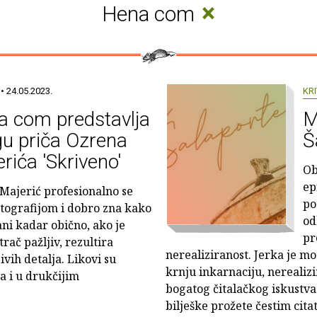
×
Hena com
• 24.05.2023.
KRI
a com predstavlja
M
gu priča Ozrena
Š
rića 'Skriveno'
Ob
ep
Majerić profesionalno se
po
otografijom i dobro zna kako
od
ni kadar obično, ako je
pr
rač pažljiv, rezultira
nerealiziranost. Jerka je m
vih detalja. Likovi su
krnju inkarnaciju, nereali
a i u drukčijim
bogatog čitalačkog iskustva
bilješke prožete čestim cit