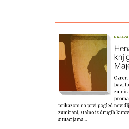
NAJAVA
Hen
knji
Maje
Ozren 
bavi f
zumira
promat
prikazom na prvi pogled nevidlji
zumirani, stalno iz drugih kutov
situacijama...