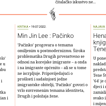
čitalačko iskustvo ne...
KRITIKA
• 19.07.2022.
NAJAVA
Min Jin Lee : Pačinko
Hena
knjig
'Pačinko' progovara o temama
Tene
omiljenim u postmodernizmu. Široka
problematika Drugih prvenstveno se
elo'
U poned
odnosi na korejske imigrante – a onda
e u
naklad
i na imigrante općenito – ali se u tome
lubu
predsta
ne iscrpljuje. Pripovijedajući o
Tene Št
prošlosti i sadašnjosti jedne
 i
'64' j
imigrantske obitelji, 'Pačinko' govori o
djeci i
vrlo suvremenim temama identiteta,
atka
zamisli
Drugih i položaja žene.
ian i
svako 
i mijen