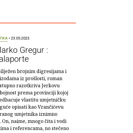
TIKA
• 23.05.2023.
arko Gregur :
alaporte
ilježen brojnim digresijama i
izodama iz prošlosti, roman
stupno razotkriva Jerkovu
bojnost prema provinciji kojoj
edbacuje vlastitu umjetničku
oguće opisati kao Vrančićevu
ziranog umjetnika iznimno
. On, naime, mnogo čita i vodi
atima i referencama, no stečeno