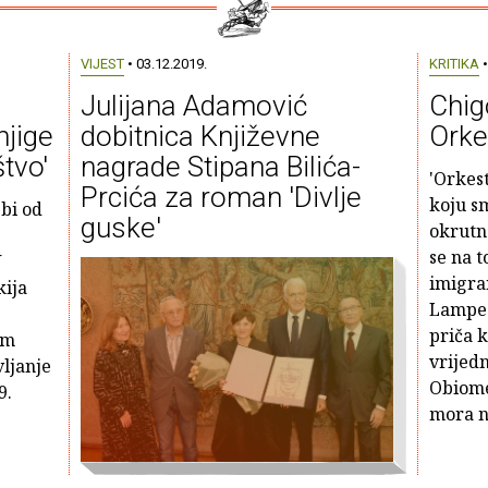
VIJEST
• 03.12.2019.
KRITIKA
•
Julijana Adamović
Chig
njige
dobitnica Književne
Orke
štvo'
nagrade Stipana Bilića-
'Orkest
Prcića za roman 'Divlje
koju sm
 bi od
guske'
okrutn
se na t
U
imigra
kija
Lamped
priča k
im
vrijed
vljanje
Obiome:
9.
mora n