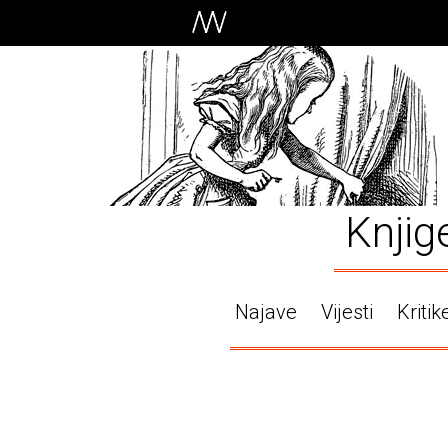
Knjig
Najave
Vijesti
Kritik