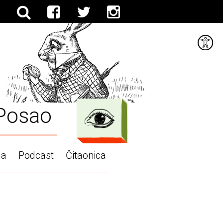
Posao
ga
Podcast
Čitaonica