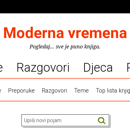
Moderna vremena
Pogledaj... sve je puno knjiga.
e
Razgovori
Djeca
e
Preporuke
Razgovori
Teme
Top lista knji