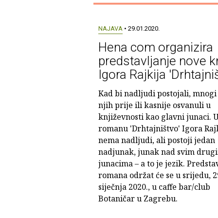
NAJAVA
• 29.01.2020.
Hena com organizira
predstavljanje nove k
Igora Rajkija 'Drhtajni
Kad bi nadljudi postojali, mnogi
njih prije ili kasnije osvanuli u
književnosti kao glavni junaci. 
romanu 'Drhtajništvo' Igora Raj
nema nadljudi, ali postoji jedan
nadjunak, junak nad svim drug
junacima – a to je jezik. Predsta
romana održat će se u srijedu, 2
siječnja 2020., u caffe bar/club
Botaničar u Zagrebu.