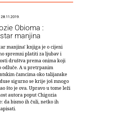
 28.11.2019.
ozie Obioma :
star manjina
ar manjina' knjiga je o cijeni
o spremni platiti za ljubav i
osti društva prema onima koji
o odluče. A u pretrpanim
ntskim čamcima oko talijanske
use sigurno se krije još mnogo
ao što je ova. Upravo u tome leži
nost autora poput Chigozia
 da bismo ih čuli, netko ih
apisati.