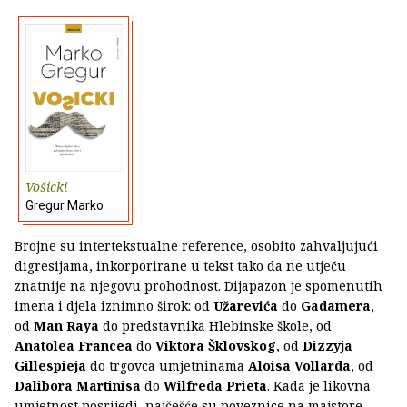
Vošicki
Gregur Marko
Brojne su intertekstualne reference, osobito zahvaljujući
digresijama, inkorporirane u tekst tako da ne utječu
znatnije na njegovu prohodnost. Dijapazon je spomenutih
imena i djela iznimno širok: od
Užarevića
do
Gadamera
,
od
Man Raya
do predstavnika Hlebinske škole, od
Anatolea Francea
do
Viktora Šklovskog
, od
Dizzyja
Gillespieja
do trgovca umjetninama
Aloisa Vollarda
, od
Dalibora Martinisa
do
Wilfreda Prieta
. Kada je likovna
umjetnost posrijedi, najčešće su poveznice na majstore