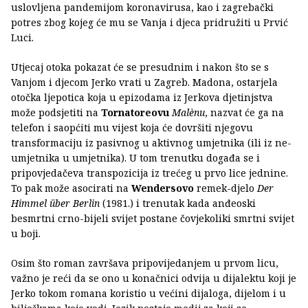
uslovljena pandemijom koronavirusa, kao i zagrebački
potres zbog kojeg će mu se Vanja i djeca pridružiti u Prvić
Luci.
Utjecaj otoka pokazat će se presudnim i nakon što se s
Vanjom i djecom Jerko vrati u Zagreb. Madona, ostarjela
otočka ljepotica koja u epizodama iz Jerkova djetinjstva
može podsjetiti na
Tornatoreovu
Malènu
, nazvat će ga na
telefon i saopćiti mu vijest koja će dovršiti njegovu
transformaciju iz pasivnog u aktivnog umjetnika (ili iz ne-
umjetnika u umjetnika). U tom trenutku događa se i
pripovjedačeva transpozicija iz trećeg u prvo lice jednine.
To pak može asocirati na
Wendersovo
remek-djelo
Der
Himmel über Berlin
(1981.) i trenutak kada anđeoski
besmrtni crno-bijeli svijet postane čovjekoliki smrtni svijet
u boji.
Osim što roman završava pripovijedanjem u prvom licu,
važno je reći da se ono u konačnici odvija u dijalektu koji je
Jerko tokom romana koristio u većini dijaloga, dijelom i u