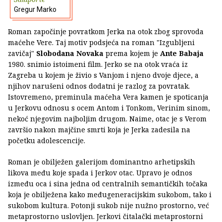
Gregur Marko
Roman započinje povratkom Jerka na otok zbog sprovoda
maćehe Vere. Taj motiv podsjeća na roman "Izgubljeni
zavičaj"
Slobodana Novaka
prema kojem je
Ante Babaja
1980. snimio istoimeni film. Jerko se na otok vraća iz
Zagreba u kojem je živio s Vanjom i njeno dvoje djece, a
njihov narušeni odnos dodatni je razlog za povratak.
Istovremeno, preminula maćeha Vera kamen je spoticanja
u Jerkovu odnosu s ocem Antom i Tonkom, Verinim sinom,
nekoć njegovim najboljim drugom. Naime, otac je s Verom
završio nakon majčine smrti koja je Jerka zadesila na
početku adolescencije.
Roman je obilježen galerijom dominantno arhetipskih
likova među koje spada i Jerkov otac. Upravo je odnos
između oca i sina jedna od centralnih semantičkih točaka
koja je obilježena kako međugeneracijskim sukobom, tako i
sukobom kultura. Potonji sukob nije nužno prostorno, već
metaprostorno uslovljen. Jerkovi čitalački metaprostorni