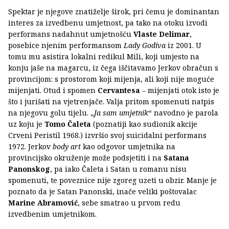
Spektar je njegove znatiželje širok, pri čemu je dominantan
interes za izvedbenu umjetnost, pa tako na otoku izvodi
performans nadahnut umjetnošću
Vlaste Delimar
,
posebice njenim performansom
Lady Godiva
iz 2001. U
tomu mu asistira lokalni redikul Mili, koji umjesto na
konju jaše na magarcu, iz čega iščitavamo Jerkov obračun s
provincijom: s prostorom koji mijenja, ali koji nije moguće
mijenjati. Otud i spomen
Cervantesa
– mijenjati otok isto je
što i jurišati na vjetrenjače. Valja pritom spomenuti natpis
na njegovu golu tijelu. „
Ja sam umjetnik
“ navodno je parola
uz koju je
Tomo Čaleta
(poznatiji kao sudionik akcije
Crveni Peristil 1968.) izvršio svoj suicidalni performans
1972. Jerkov
body art
kao odgovor umjetnika na
provincijsko okruženje može podsjetiti i na
Satana
Panonskog
, pa iako Čaleta i Satan u romanu nisu
spomenuti, te poveznice nije zgoreg uzeti u obzir. Manje je
poznato da je Satan Panonski, inače veliki poštovalac
Marine Abramović
, sebe smatrao u prvom redu
izvedbenim umjetnikom.