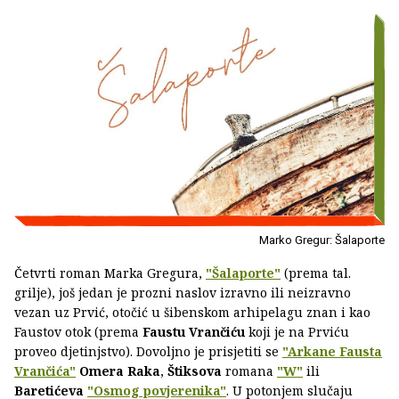
Marko Gregur: Šalaporte
Četvrti roman Marka Gregura,
"Šalaporte"
(prema tal.
grilje), još jedan je prozni naslov izravno ili neizravno
vezan uz Prvić, otočić u šibenskom arhipelagu znan i kao
Faustov otok (prema
Faustu Vrančiću
koji je na Prviću
proveo djetinjstvo). Dovoljno je prisjetiti se
"Arkane Fausta
Vrančića"
Omera Raka
,
Štiksova
romana
"W"
ili
Baretićeva
"Osmog povjerenika"
. U potonjem slučaju