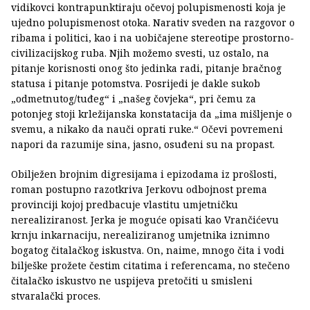
vidikovci kontrapunktiraju očevoj polupismenosti koja je
ujedno polupismenost otoka. Narativ sveden na razgovor o
ribama i politici, kao i na uobičajene stereotipe prostorno-
civilizacijskog ruba. Njih možemo svesti, uz ostalo, na
pitanje korisnosti onog što jedinka radi, pitanje bračnog
statusa i pitanje potomstva. Posrijedi je dakle sukob
„odmetnutog/tuđeg“ i „našeg čovjeka“, pri čemu za
potonjeg stoji krležijanska konstatacija da „ima mišljenje o
svemu, a nikako da nauči oprati ruke.“ Očevi povremeni
napori da razumije sina, jasno, osuđeni su na propast.
Obilježen brojnim digresijama i epizodama iz prošlosti,
roman postupno razotkriva Jerkovu odbojnost prema
provinciji kojoj predbacuje vlastitu umjetničku
nerealiziranost. Jerka je moguće opisati kao Vrančićevu
krnju inkarnaciju, nerealiziranog umjetnika iznimno
bogatog čitalačkog iskustva. On, naime, mnogo čita i vodi
bilješke prožete čestim citatima i referencama, no stečeno
čitalačko iskustvo ne uspijeva pretočiti u smisleni
stvaralački proces.