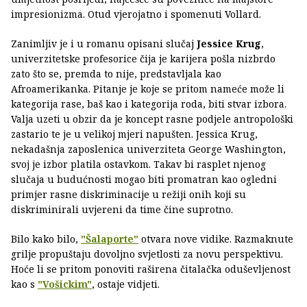
impresionizma. Otud vjerojatno i spomenuti Vollard.
Zanimljiv je i u romanu opisani slučaj
Jessice Krug
,
univerzitetske profesorice čija je karijera pošla nizbrdo
zato što se, premda to nije, predstavljala kao
Afroamerikanka. Pitanje je koje se pritom nameće može li
kategorija rase, baš kao i kategorija roda, biti stvar izbora.
Valja uzeti u obzir da je koncept rasne podjele antropološki
zastario te je u velikoj mjeri napušten. Jessica Krug,
nekadašnja zaposlenica univerziteta George Washington,
svoj je izbor platila ostavkom. Takav bi rasplet njenog
slučaja u budućnosti mogao biti promatran kao ogledni
primjer rasne diskriminacije u režiji onih koji su
diskriminirali uvjereni da time čine suprotno.
Bilo kako bilo,
"Šalaporte"
otvara nove vidike. Razmaknute
grilje propuštaju dovoljno svjetlosti za novu perspektivu.
Hoće li se pritom ponoviti raširena čitalačka oduševljenost
kao s
"Vošickim"
, ostaje vidjeti.