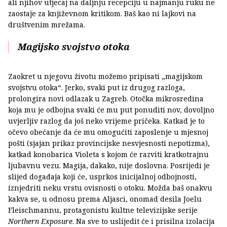
ali njihov utjecaj na daljnju recepciju u najmanju ruku ne
zaostaje za književnom kritikom. Baš kao ni lajkovi na
društvenim mrežama.
Magijsko svojstvo otoka
Zaokret u njegovu životu možemo pripisati „magijskom
svojstvu otoka“. Jerko, svaki put iz drugog razloga,
prolongira novi odlazak u Zagreb. Otočka mikrosredina
koja mu je odbojna svaki će mu put ponuditi nov, dovoljno
uvjerljiv razlog da još neko vrijeme pričeka. Katkad je to
očevo obećanje da će mu omogućiti zaposlenje u mjesnoj
pošti (sjajan prikaz provincijske nesvjesnosti nepotizma),
katkad konobarica Violeta s kojom će razviti kratkotrajnu
ljubavnu vezu. Magija, dakako, nije doslovna. Posrijedi je
slijed događaja koji će, usprkos inicijalnoj odbojnosti,
iznjedriti neku vrstu ovisnosti o otoku. Možda baš onakvu
kakva se, u odnosu prema Aljasci, onomad desila Joelu
Fleischmannu, protagonistu kultne televizijske serije
Northern Exposure
. Na sve to uslijedit će i prisilna izolacija