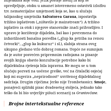
bilješkama koje vodi. Jezik postaje medij za koji se
opredjeljuje, otoku u amanet istovremeno ostavivši izložbu
tzv. nematerijalne umjetnosti koja se, kao u slučaju
talijanskog umjetnika
Salvatorea Garaua
, ispostavlja
tržišno isplativom („ništavilo je mainstream“). A tržišno
isplativo za otok i njegove stanovnike znači prihvatljivo. I
upravo je korištenje dijalekta, baš kao i povremena do
infantilnosti banalna poredba („glup ka getriba na renou
četvorki“, „glup ka kukuruz“ i sl.), slabija strana ovog
ukupno gledano vrlo dobrog romana. Uopće ne sumnjam
da je autor posvećen pripremnim radnjama za pisanje
svojih knjiga obavio konzultacije potrebne kako bi
dijalektalna rješenja bila ispravna. Ne mogu se u tom
slučaju pozvati na uočene greške, već na čitalački osjećaj
koji mi sugerira „neprirodnost“ uvrštenog dijalektalnog
sadržaja. Drugim riječima: Jerko nije Trombetassicz.
Smoje
,
ponajveći splitski pisac dvadesetog stoljeća, jednako tako
teško da bi bio uvjerljiv pišući scenarij za
Gruntovčane
.
Brojne intertekstualne reference