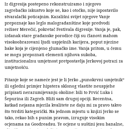
Iz digresija postepeno rekonstruiramo i njegovo
zagrebačko iskustvo koje se, kao i otočko, nije ispostavilo
stvaralački poticajnim. Kazališni svijet njegove Vanje
prepoznaje kao leglo malograđanštine koje predvodi
režiser Merečić, pokretač Festivala digresije. Vanja je, pak,
izdanak stare građanske porodice čiji su članovi mahom
visokoobrazovani ljudi uspješnih karijera, poput njezine
bake koja je cijenjeno glumačko ime. Vanja pritom, u čemu
se mogu prepoznati elementi njihova sukoba,
institucionalnu umjetnost pretpostavlja Jerkovoj potrazi za
umjetnošću.
Pitanje koje se nameće jest je li Jerko „punokrvni umjetnik“
ili ogledni primjer hipstera sklonog vlastite neuspjehe
pripisati nerazumijevanju okoline: bili to Prvić Luka i
Šepurina ili Zagreb. Bliži sam drugoj opciji. Recentna,
katkad nejasna mjerila kvalitete ne daju mi za pravo takvo
što tvrditi kategorički. Na jednom mjestu u knjizi Jerko se
tako, rekao bih s punim pravom, izruguje visokim
ocjenama na Goodreadsu. Te ocjene u suštini jesu banalne,