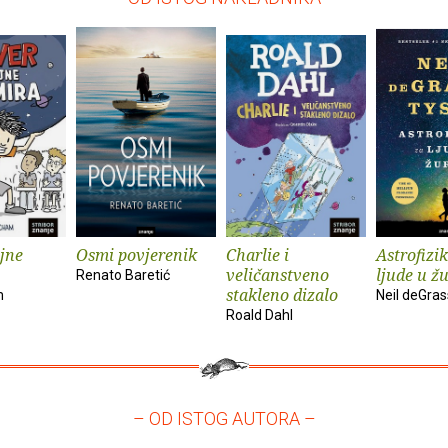
ajne
Osmi povjerenik
Charlie i
Astrofizi
veličanstveno
ljude u ž
Renato Baretić
stakleno dizalo
m
Neil deGra
Roald Dahl
– OD ISTOG AUTORA –