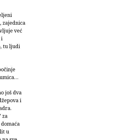
ljeni
, zajednica
vljuje već
 i
 tu ljudi
počinje
glumica…
ao još dva
 džepova i
adra.
” za
a domaća
it u
m na sve