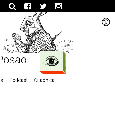
Posao
ga
Podcast
Čitaonica