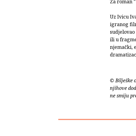
Za roman "
Uz Ivicu Iv
igranog fi
sudjelovao 
ili u frag
njemački, e
dramatizaci
© Bilješke 
njihove dod
ne smiju pr