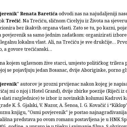
jerenik
"
Renata Baretića
odvodi nas na najudaljeniji nase
tok
Trećić
. Na Trećiću, sličnom Cicelyju iz Života na sjeveru
cionira bez ikakvih organa vlasti. Zato se tu, po kazni, poja
n povjerenik sa samo jednim zadatkom: organizirati izbore
 legalnu lokalnu vlast. Ali, na Trećiću je sve drukčije… Prvo,
o, a govore trećićanski…
 na kojem uglavnom žive starci, umjesto političkog trilera 
joj se pojavljuju jedan Bosanac, dvije Aboriginke, porno 
jerenik
" autorov je prozni prvijenac nakon kojeg je napis
čaj mi o njoj i Hotel Grand), dvije zbirke poezije (Riječi iz
slati razglednice) te izbor iz novinskih kolumni Kadrovi k
ade K. Š. Gjalski, V. Nazor, A. Šenoa, I. G. Kovačić i “Kiklop
roznu knjigu, "Osmi povjerenik" je postao najnagrađivanij
zališna predstava po ovom romanu postavljena je u HNK Spl
05. godine, a upravo je u tijeku i snimanje filma. S obziro