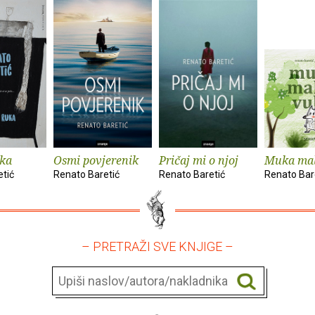
uka
Osmi povjerenik
Pričaj mi o njoj
Muka mal
tić
Renato Baretić
Renato Baretić
Renato Bar
– PRETRAŽI SVE KNJIGE –