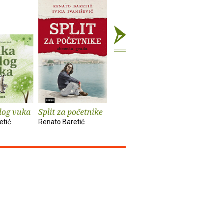
og vuka
Split za početnike
Pričaj mi o njoj
Zvučni z
etić
Renato Baretić
Renato Baretić
Renato Bar