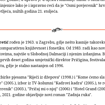
njenice lako je i ispravno reći da je "Osmi povjerenik" hrv
ljeća, nultih godina 21. stoljeća.
retić
rođen je 1963. u Zagrebu, gdje nešto kasnije takorek
komparativnu književnost i fonetiku. Od 1983. radi kao nov
tovima, najviše u Slobodnoj Dalmaciji i njenim izdanjima. B
 prvih deset godina umjetnički direktor Pričigina, festival
itu, gdje je stalno nastanjen od 1996.
zbirke pjesama "Riječi iz džepova" (1998.) i "Kome ćemo sla
" (2005.), izbor iz TV-kolumni "Kadrovi kadra" (2005.), te
renik" (2003.), "Pričaj mi o njoj" (2006) i "Hotel Grand (20
, 2021. godine objavljuje novi roman "Zadnja ruka".