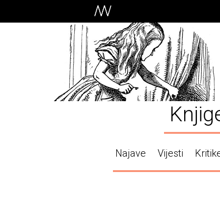
Knjig
Najave
Vijesti
Kritik