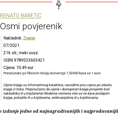
RENATO BARETIĆ
Osmi povjerenik
Nakladnik:
Znanje
07/2021.
216 str., meki uvez
ISBN 9789533603421
Cijena: 10.49 eur
Preračunato po fiksnom tečaju konverzije 7,53450 kuna za 1 euro
Cijene knjiga su informativnog karaktera, navodimo prvu cijenu po izlasku
knjige iz tiska. Preporučamo da cijene i dostupnost knjiga provjerite kod
nakladnika ili u knjižarama! Moderna vremena više se ne bave prodajom
knjiga, potražite ih u knjižarama, antikvarijatima ili u knjižnicama.
o izdanje jedne od najnagrađivanijih i najprodavanij