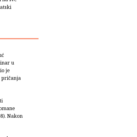
atski
uć
inar u
io je
a pričanja
ti
 romane
08). Nakon