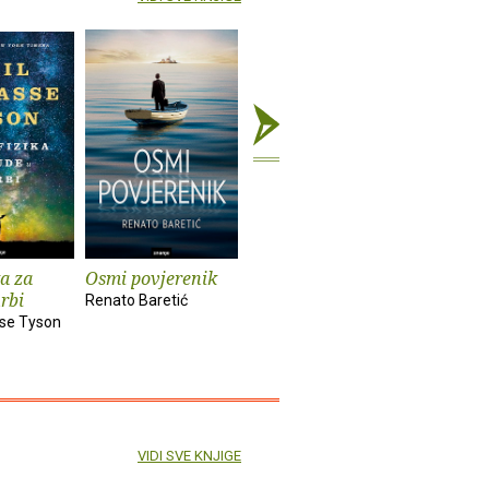
ka za
Osmi povjerenik
Pričaj mi o njoj
Moja sest
urbi
serijski u
Renato Baretić
Renato Baretić
sse Tyson
Oyinkan Br
VIDI SVE KNJIGE