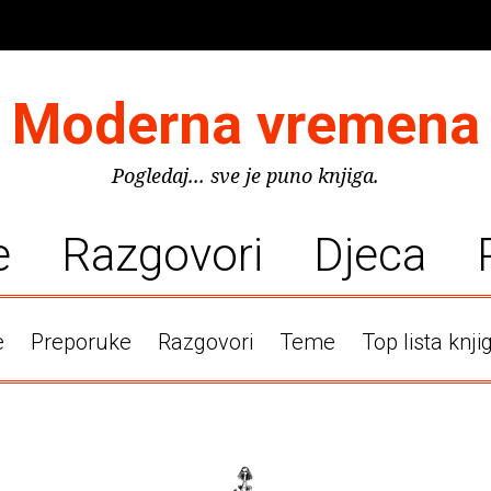
Moderna vremena
Pogledaj... sve je puno knjiga.
e
Razgovori
Djeca
e
Preporuke
Razgovori
Teme
Top lista knji