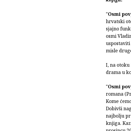
"
Osmi pov
hrvatski o
sjajno funk
osmi Vladi
uspostaviti
misle drug
I, na otoku
drama u ko
"
Osmi pov
romana (Pri
Kome ćemo 
Dobivši nagr
najbolju p
knjiga. Ka
prosincu 20