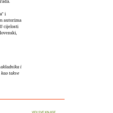
grada.
a" i
im autorima
 cijelosti
lovenski,
nakladnika i
e kao takve
VIDI SVE KNJIGE