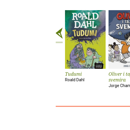
Tudumi
Oliver i t
svemira
Roald Dahl
Jorge Cha