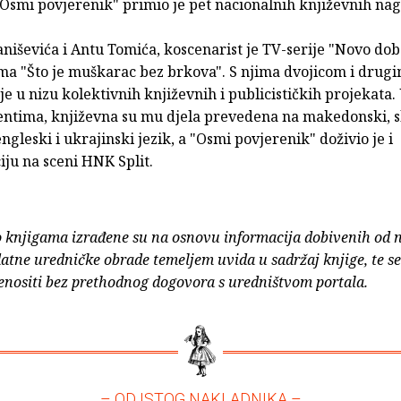
Osmi povjerenik" primio je pet nacionalnih književnih na
aniševića i Antu Tomića, koscenarist je TV-serije "Novo dob
lma "Što je muškarac bez brkova". S njima dvojicom i drug
je u nizu kolektivnih književnih i publicističkih projekata. U
mentima, književna su mu djela prevedena na makedonski, s
ngleski i ukrajinski jezik, a "Osmi povjerenik" doživio je i
ju na sceni HNK Split.
o knjigama izrađene su na osnovu informacija dobivenih od 
atne uredničke obrade temeljem uvida u sadržaj knjige, te s
enositi bez prethodnog dogovora s uredništvom portala.
– OD ISTOG NAKLADNIKA –