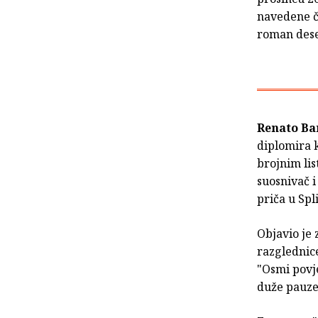
navedene či
roman deset
Renato Ba
diplomira 
brojnim lis
suosnivač i
priča u Spl
Objavio je 
razglednice
"Osmi povje
duže pauze