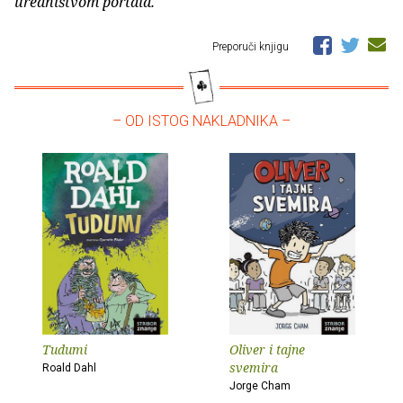
uredništvom portala.
Preporuči knjigu
– OD ISTOG NAKLADNIKA –
Tudumi
Oliver i tajne
svemira
Roald Dahl
Jorge Cham