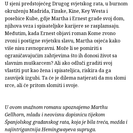
U sjeni predstojećeg Drugog svjetskog rata, u burnom
okruženju Madrida, Finske, Kine, Key Westa i
posebice Kube, gdje Martha i Ernest grade svoj dom,
njihova veza i spisateljske karijere se rasplamsaju.
Međutim, kada Ernest objavi roman Kome zvono
zvoni i postigne svjetsku slavu, Martha osjeća kako
više nisu ravnopravni. Može li se pomiriti s
ograničavajućim zahtjevima što ih donosi život sa
slavnim muškarcem? Ali ako odluči graditi svoj
vlastiti put kao žena i spisateljica, riskira da ga
zauvijek izgubi. Ta će je dilema natjerati da mu slomi
srce, ali će pritom slomiti i svoje.
U ovom snažnom romanu upoznajemo Marthu
Gellhorn, mladu i neovisnu dopisnicu tijekom
Španjolskog građanskog rata, koja je bila treća, možda i
najintrigantnija Hemingwayeva supruga.