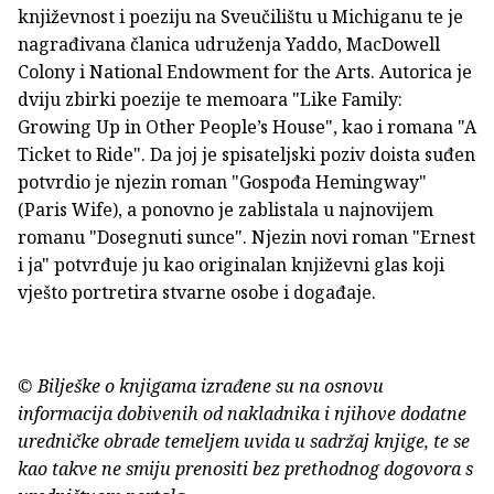
književnost i poeziju na Sveučilištu u Michiganu te je
nagrađivana članica udruženja Yaddo, MacDowell
Colony i National Endowment for the Arts. Autorica je
dviju zbirki poezije te memoara "Like Family:
Growing Up in Other People’s House", kao i romana "A
Ticket to Ride". Da joj je spisateljski poziv doista suđen
potvrdio je njezin roman "Gospođa Hemingway"
(Paris Wife), a ponovno je zablistala u najnovijem
romanu "Dosegnuti sunce". Njezin novi roman "Ernest
i ja" potvrđuje ju kao originalan književni glas koji
vješto portretira stvarne osobe i događaje.
© Bilješke o knjigama izrađene su na osnovu
informacija dobivenih od nakladnika i njihove dodatne
uredničke obrade temeljem uvida u sadržaj knjige, te se
kao takve ne smiju prenositi bez prethodnog dogovora s