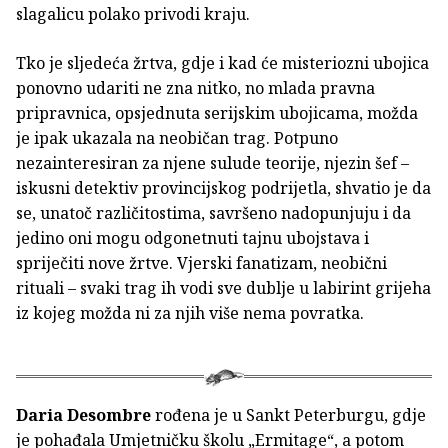
slagalicu polako privodi kraju.
Tko je sljedeća žrtva, gdje i kad će misteriozni ubojica
ponovno udariti ne zna nitko, no mlada pravna
pripravnica, opsjednuta serijskim ubojicama, možda
je ipak ukazala na neobičan trag. Potpuno
nezainteresiran za njene sulude teorije, njezin šef –
iskusni detektiv provincijskog podrijetla, shvatio je da
se, unatoč različitostima, savršeno nadopunjuju i da
jedino oni mogu odgonetnuti tajnu ubojstava i
spriječiti nove žrtve. Vjerski fanatizam, neobični
rituali – svaki trag ih vodi sve dublje u labirint grijeha
iz kojeg možda ni za njih više nema povratka.
Daria Desombre
rođena je u Sankt Peterburgu, gdje
je pohađala Umjetničku školu „Ermitage“, a potom