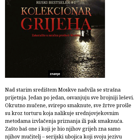
Nad starim središtem Moskve nadvila se strašna
prijetnja. Jedan po jedan, osvanjuju sve brojniji leševi.
Okrutno mučene, svirepo smaknute, sve žrtve prošle
su kroz torturu koja nalikuje srednjovjekovnim
metodama izvlačenja priznanja ili pak smaknuća.
Zašto baš one i koji je bio njihov grijeh zna samo
njihov mučitelj – serijski ubojica koji svoju jezivu