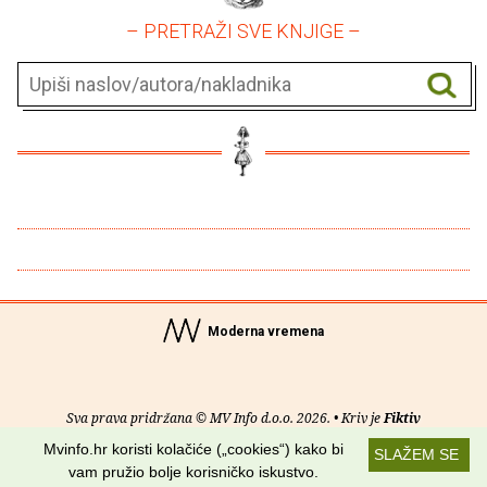
– PRETRAŽI SVE KNJIGE –
Moderna vremena
Sva prava pridržana © MV Info d.o.o. 2026. • Kriv je
Fiktiv
Mvinfo.hr koristi kolačiće („cookies“) kako bi
SLAŽEM SE
O nama
•
Pomoć
•
Uvjeti korištenja
•
RSS kanali
vam pružio bolje korisničko iskustvo.