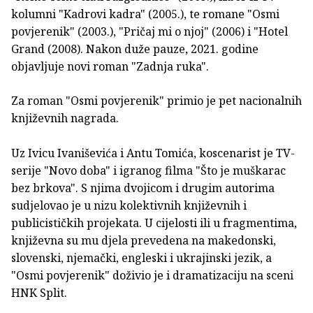
kolumni "Kadrovi kadra" (2005.), te romane "Osmi
povjerenik" (2003.), "Pričaj mi o njoj" (2006) i "Hotel
Grand (2008). Nakon duže pauze, 2021. godine
objavljuje novi roman "Zadnja ruka".
Za roman "Osmi povjerenik" primio je pet nacionalnih
književnih nagrada.
Uz Ivicu Ivaniševića i Antu Tomića, koscenarist je TV-
serije "Novo doba" i igranog filma "Što je muškarac
bez brkova". S njima dvojicom i drugim autorima
sudjelovao je u nizu kolektivnih književnih i
publicističkih projekata. U cijelosti ili u fragmentima,
književna su mu djela prevedena na makedonski,
slovenski, njemački, engleski i ukrajinski jezik, a
"Osmi povjerenik" doživio je i dramatizaciju na sceni
HNK Split.