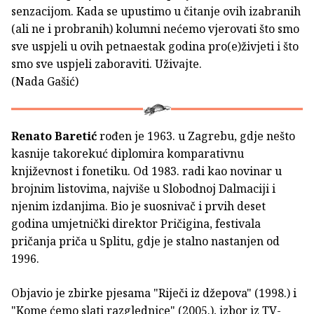
senzacijom. Kada se upustimo u čitanje ovih izabranih
(ali ne i probranih) kolumni nećemo vjerovati što smo
sve uspjeli u ovih petnaestak godina pro(e)živjeti i što
smo sve uspjeli zaboraviti. Uživajte.
(Nada Gašić)
Renato Baretić
rođen je 1963. u Zagrebu, gdje nešto
kasnije takorekuć diplomira komparativnu
književnost i fonetiku. Od 1983. radi kao novinar u
brojnim listovima, najviše u Slobodnoj Dalmaciji i
njenim izdanjima. Bio je suosnivač i prvih deset
godina umjetnički direktor Pričigina, festivala
pričanja priča u Splitu, gdje je stalno nastanjen od
1996.
Objavio je zbirke pjesama "Riječi iz džepova" (1998.) i
"Kome ćemo slati razglednice" (2005.), izbor iz TV-