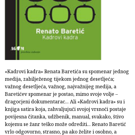
«Kadrovi kadra» Renata Baretića su spomenar jednog
medija, zabilježenog tijekom jednog desetljeća;
važnog desetljeća, važnog, najvažnijeg medija, a
Baretićev spomenar je postao, mimo svoje volje –
dragocjeni dokumentarac... Ali «Kadrovi kadra» su i
knjiga satira koja, zahvaljujući svojoj vrsnoći postaje
povijesna čitanka, udžbenik, manual, svakako, štivo
kojemu se žanr teško može odrediti... Renato Baretić
vrlo odgovorno, strasno, pa ako želite i osobno, a