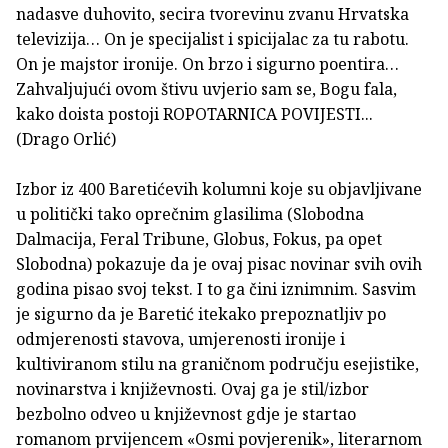
nadasve duhovito, secira tvorevinu zvanu Hrvatska
televizija… On je specijalist i spicijalac za tu rabotu.
On je majstor ironije. On brzo i sigurno poentira…
Zahvaljujući ovom štivu uvjerio sam se, Bogu fala,
kako doista postoji ROPOTARNICA POVIJESTI...
(Drago Orlić)
Izbor iz 400 Baretićevih kolumni koje su objavljivane
u politički tako oprečnim glasilima (Slobodna
Dalmacija, Feral Tribune, Globus, Fokus, pa opet
Slobodna) pokazuje da je ovaj pisac novinar svih ovih
godina pisao svoj tekst. I to ga čini iznimnim. Sasvim
je sigurno da je Baretić itekako prepoznatljiv po
odmjerenosti stavova, umjerenosti ironije i
kultiviranom stilu na graničnom području esejistike,
novinarstva i književnosti. Ovaj ga je stil/izbor
bezbolno odveo u književnost gdje je startao
romanom prvijencem «Osmi povjerenik», literarnom