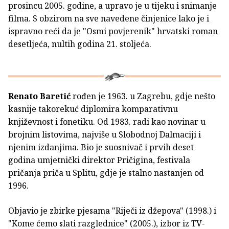
prosincu 2005. godine, a upravo je u tijeku i snimanje
filma. S obzirom na sve navedene činjenice lako je i
ispravno reći da je "Osmi povjerenik" hrvatski roman
desetljeća, nultih godina 21. stoljeća.
Renato Baretić
rođen je 1963. u Zagrebu, gdje nešto
kasnije takorekuć diplomira komparativnu
književnost i fonetiku. Od 1983. radi kao novinar u
brojnim listovima, najviše u Slobodnoj Dalmaciji i
njenim izdanjima. Bio je suosnivač i prvih deset
godina umjetnički direktor Pričigina, festivala
pričanja priča u Splitu, gdje je stalno nastanjen od
1996.
Objavio je zbirke pjesama "Riječi iz džepova" (1998.) i
"Kome ćemo slati razglednice" (2005.), izbor iz TV-