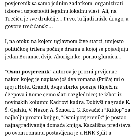
povjerenik sa samo jednim zadatkom: organizirati
izbore i uspostaviti legalnu lokalnu vlast. Ali, na
Trećiću je sve drukčije… Prvo, tu ljudi misle drugo, a
govore trećićanski…
I, na otoku na kojem uglavnom žive starci, umjesto
političkog trilera počinje drama u kojoj se pojavljuju
jedan Bosanac, dvije Aboriginke, porno glumica…
"
Osmi povjerenik
" autorov je prozni prvijenac
nakon kojeg je napisao još dva romana (Pričaj mi o
njoj i Hotel Grand), dvije zbirke poezije (Riječi iz
džepova i Kome ćemo slati razglednice) te izbor iz
novinskih kolumni Kadrovi kadra. Dobivši nagrade K.
Š. Gjalski, V. Nazor, A. Šenoa, I. G. Kovačić i “Kiklop” za
najbolju proznu knjigu, "Osmi povjerenik" je postao
najnagrađivanija domaća knjiga. Kazališna predstava
po ovom romanu postavljena je u HNK Split u