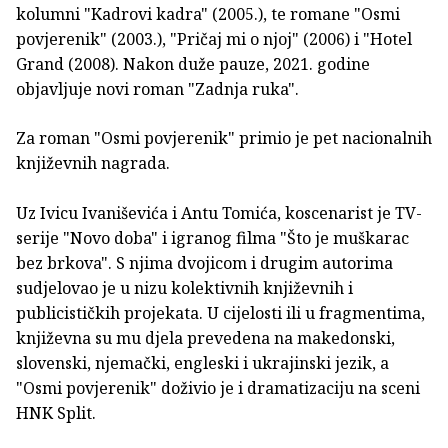
kolumni "Kadrovi kadra" (2005.), te romane "Osmi
povjerenik" (2003.), "Pričaj mi o njoj" (2006) i "Hotel
Grand (2008). Nakon duže pauze, 2021. godine
objavljuje novi roman "Zadnja ruka".
Za roman "Osmi povjerenik" primio je pet nacionalnih
književnih nagrada.
Uz Ivicu Ivaniševića i Antu Tomića, koscenarist je TV-
serije "Novo doba" i igranog filma "Što je muškarac
bez brkova". S njima dvojicom i drugim autorima
sudjelovao je u nizu kolektivnih književnih i
publicističkih projekata. U cijelosti ili u fragmentima,
književna su mu djela prevedena na makedonski,
slovenski, njemački, engleski i ukrajinski jezik, a
"Osmi povjerenik" doživio je i dramatizaciju na sceni
HNK Split.