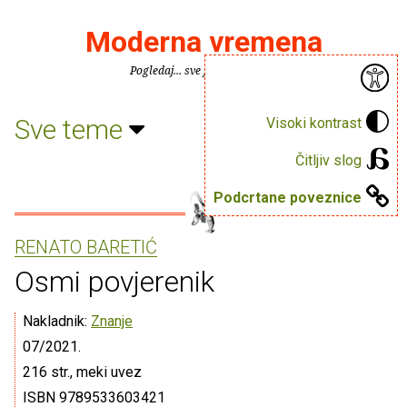
Moderna vremena
Pogledaj... sve je puno knjiga.
Sve teme
Visoki kontrast
Čitljiv slog
Podcrtane poveznice
RENATO BARETIĆ
Osmi povjerenik
Nakladnik:
Znanje
07/2021.
216 str., meki uvez
ISBN 9789533603421