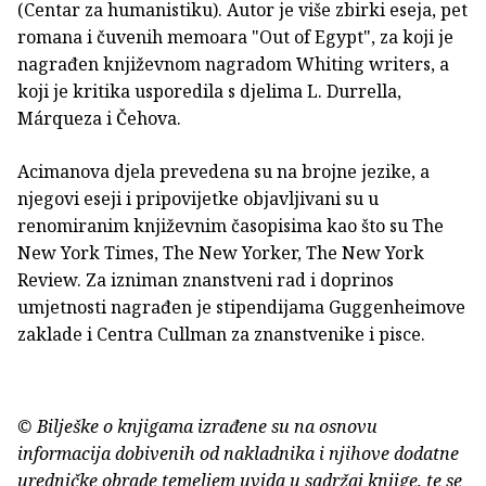
(Centar za humanistiku). Autor je više zbirki eseja, pet
romana i čuvenih memoara "Out of Egypt", za koji je
nagrađen književnom nagradom Whiting writers, a
koji je kritika usporedila s djelima L. Durrella,
Márqueza i Čehova.
Acimanova djela prevedena su na brojne jezike, a
njegovi eseji i pripovijetke objavljivani su u
renomiranim književnim časopisima kao što su The
New York Times, The New Yorker, The New York
Review. Za izniman znanstveni rad i doprinos
umjetnosti nagrađen je stipendijama Guggenheimove
zaklade i Centra Cullman za znanstvenike i pisce.
© Bilješke o knjigama izrađene su na osnovu
informacija dobivenih od nakladnika i njihove dodatne
uredničke obrade temeljem uvida u sadržaj knjige, te se