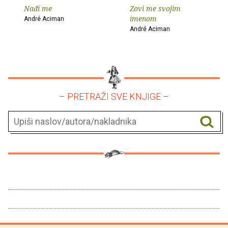
Nađi me
Zovi me svojim
imenom
André Aciman
André Aciman
– PRETRAŽI SVE KNJIGE –