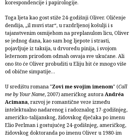
korespondencije i papirologije.
Toga ljeta kao gost stiže 24-godišnji Oliver. Oličenje
dendija, „il muvi star“, u razdrljenoj košulji i s
tajanstvenim osmijehom na preplanulom licu, Oliver
se jednog dana, kao sam bog ljepote i strasti,
pojavljuje iz taksija, u drvoredu pinija, i svojom
ležernom prirodom odmah osvaja sve ukućane. Ali
ono što će Oliver probuditi u Eliju bit će mnogo više
od obične simpatije…
U središtu romana "
Zovi me svojim imenom
" (
Call
me by Your Name
, 2007) američkog autora
Andréa
Acimana
, razvoj je romantične veze između
intelektualno nadarenog i radoznalog 17-godišnjeg,
američko-talijanskog, židovskog dječaka po imenu
Elio Perlman i gostujućeg 24-godišnjeg, američkog,
židovskog doktoranda po imenu Oliver u 1980-im