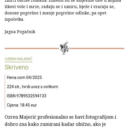
zbirci obrise romana. Između su se smjestile one u kojima
likovi vole i mrze, rađaju se i umiru, bježe i vraćaju se,
donose pogrešne i manje pogrešne odluke, pa opet
ispočetka.
Jagna Pogačnik
OZREN MAJERIĆ
Skriveno
Hena com 04/2023.
224 str., tvrdi uvez s ovitkom
ISBN 9789532594133
Cijena: 18.45 eur
Ozren Majerić profesionalno se bavi fotografijom i
dobro zna kako zumirani kadar obično, ako je