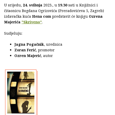
U srijedu,
24. svibnja
2023., u
19.30
sati u Knjižnici i
čitaonicu Bogdana Ogrizovića (Preradovićeva 5, Zagreb)
izdavačka kuća
Hena com
predstavit će knjigu
Ozrena
Majerića
"Skriveno"
.
Sudjeluju:
Jagna Pogačnik
, urednica
Zoran Ferić
, promotor
Ozren Majerić
, autor