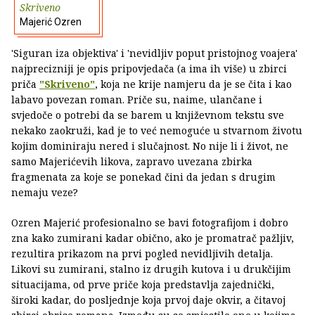
Skriveno
Majerić Ozren
'Siguran iza objektiva' i 'nevidljiv poput pristojnog voajera'
najprecizniji je opis pripovjedača (a ima ih više) u zbirci
priča
"Skriveno"
, koja ne krije namjeru da je se čita i kao
labavo povezan roman. Priče su, naime, ulančane i
svjedoče o potrebi da se barem u književnom tekstu sve
nekako zaokruži, kad je to već nemoguće u stvarnom životu
kojim dominiraju nered i slučajnost. No nije li i život, ne
samo Majerićevih likova, zapravo uvezana zbirka
fragmenata za koje se ponekad čini da jedan s drugim
nemaju veze?
Ozren Majerić profesionalno se bavi fotografijom i dobro
zna kako zumirani kadar obično, ako je promatrač pažljiv,
rezultira prikazom na prvi pogled nevidljivih detalja.
Likovi su zumirani, stalno iz drugih kutova i u drukčijim
situacijama, od prve priče koja predstavlja zajednički,
široki kadar, do posljednje koja prvoj daje okvir, a čitavoj