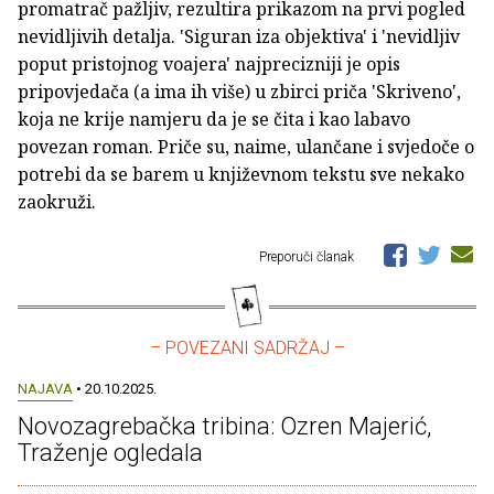
promatrač pažljiv, rezultira prikazom na prvi pogled
nevidljivih detalja. 'Siguran iza objektiva' i 'nevidljiv
poput pristojnog voajera' najprecizniji je opis
pripovjedača (a ima ih više) u zbirci priča 'Skriveno',
koja ne krije namjeru da je se čita i kao labavo
povezan roman. Priče su, naime, ulančane i svjedoče o
potrebi da se barem u književnom tekstu sve nekako
zaokruži.
Preporuči članak
– POVEZANI SADRŽAJ –
NAJAVA
• 20.10.2025.
Novozagrebačka tribina: Ozren Majerić,
Traženje ogledala