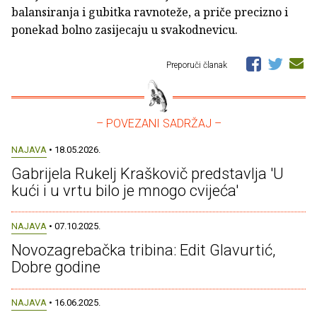
balansiranja i gubitka ravnoteže, a priče precizno i
ponekad bolno zasijecaju u svakodnevicu.
Preporuči članak
– POVEZANI SADRŽAJ –
NAJAVA
• 18.05.2026.
Gabrijela Rukelj Kraškovič predstavlja 'U
kući i u vrtu bilo je mnogo cvijeća'
NAJAVA
• 07.10.2025.
Novozagrebačka tribina: Edit Glavurtić,
Dobre godine
NAJAVA
• 16.06.2025.