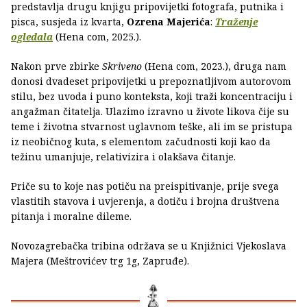
predstavlja drugu knjigu pripovijetki fotografa, putnika i
pisca, susjeda iz kvarta,
Ozrena Majerića
:
Traženje
ogledala
(Hena com, 2025.).
Nakon prve zbirke
Skriveno
(Hena com, 2023.), druga nam
donosi dvadeset pripovijetki u prepoznatljivom autorovom
stilu, bez uvoda i puno konteksta, koji traži koncentraciju i
angažman čitatelja. Ulazimo izravno u živote likova čije su
teme i životna stvarnost uglavnom teške, ali im se pristupa
iz neobičnog kuta, s elementom začudnosti koji kao da
težinu umanjuje, relativizira i olakšava čitanje.
Priče su to koje nas potiču na preispitivanje, prije svega
vlastitih stavova i uvjerenja, a dotiču i brojna društvena
pitanja i moralne dileme.
Novozagrebačka tribina održava se u Knjižnici Vjekoslava
Majera (Meštrovićev trg 1g, Zapruđe).