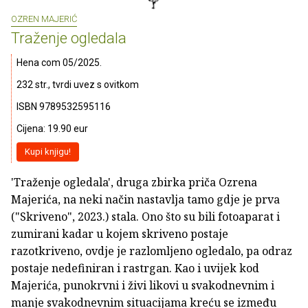
OZREN MAJERIĆ
Traženje ogledala
Hena com 05/2025.
232 str., tvrdi uvez s ovitkom
ISBN 9789532595116
Cijena: 19.90 eur
Kupi knjigu!
'Traženje ogledala', druga zbirka priča Ozrena
Majerića, na neki način nastavlja tamo gdje je prva
("Skriveno", 2023.) stala. Ono što su bili fotoaparat i
zumirani kadar u kojem skriveno postaje
razotkriveno, ovdje je razlomljeno ogledalo, pa odraz
postaje nedefiniran i rastrgan. Kao i uvijek kod
Majerića, punokrvni i živi likovi u svakodnevnim i
manje svakodnevnim situacijama kreću se između