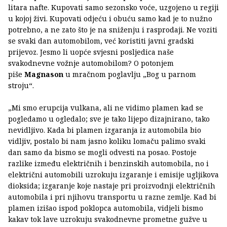
litara nafte. Kupovati samo sezonsko voće, uzgojeno u regiji
u kojoj živi. Kupovati odjeću i obuću samo kad je to nužno
potrebno, a ne zato što je na sniženju i rasprodaji. Ne voziti
se svaki dan automobilom, već koristiti javni gradski
prijevoz. Jesmo li uopće svjesni posljedica naše
svakodnevne vožnje automobilom? O potonjem
piše
Magnason
u mračnom poglavlju „Bog u parnom
stroju“.
„Mi smo erupcija vulkana, ali ne vidimo plamen kad se
pogledamo u ogledalo; sve je tako lijepo dizajnirano, tako
nevidljivo. Kada bi plamen izgaranja iz automobila bio
vidljiv, postalo bi nam jasno koliku lomaču palimo svaki
dan samo da bismo se mogli odvesti na posao. Postoje
razlike između električnih i benzinskih automobila, no i
električni automobili uzrokuju izgaranje i emisije ugljikova
dioksida; izgaranje koje nastaje pri proizvodnji električnih
automobila i pri njihovu transportu u razne zemlje. Kad bi
plamen izišao ispod poklopca automobila, vidjeli bismo
kakav tok lave uzrokuju svakodnevne prometne gužve u