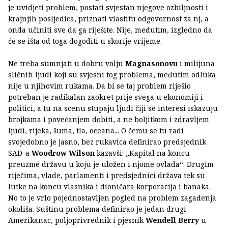
je uvidjeti problem, postati svjestan njegove ozbiljnosti i
krajnjih posljedica, priznati vlastitu odgovornost za nj, a
onda učiniti sve da ga riješite. Nije, međutim, izgledno da
će se išta od toga dogoditi u skorije vrijeme.
Ne treba sumnjati u dobru volju
Magnasonovu
i milijuna
sličnih ljudi koji su svjesni tog problema, međutim odluka
nije u njihovim rukama. Da bi se taj problem riješio
potreban je radikalan zaokret prije svega u ekonomiji i
politici, a tu na scenu stupaju ljudi čiji se interesi iskazuju
brojkama i povećanjem dobiti, a ne boljitkom i zdravljem
ljudi, rijeka, šuma, tla, oceana... O čemu se tu radi
svojedobno je jasno, bez rukavica definirao predsjednik
SAD-a
Woodrow Wilson
kazavši: „Kapital na koncu
preuzme državu u koju je uložen i njome ovlada“. Drugim
riječima, vlade, parlamenti i predsjednici država tek su
lutke na koncu vlasnika i dioničara korporacija i banaka.
No to je vrlo pojednostavljen pogled na problem zagađenja
okoliša. Suštinu problema definirao je jedan drugi
Amerikanac, poljoprivrednik i pjesnik
Wendell Berry
u