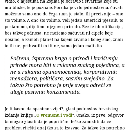
vidio, o mjestima na kojima je boravio i stvarima koje su
mu bliske, koje poznaje. Poruka je vrlo jednostavna: čuvati
možemo samo ono do čega nam je stalo, ili preciznije – ono
što volimo. A ono što volimo, veli jedan američki pjesnik, to
postanemo, dijelimo njegovu prirodu. Bez te identifikacije,
bez takvog odnosa, ne možemo sačuvati ni cipele koje
nosimo, a kamoli planet na kojem živimo i kojeg smo, znali
to ili ne, prihvatili to ili ne, samo jedan mali dio.
Poštena, ispravna briga o prirodi i korištenju
prirode mora biti u rukama svakog pojedinca, a
ne u rukama opunomoćenika, korporativnih
menadžera, političara, sasvim svejedno. Za
takvo što potrebno je prije svega odreći se
uloge pasivnih konzumenata.
Je li kasno da spasimo svijet?, glasi podnaslov hrvatskog
izdanja knjige „
O vremenu i vodi
“. Onako, iz prve, odgovor
bi mogao glasiti da je poprilično teško zamisliti da će
problem riješiti onaj tko ga je izazvao. Za takvo što potrebno