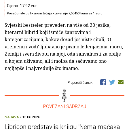
Cijena: 17.92 eur
Preračunato po fiksnom tečaju konverzije 7,53450 kuna za 1 euro
Svjetski bestseler preveden na više od 30 jezika,
literarni hibrid koji izmiče žanrovima i
kategorizacijama, kakav dosad još niste čitali, 'O
vremenu i vodi' ljubavno je pismo ledenjacima, moru,
Zemlji i svem životu na njoj, oda zahvalnosti za obilje
u kojem uživamo, ali i molba da sačuvamo ono
najljepše i najvrednije što imamo.
Preporuči članak
– POVEZANI SADRŽAJ –
NAJAVA
• 15.06.2026.
Libricon predstavlja knjigu 'Nema mačaka