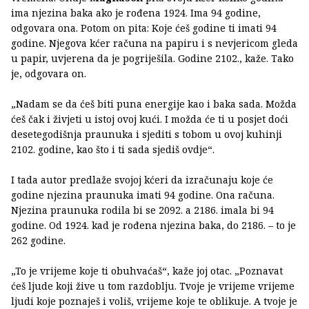
ima njezina baka ako je rođena 1924. Ima 94 godine,
odgovara ona. Potom on pita: Koje ćeš godine ti imati 94
godine. Njegova kćer računa na papiru i s nevjericom gleda
u papir, uvjerena da je pogriješila. Godine 2102., kaže. Tako
je, odgovara on.
„Nadam se da ćeš biti puna energije kao i baka sada. Možda
ćeš čak i živjeti u istoj ovoj kući. I možda će ti u posjet doći
desetegodišnja praunuka i sjediti s tobom u ovoj kuhinji
2102. godine, kao što i ti sada sjediš ovdje“.
I tada autor predlaže svojoj kćeri da izračunaju koje će
godine njezina praunuka imati 94 godine. Ona računa.
Njezina praunuka rodila bi se 2092. a 2186. imala bi 94
godine. Od 1924. kad je rođena njezina baka, do 2186. – to je
262 godine.
„To je vrijeme koje ti obuhvaćaš“, kaže joj otac. „Poznavat
ćeš ljude koji žive u tom razdoblju. Tvoje je vrijeme vrijeme
ljudi koje poznaješ i voliš, vrijeme koje te oblikuje. A tvoje je