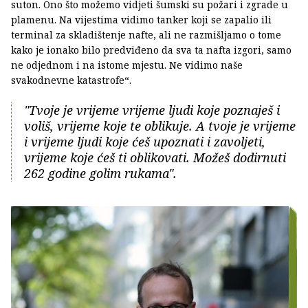
suton. Ono što možemo vidjeti šumski su požari i zgrade u
plamenu. Na vijestima vidimo tanker koji se zapalio ili
terminal za skladištenje nafte, ali ne razmišljamo o tome
kako je ionako bilo predviđeno da sva ta nafta izgori, samo
ne odjednom i na istome mjestu. Ne vidimo naše
svakodnevne katastrofe“.
"Tvoje je vrijeme vrijeme ljudi koje poznaješ i
voliš, vrijeme koje te oblikuje. A tvoje je vrijeme
i vrijeme ljudi koje ćeš upoznati i zavoljeti,
vrijeme koje ćeš ti oblikovati. Možeš dodirnuti
262 godine golim rukama".