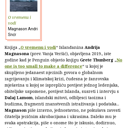
O vremenu i
vodi
Magnason Andri
Snćr
Knjiga „
O vremenu i vodi
“ Islanđanina
Andrija
Magnasona
(prev. Vanja Veršić), objavljena 2019., iste
godine kad je Penguin objavio knjigu
Grete Thunberg
„
No
one is too small to make a difference
“ u kojoj je
skupljeno jedanaest njezinih govora o globalnom
zagrijavanju i klimatskoj krizi, čudesna je žanrovska
mješavina u kojoj se isprepliću povijest jednog ledenjaka,
obiteljske uspomene, povijest Islanda, susreti i intervju s
Dalaj Lamom
, islandski mitovi, odbljesci taoizma i
budizma, fragmenti znanstvenih istraživanja i podataka...
Magnason
piše izravno, jednostavno, ne pokušava zavesti
čitatelja jezičnim akrobacijama i ukrasima. Daleko mu je
svaka apstrakcija, piše o onome što je iskusio, dodirnuo,