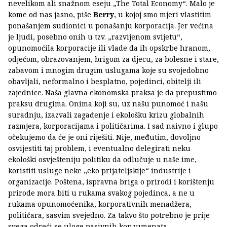
nevelikom ali snažnom eseju „The Total Economy“. Malo je
kome od nas jasno, piše
Berry
, u kojoj smo mjeri vlastitim
ponašanjem sudionici u ponašanju korporacija. Jer većina
je ljudi, posebno onih u tzv. „razvijenom svijetu“,
opunomoćila korporacije ili vlade da ih opskrbe hranom,
odjećom, obrazovanjem, brigom za djecu, za bolesne i stare,
zabavom i mnogim drugim uslugama koje su svojedobno
obavljali, neformalno i besplatno, pojedinci, obitelji ili
zajednice. Naša glavna ekonomska praksa je da prepustimo
praksu drugima. Onima koji su, uz našu punomoć i našu
suradnju, izazvali zagađenje i ekološku krizu globalnih
razmjera, korporacijama i političarima. I sad naivno i glupo
očekujemo da će je oni riješiti. Nije, međutim, dovoljno
osvijestiti taj problem, i eventualno delegirati neku
ekološki osvješteniju politiku da odlučuje u naše ime,
koristiti usluge neke „eko prijateljskije“ industrije i
organizacije. Poštena, ispravna briga o prirodi i korištenju
prirode mora biti u rukama svakog pojedinca, a ne u
rukama opunomoćenika, korporativnih menadžera,
političara, sasvim svejedno. Za takvo što potrebno je prije
svega odreći se uloge pasivnih konzumenata.