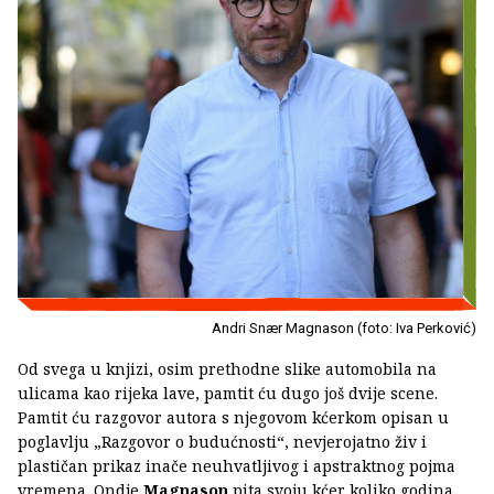
Andri Snær Magnason (foto: Iva Perković)
Od svega u knjizi, osim prethodne slike automobila na
ulicama kao rijeka lave, pamtit ću dugo još dvije scene.
Pamtit ću razgovor autora s njegovom kćerkom opisan u
poglavlju „Razgovor o budućnosti“, nevjerojatno živ i
plastičan prikaz inače neuhvatljivog i apstraktnog pojma
vremena. Ondje
Magnason
pita svoju kćer koliko godina