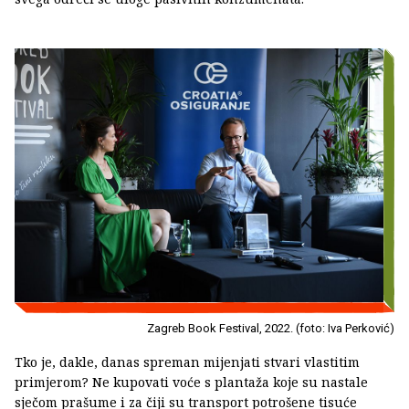
Zagreb Book Festival, 2022. (foto: Iva Perković)
Tko je, dakle, danas spreman mijenjati stvari vlastitim
primjerom? Ne kupovati voće s plantaža koje su nastale
sječom prašume i za čiji su transport potrošene tisuće