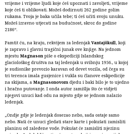
vrijeme i vrijeme ljudi koje ćeš upoznati i zavoljeti, vrijeme
koje ćeš ti oblikovati. Možeš dodirnuti 262 godine golim
rukama. Tvoja je baka učila tebe; ti ćeš učiti svoju unuku.
Možeš izravno utjecati na budućnost, skroz do godine
2186“.
Pamtit ću, na kraju, rekvijem za ledenjak
Vantajökull
, koji
je zapravo i glavni tragični junak ove knjige. Na jednom
mjestu
Magnason
piše o ekspediciji Islandskog
glaciološkog društva na taj ledenjak u svibnju 1956., u kojoj
je sudionike prevozio karavan od devet vozila, od čega su
tri terenca imala gusjenice i vukla su članove eskpedicije
na skijama, a
Magnasonovom
djedu i baki bilo je to ujedno
i bračno putovanje. I onda autor zamišlja što će vidjeti
njegovi unuci kad odu na mjesto gdje se jednom nalazio
ledenjak.
„Ondje gdje je ledenjak dosezao nebo, sada ostaje samo
nebo. Naši će unuci gledati stare karte i pokušati zamisliti
planinu od zaleđene vode. Pokušat će zamisliti njezinu