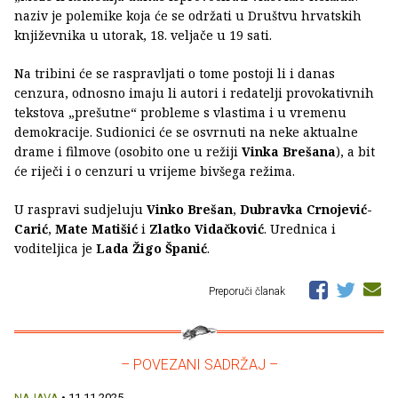
naziv je polemike koja će se održati u Društvu hrvatskih
književnika u utorak, 18. veljače u 19 sati.
Na tribini će se raspravljati o tome postoji li i danas
cenzura, odnosno imaju li autori i redatelji provokativnih
tekstova „prešutne“ probleme s vlastima i u vremenu
demokracije. Sudionici će se osvrnuti na neke aktualne
drame i filmove (osobito one u režiji
Vinka Brešana
), a bit
će riječi i o cenzuri u vrijeme bivšega režima.
U raspravi sudjeluju
Vinko Brešan
,
Dubravka Crnojević-
Carić
,
Mate Matišić
i
Zlatko Vidačković
. Urednica i
voditeljica je
Lada Žigo Španić
.
Preporuči članak
– POVEZANI SADRŽAJ –
NAJAVA
• 11.11.2025.