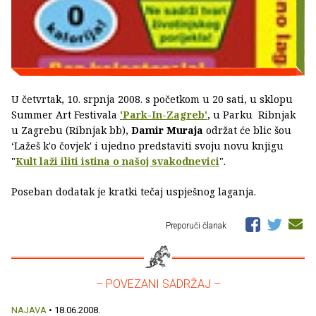
U četvrtak, 10. srpnja 2008. s početkom u 20 sati, u sklopu
Summer Art Festivala
'Park-In-Zagreb'
, u Parku Ribnjak
u Zagrebu (Ribnjak bb),
Damir Muraja
održat će blic šou
‘Lažeš k'o čovjek' i ujedno predstaviti svoju novu knjigu
"
Kult laži iliti istina o našoj svakodnevici
".
Poseban dodatak je kratki tečaj uspješnog laganja.
Preporuči članak
– POVEZANI SADRŽAJ –
NAJAVA
• 18.06.2008.