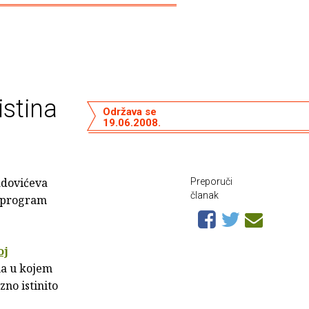
 istina
Održava se
19.06.2008.
adovićeva
Preporuči
članak
ou program
oj
ma u kojem
zno istinito