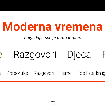
Moderna vremena
Pogledaj... sve je puno knjiga.
e
Razgovori
Djeca
e
Preporuke
Razgovori
Teme
Top lista knji