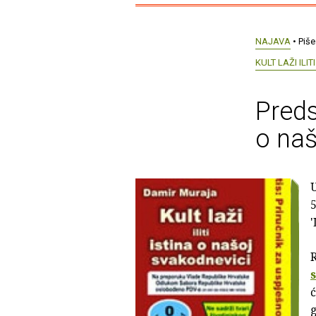
NAJAVA
• Piše
KULT LAŽI ILI
Predst
o naš
U
5
R
ć
g