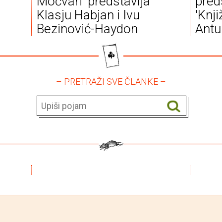
Močvari' predstavlja
pred
Klasju Habjan i Ivu
'Knji
Bezinović-Haydon
Antu
– PRETRAŽI SVE ČLANKE –