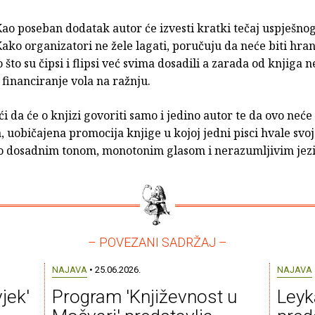
ao poseban dodatak autor će izvesti kratki tečaj uspješnog
ako organizatori ne žele lagati, poručuju da neće biti hrane
o što su čipsi i flipsi već svima dosadili a zarada od knjiga n
financiranje vola na ražnju.
eći da će o knjizi govoriti samo i jedino autor te da ovo neće 
 uobičajena promocija knjige u kojoj jedni pisci hvale svoj
 to dosadnim tonom, monotonim glasom i nerazumljivim jez
– POVEZANI SADRŽAJ –
NAJAVA
• 25.06.2026.
NAJAVA
jek'
Program 'Književnost u
Leyk