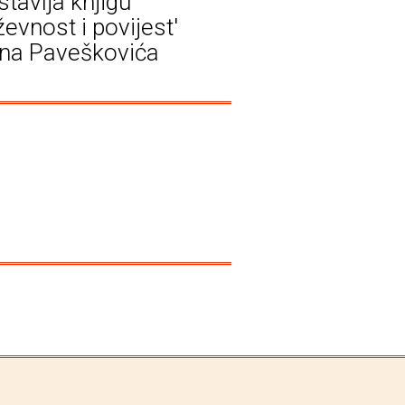
stavlja knjigu
ževnost i povijest'
na Paveškovića