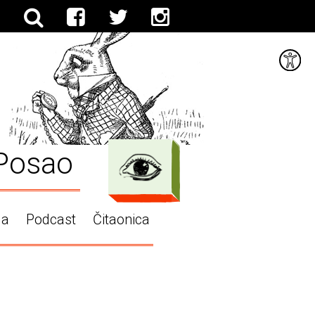
Posao
ga
Podcast
Čitaonica