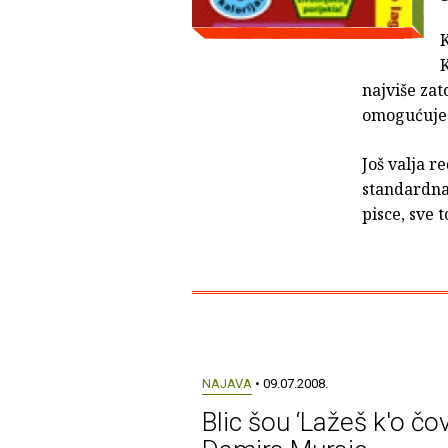
K
K
najviše zat
omogućuje 
Još valja r
standardna,
pisce, sve
NAJAVA
• 09.07.2008.
Blic šou ‘Lažeš k'o čov