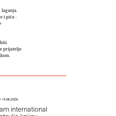
 laganja.
 i pića -
e
biti
e prijatelje
ikom.
• 15.06.2026.
am international