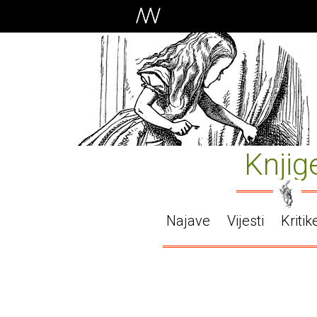
Knjig
Najave
Vijesti
Kritik