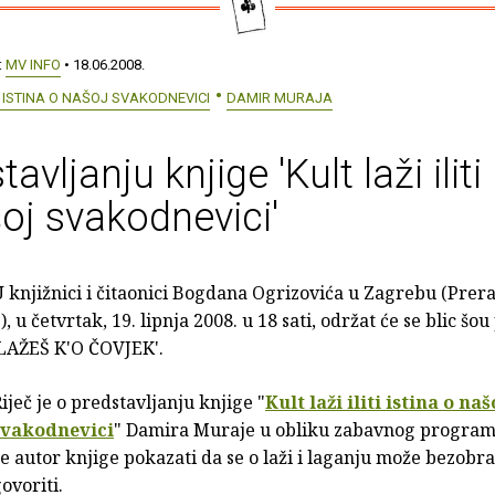
:
MV INFO
• 18.06.2008.
TI ISTINA O NAŠOJ SVAKODNEVICI
DAMIR MURAJA
avljanju knjige 'Kult laži iliti
oj svakodnevici'
 knjižnici i čitaonici Bogdana Ogrizovića u Zagrebu (Prer
), u četvrtak, 19. lipnja 2008. u 18 sati, održat će se blic š
'LAŽEŠ K'O ČOVJEK'.
iječ je o predstavljanju knjige "
Kult laži iliti istina o naš
svakodnevici
" Damira Muraje u obliku zabavnog progra
e autor knjige pokazati da se o laži i laganju može bezobra
ovoriti.