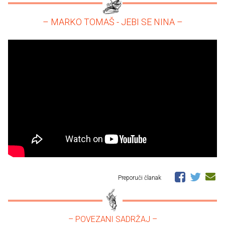
– MARKO TOMAŠ - JEBI SE NINA –
Preporuči članak
– POVEZANI SADRŽAJ –