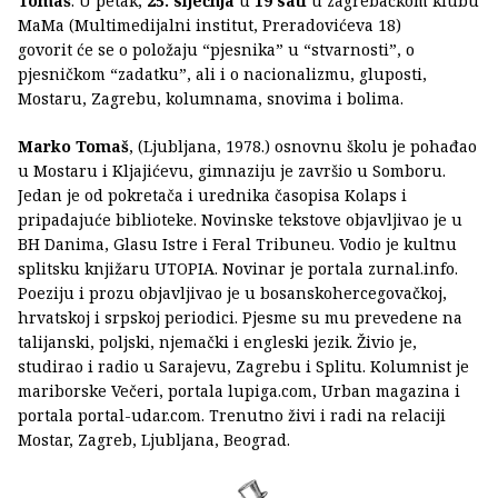
Tomaš
. U petak,
25. siječnja
u
19 sati
u zagrebačkom klubu
MaMa (Multimedijalni institut, Preradovićeva 18)
govorit će se o položaju “pjesnika” u “stvarnosti”, o
pjesničkom “zadatku”, ali i o nacionalizmu, gluposti,
Mostaru, Zagrebu, kolumnama, snovima i bolima.
Marko Tomaš
, (Ljubljana, 1978.) osnovnu školu je pohađao
u Mostaru i Kljajićevu, gimnaziju je završio u Somboru.
Jedan je od pokretača i urednika časopisa Kolaps i
pripadajuće biblioteke. Novinske tekstove objavljivao je u
BH Danima, Glasu Istre i Feral Tribuneu. Vodio je kultnu
splitsku knjižaru UTOPIA. Novinar je portala zurnal.info.
Poeziju i prozu objavljivao je u bosanskohercegovačkoj,
hrvatskoj i srpskoj periodici. Pjesme su mu prevedene na
talijanski, poljski, njemački i engleski jezik. Živio je,
studirao i radio u Sarajevu, Zagrebu i Splitu. Kolumnist je
mariborske Večeri, portala lupiga.com, Urban magazina i
portala portal-udar.com. Trenutno živi i radi na relaciji
Mostar, Zagreb, Ljubljana, Beograd.