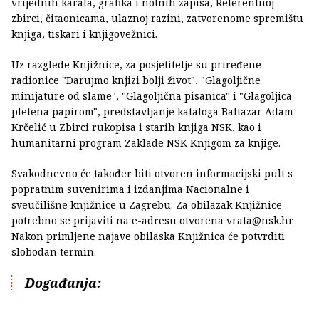
vrijednih karata, grafika i notnih zapisa, Referentnoj
zbirci, čitaonicama, ulaznoj razini, zatvorenome spremištu
knjiga, tiskari i knjigovežnici.
Uz razglede Knjižnice, za posjetitelje su priređene
radionice "Darujmo knjizi bolji život", "Glagoljične
minijature od slame", "Glagoljična pisanica" i "Glagoljica
pletena papirom", predstavljanje kataloga Baltazar Adam
Krčelić u Zbirci rukopisa i starih knjiga NSK, kao i
humanitarni program Zaklade NSK Knjigom za knjige.
Svakodnevno će također biti otvoren informacijski pult s
popratnim suvenirima i izdanjima Nacionalne i
sveučilišne knjižnice u Zagrebu. Za obilazak Knjižnice
potrebno se prijaviti na e-adresu otvorena vrata@nsk.hr.
Nakon primljene najave obilaska Knjižnica će potvrditi
slobodan termin.
Događanja: