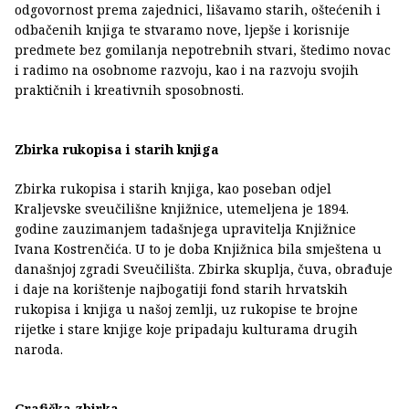
odgovornost prema zajednici, lišavamo starih, oštećenih i
odbačenih knjiga te stvaramo nove, ljepše i korisnije
predmete bez gomilanja nepotrebnih stvari, štedimo novac
i radimo na osobnome razvoju, kao i na razvoju svojih
praktičnih i kreativnih sposobnosti.
Zbirka rukopisa i starih knjiga
Zbirka rukopisa i starih knjiga, kao poseban odjel
Kraljevske sveučilišne knjižnice, utemeljena je 1894.
godine zauzimanjem tadašnjega upravitelja Knjižnice
Ivana Kostrenčića. U to je doba Knjižnica bila smještena u
današnjoj zgradi Sveučilišta. Zbirka skuplja, čuva, obrađuje
i daje na korištenje najbogatiji fond starih hrvatskih
rukopisa i knjiga u našoj zemlji, uz rukopise te brojne
rijetke i stare knjige koje pripadaju kulturama drugih
naroda.
Grafička zbirka