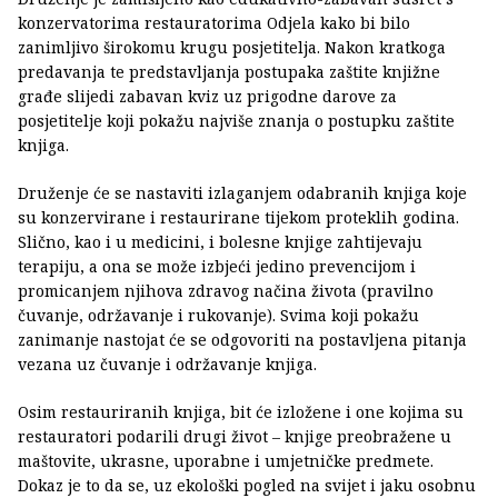
konzervatorima restauratorima Odjela kako bi bilo
zanimljivo širokomu krugu posjetitelja. Nakon kratkoga
predavanja te predstavljanja postupaka zaštite knjižne
građe slijedi zabavan kviz uz prigodne darove za
posjetitelje koji pokažu najviše znanja o postupku zaštite
knjiga.
Druženje će se nastaviti izlaganjem odabranih knjiga koje
su konzervirane i restaurirane tijekom proteklih godina.
Slično, kao i u medicini, i bolesne knjige zahtijevaju
terapiju, a ona se može izbjeći jedino prevencijom i
promicanjem njihova zdravog načina života (pravilno
čuvanje, održavanje i rukovanje). Svima koji pokažu
zanimanje nastojat će se odgovoriti na postavljena pitanja
vezana uz čuvanje i održavanje knjiga.
Osim restauriranih knjiga, bit će izložene i one kojima su
restauratori podarili drugi život – knjige preobražene u
maštovite, ukrasne, uporabne i umjetničke predmete.
Dokaz je to da se, uz ekološki pogled na svijet i jaku osobnu