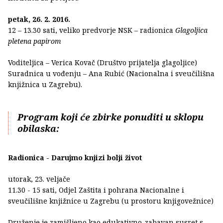
petak, 26. 2. 2016.
12 – 13.30 sati, veliko predvorje NSK – radionica
Glagoljica
pletena papirom
Voditeljica – Verica Kovač (Društvo prijatelja glagoljice)
Suradnica u vođenju – Ana Rubić (Nacionalna i sveučilišna
knjižnica u Zagrebu).
Program koji će zbirke ponuditi u sklopu
obilaska:
Radionica - Darujmo knjizi bolji život
utorak, 23. veljače
11.30 - 15 sati, Odjel Zaštita i pohrana Nacionalne i
sveučilišne knjižnice u Zagrebu (u prostoru knjigovežnice)
Druženje je zamišljeno kao edukativno-zabavan susret s