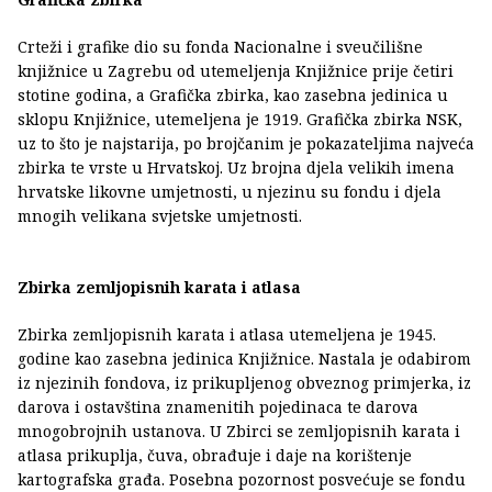
Crteži i grafike dio su fonda Nacionalne i sveučilišne
knjižnice u Zagrebu od utemeljenja Knjižnice prije četiri
stotine godina, a Grafička zbirka, kao zasebna jedinica u
sklopu Knjižnice, utemeljena je 1919. Grafička zbirka NSK,
uz to što je najstarija, po brojčanim je pokazateljima najveća
zbirka te vrste u Hrvatskoj. Uz brojna djela velikih imena
hrvatske likovne umjetnosti, u njezinu su fondu i djela
mnogih velikana svjetske umjetnosti.
Zbirka zemljopisnih karata i atlasa
Zbirka zemljopisnih karata i atlasa utemeljena je 1945.
godine kao zasebna jedinica Knjižnice. Nastala je odabirom
iz njezinih fondova, iz prikupljenog obveznog primjerka, iz
darova i ostavština znamenitih pojedinaca te darova
mnogobrojnih ustanova. U Zbirci se zemljopisnih karata i
atlasa prikuplja, čuva, obrađuje i daje na korištenje
kartografska građa. Posebna pozornost posvećuje se fondu