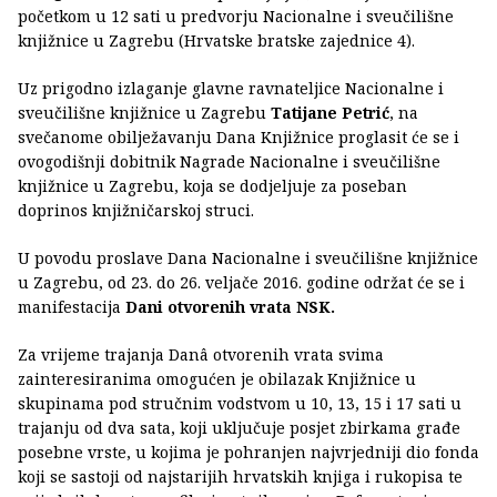
početkom u 12 sati u predvorju Nacionalne i sveučilišne
knjižnice u Zagrebu (Hrvatske bratske zajednice 4).
Uz prigodno izlaganje glavne ravnateljice Nacionalne i
sveučilišne knjižnice u Zagrebu
Tatijane Petrić
, na
svečanome obilježavanju Dana Knjižnice proglasit će se i
ovogodišnji dobitnik Nagrade Nacionalne i sveučilišne
knjižnice u Zagrebu, koja se dodjeljuje za poseban
doprinos knjižničarskoj struci.
U povodu proslave Dana Nacionalne i sveučilišne knjižnice
u Zagrebu, od 23. do 26. veljače 2016. godine održat će se i
manifestacija
Dani otvorenih vrata NSK.
Za vrijeme trajanja Danâ otvorenih vrata svima
zainteresiranima omogućen je obilazak Knjižnice u
skupinama pod stručnim vodstvom u 10, 13, 15 i 17 sati u
trajanju od dva sata, koji uključuje posjet zbirkama građe
posebne vrste, u kojima je pohranjen najvrjedniji dio fonda
koji se sastoji od najstarijih hrvatskih knjiga i rukopisa te