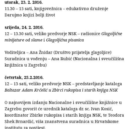
utorak, 23. 2. 2016.
11.30 – 15 sati, knjigovežnica – edukativno druženje
Darujmo knjizi bolji život
srijeda, 24. 2. 2016.
12 – 13.30 sati, veliko predvorje NSK – radionice
Glagoljične
minijature od slame
i
Glagoljična pisanica
Voditeljica – Ana Žnidar (Društvo prijatelja glagoljice)
Suradnica u vođenju – Ana Rubić (Nacionalna i sveučilišna
knjižnica u Zagrebu)
četvrtak, 25.2.2016.
12 – 13 sati, veliko predvorje NSK – predstavljanje kataloga
Baltazar Adam Krčelić u Zbirci rukopisa i starih knjiga NSK
O najnovijem izdanju Nacionalne i sveučilišne knjižnice u
Zagrebu govorit će urednik kataloga dr. sc. Ivan Kosić,
koordinator Zbirke rukopisa i starih knjiga NSK, te Teodora
Shek Brnardić, viša znanstvena suradnica u Hrvatskome
institutu za povijest.