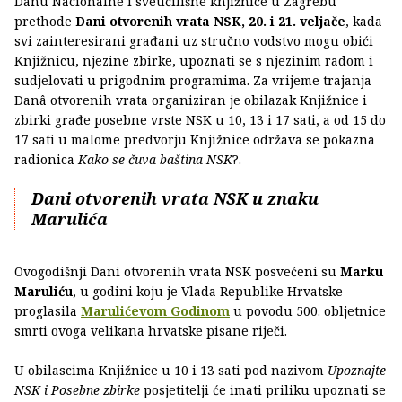
Danu Nacionalne i sveučilišne knjižnice u Zagrebu
prethode
Dani otvorenih vrata NSK, 20. i 21. veljače
, kada
svi zainteresirani građani uz stručno vodstvo mogu obići
Knjižnicu, njezine zbirke, upoznati se s njezinim radom i
sudjelovati u prigodnim programima. Za vrijeme trajanja
Danâ otvorenih vrata organiziran je obilazak Knjižnice i
zbirki građe posebne vrste NSK u 10, 13 i 17 sati, a od 15 do
17 sati u malome predvorju Knjižnice održava se pokazna
radionica
Kako se čuva baština NSK
?.
Dani otvorenih vrata NSK u znaku
Marulića
Ovogodišnji Dani otvorenih vrata NSK posvećeni su
Marku
Maruliću
, u godini koju je Vlada Republike Hrvatske
proglasila
Marulićevom Godinom
u povodu 500. obljetnice
smrti ovoga velikana hrvatske pisane riječi.
U obilascima Knjižnice u 10 i 13 sati pod nazivom
Upoznajte
NSK i Posebne zbirke
posjetitelji će imati priliku upoznati se