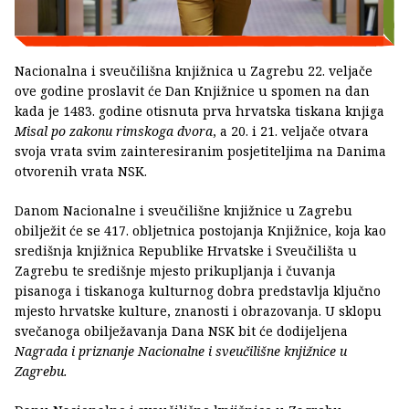
Nacionalna i sveučilišna knjižnica u Zagrebu 22. veljače
ove godine proslavit će Dan Knjižnice u spomen na dan
kada je 1483. godine otisnuta prva hrvatska tiskana knjiga
Misal po zakonu rimskoga dvora
, a 20. i 21. veljače otvara
svoja vrata svim zainteresiranim posjetiteljima na Danima
otvorenih vrata NSK.
Danom Nacionalne i sveučilišne knjižnice u Zagrebu
obilježit će se 417. obljetnica postojanja Knjižnice, koja kao
središnja knjižnica Republike Hrvatske i Sveučilišta u
Zagrebu te središnje mjesto prikupljanja i čuvanja
pisanoga i tiskanoga kulturnog dobra predstavlja ključno
mjesto hrvatske kulture, znanosti i obrazovanja. U sklopu
svečanoga obilježavanja Dana NSK bit će dodijeljena
Nagrada i priznanje Nacionalne i sveučilišne knjižnice u
Zagrebu.