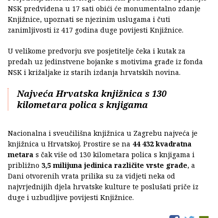
NSK predviđena u 17 sati obići će monumentalno zdanje
Knjižnice, upoznati se njezinim uslugama i čuti
zanimljivosti iz 417 godina duge povijesti Knjižnice.
U velikome predvorju sve posjetitelje čeka i kutak za
predah uz jedinstvene bojanke s motivima građe iz fonda
NSK i križaljake iz starih izdanja hrvatskih novina.
Najveća Hrvatska knjižnica s 130
kilometara polica s knjigama
Nacionalna i sveučilišna knjižnica u Zagrebu najveća je
knjižnica u Hrvatskoj. Prostire se na
44 432 kvadratna
metara
s čak više od 130 kilometara polica s knjigama i
približno
3,5 milijuna jedinica različite vrste građe
, a
Dani otvorenih vrata prilika su za vidjeti neka od
najvrjednijih djela hrvatske kulture te poslušati priče iz
duge i uzbudljive povijesti Knjižnice.