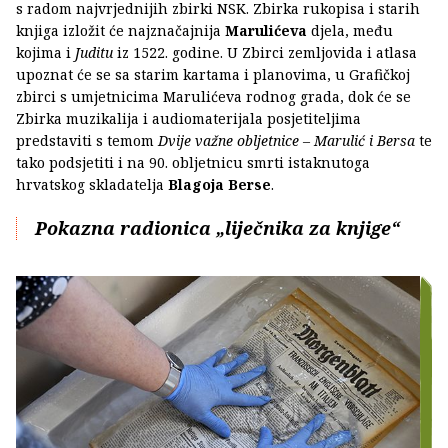
s radom najvrjednijih zbirki NSK. Zbirka rukopisa i starih
knjiga izložit će najznačajnija
Marulićeva
djela, među
kojima i
Juditu
iz 1522. godine. U Zbirci zemljovida i atlasa
upoznat će se sa starim kartama i planovima, u Grafičkoj
zbirci s umjetnicima Marulićeva rodnog grada, dok će se
Zbirka muzikalija i audiomaterijala posjetiteljima
predstaviti s temom
Dvije važne obljetnice – Marulić i Bersa
te
tako podsjetiti i na 90. obljetnicu smrti istaknutoga
hrvatskog skladatelja
Blagoja Berse
.
Pokazna radionica „liječnika za knjige“