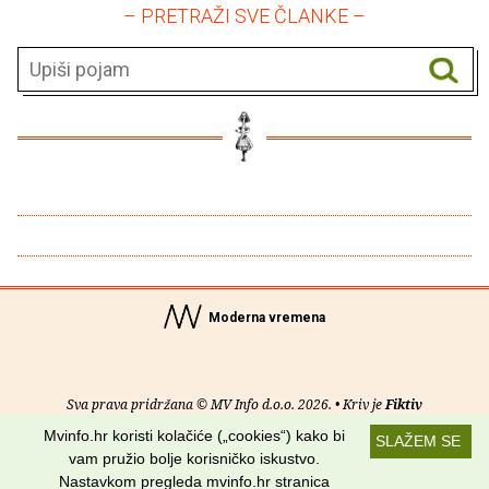
– PRETRAŽI SVE ČLANKE –
Moderna vremena
Sva prava pridržana © MV Info d.o.o. 2026. • Kriv je
Fiktiv
Mvinfo.hr koristi kolačiće („cookies“) kako bi
SLAŽEM SE
O nama
•
Pomoć
•
Uvjeti korištenja
•
RSS kanali
vam pružio bolje korisničko iskustvo.
Nastavkom pregleda mvinfo.hr stranica
Potraži nas na: