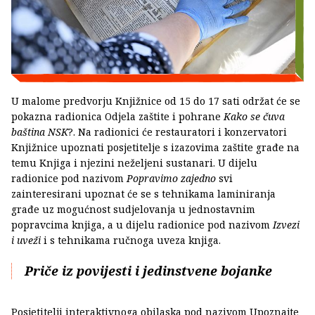
U malome predvorju Knjižnice od 15 do 17 sati održat će se
pokazna radionica Odjela zaštite i pohrane
Kako se čuva
baština NSK
?. Na radionici će restauratori i konzervatori
Knjižnice upoznati posjetitelje s izazovima zaštite građe na
temu Knjiga i njezini neželjeni sustanari. U dijelu
radionice pod nazivom
Popravimo zajedno
svi
zainteresirani upoznat će se s tehnikama laminiranja
građe uz mogućnost sudjelovanja u jednostavnim
popravcima knjiga, a u dijelu radionice pod nazivom
Izvezi
i uveži
i s tehnikama ručnoga uveza knjiga.
Priče iz povijesti i jedinstvene bojanke
Posjetitelji interaktivnoga obilaska pod nazivom Upoznajte