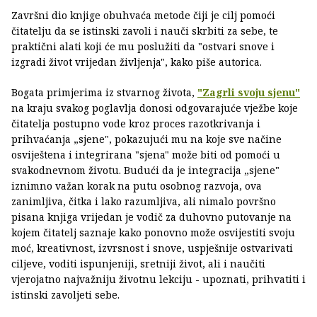
Završni dio knjige obuhvaća metode čiji je cilj pomoći
čitatelju da se istinski zavoli i nauči skrbiti za sebe, te
praktični alati koji će mu poslužiti da "ostvari snove i
izgradi život vrijedan življenja", kako piše autorica.
Bogata primjerima iz stvarnog života,
"Zagrli svoju sjenu"
na kraju svakog poglavlja donosi odgovarajuće vježbe koje
čitatelja postupno vode kroz proces razotkrivanja i
prihvaćanja „sjene", pokazujući mu na koje sve načine
osviještena i integrirana "sjena" može biti od pomoći u
svakodnevnom životu. Budući da je integracija „sjene"
iznimno važan korak na putu osobnog razvoja, ova
zanimljiva, čitka i lako razumljiva, ali nimalo površno
pisana knjiga vrijedan je vodič za duhovno putovanje na
kojem čitatelj saznaje kako ponovno može osvijestiti svoju
moć, kreativnost, izvrsnost i snove, uspješnije ostvarivati
ciljeve, voditi ispunjeniji, sretniji život, ali i naučiti
vjerojatno najvažniju životnu lekciju - upoznati, prihvatiti i
istinski zavoljeti sebe.