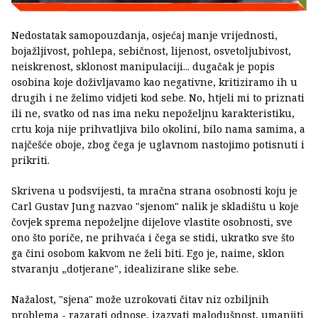
Nedostatak samopouzdanja, osjećaj manje vrijednosti,
bojažljivost, pohlepa, sebičnost, lijenost, osvetoljubivost,
neiskrenost, sklonost manipulaciji... dugačak je popis
osobina koje doživljavamo kao negativne, kritiziramo ih u
drugih i ne želimo vidjeti kod sebe. No, htjeli mi to priznati
ili ne, svatko od nas ima neku nepoželjnu karakteristiku,
crtu koja nije prihvatljiva bilo okolini, bilo nama samima, a
najčešće oboje, zbog čega je uglavnom nastojimo potisnuti i
prikriti.
Skrivena u podsvijesti, ta mračna strana osobnosti koju je
Carl Gustav Jung nazvao "sjenom" nalik je skladištu u koje
čovjek sprema nepoželjne dijelove vlastite osobnosti, sve
ono što poriče, ne prihvaća i čega se stidi, ukratko sve što
ga čini osobom kakvom ne želi biti. Ego je, naime, sklon
stvaranju „dotjerane", idealizirane slike sebe.
Nažalost, "sjena" može uzrokovati čitav niz ozbiljnih
problema - razarati odnose, izazvati malodušnost, umanjiti