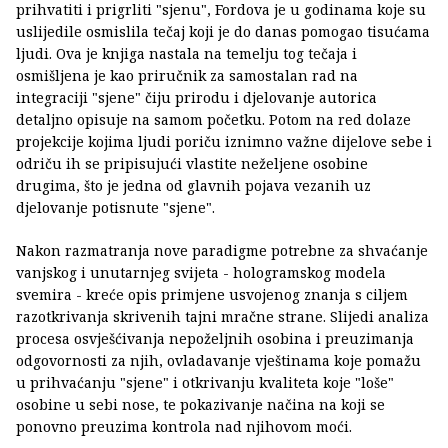
prihvatiti i prigrliti "sjenu", Fordova je u godinama koje su
uslijedile osmislila tečaj koji je do danas pomogao tisućama
ljudi. Ova je knjiga nastala na temelju tog tečaja i
osmišljena je kao priručnik za samostalan rad na
integraciji "sjene" čiju prirodu i djelovanje autorica
detaljno opisuje na samom početku. Potom na red dolaze
projekcije kojima ljudi poriču iznimno važne dijelove sebe i
odriču ih se pripisujući vlastite neželjene osobine
drugima, što je jedna od glavnih pojava vezanih uz
djelovanje potisnute "sjene".
Nakon razmatranja nove paradigme potrebne za shvaćanje
vanjskog i unutarnjeg svijeta - hologramskog modela
svemira - kreće opis primjene usvojenog znanja s ciljem
razotkrivanja skrivenih tajni mračne strane. Slijedi analiza
procesa osvješćivanja nepoželjnih osobina i preuzimanja
odgovornosti za njih, ovladavanje vještinama koje pomažu
u prihvaćanju "sjene" i otkrivanju kvaliteta koje "loše"
osobine u sebi nose, te pokazivanje načina na koji se
ponovno preuzima kontrola nad njihovom moći.