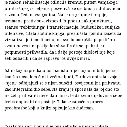
je nakon rehabilitacije odlučila krenuti putem vanjskog i
unutrašnjeg iscjeljenja posvetivši se osobnom i duhovnom
razvoju. Jedanaest godina išla je na grupne terapije,
tretmane protiv su-ovisnosti, hipnozu i akupunkturu,
seanse "rebirthinga" i transformacije, budističke i sufijske
intenzive, čitala stotine knjiga, preslušala gomilu kaseta za
vizualizaciju i meditaciju, na sve to potrošila popriličnu
svotu novca i naposljetku shvatila da se ipak nije u
potpunosti prihvatila, da i dalje postoje dijelovi nje koje
želi odbaciti i da se zapravo još uvijek mrzi.
Istinskog napretka u tom smislu nije moglo ni biti, jer se,
kao što uostalom čini i većina ljudi, Fordova opirala svojoj
"sjeni" odbijajući se s njom suočiti, osvijestiti je i prihvatiti
kao integralni dio sebe. Na kraju je spoznala da joj ono što
ne želi prihvatiti neće dati mira, te da svim dijelovima sebe
treba dopustiti da postoje. Tako je započela proces
preobrazbe koji u knjizi opisuje kao čudesan.
"Sastavila sam popis dijelova sebe koje nisam voljela. I