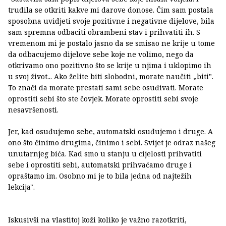
trudila se otkriti kakve mi darove donose. Čim sam postala
sposobna uvidjeti svoje pozitivne i negativne dijelove, bila
sam spremna odbaciti obrambeni stav i prihvatiti ih. S
vremenom mi je postalo jasno da se smisao ne krije u tome
da odbacujemo dijelove sebe koje ne volimo, nego da
otkrivamo ono pozitivno što se krije u njima i uklopimo ih
u svoj život... Ako želite biti slobodni, morate naučiti „biti".
To znači da morate prestati sami sebe osuđivati. Morate
oprostiti sebi što ste čovjek. Morate oprostiti sebi svoje
nesavršenosti.
Jer, kad osuđujemo sebe, automatski osuđujemo i druge. A
ono što činimo drugima, činimo i sebi. Svijet je odraz našeg
unutarnjeg bića. Kad smo u stanju u cijelosti prihvatiti
sebe i oprostiti sebi, automatski prihvaćamo druge i
opraštamo im. Osobno mi je to bila jedna od najtežih
lekcija".
Iskusivši na vlastitoj koži koliko je važno razotkriti,