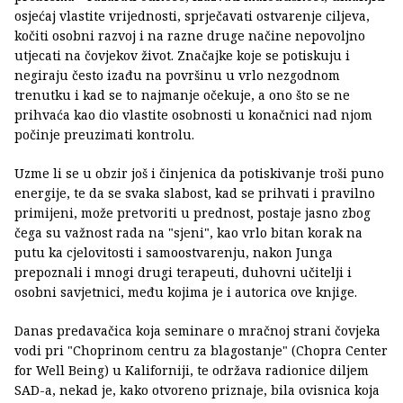
osjećaj vlastite vrijednosti, sprječavati ostvarenje ciljeva,
kočiti osobni razvoj i na razne druge načine nepovoljno
utjecati na čovjekov život. Značajke koje se potiskuju i
negiraju često izađu na površinu u vrlo nezgodnom
trenutku i kad se to najmanje očekuje, a ono što se ne
prihvaća kao dio vlastite osobnosti u konačnici nad njom
počinje preuzimati kontrolu.
Uzme li se u obzir još i činjenica da potiskivanje troši puno
energije, te da se svaka slabost, kad se prihvati i pravilno
primijeni, može pretvoriti u prednost, postaje jasno zbog
čega su važnost rada na "sjeni", kao vrlo bitan korak na
putu ka cjelovitosti i samoostvarenju, nakon Junga
prepoznali i mnogi drugi terapeuti, duhovni učitelji i
osobni savjetnici, među kojima je i autorica ove knjige.
Danas predavačica koja seminare o mračnoj strani čovjeka
vodi pri "Choprinom centru za blagostanje" (Chopra Center
for Well Being) u Kaliforniji, te održava radionice diljem
SAD-a, nekad je, kako otvoreno priznaje, bila ovisnica koja