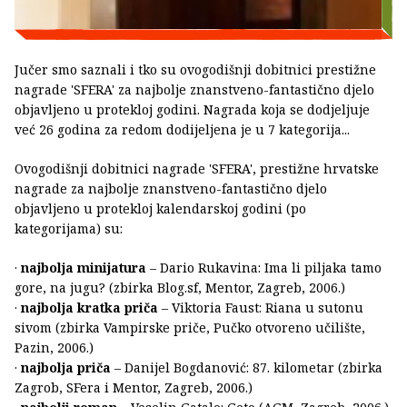
Jučer smo saznali i tko su ovogodišnji dobitnici prestižne
nagrade 'SFERA' za najbolje znanstveno-fantastično djelo
objavljeno u protekloj godini. Nagrada koja se dodjeljuje
već 26 godina za redom dodijeljena je u 7 kategorija...
Ovogodišnji dobitnici nagrade 'SFERA', prestižne hrvatske
nagrade za najbolje znanstveno-fantastično djelo
objavljeno u protekloj kalendarskoj godini (po
kategorijama) su:
·
najbolja minijatura
– Dario Rukavina: Ima li piljaka tamo
gore, na jugu? (zbirka Blog.sf, Mentor, Zagreb, 2006.)
·
najbolja kratka priča
– Viktoria Faust: Riana u sutonu
sivom (zbirka Vampirske priče, Pučko otvoreno učilište,
Pazin, 2006.)
·
najbolja priča
– Danijel Bogdanović: 87. kilometar (zbirka
Zagrob, SFera i Mentor, Zagreb, 2006.)