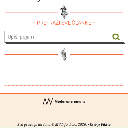
– PRETRAŽI SVE ČLANKE –
Moderna vremena
Sva prava pridržana © MV Info d.o.o. 2026. • Kriv je
Fiktiv