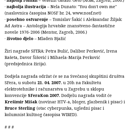
·
najbolji roman
– Veselin Gatalo: Geto (AGM, Zagreb, 2006.)
·
najbolja ilustracija
– Nela Dunato: "You don't own me"
(naslovnica časopisa NOSF br. 24, www.nosf.net)
·
posebno ostvarenje
– Tomislav Šakić i Aleksandar Žiljak:
Ad Astra – Antologija hrvatske znanstveno-fantastične
novele 1976-2006 (Mentor, Zagreb, 2006.)
·
životno djelo
– Mladen Bjažić
Žiri nagrade SFERA: Petra Bulić, Dalibor Perković, Irena
Rašeta, Davor Šišović i Mihaela-Marija Perković
(predsjednica žirija).
Dodjela nagrada održat će se na Svečanoj skupštini društva
SFera, u subotu
21. 04. 2007.
u 20h na Fakultetu
elektrotehnike i računarstva u Zagrebu u sklopu
konvencije
SFeraKon 2007.
Dodjelu nagrada vodit će
Krešimir Mišak
(novinar HTV-a, bloger, glazbenik i pisac) i
Bruce Sterling
(otac cyberpunka, ugledni pisac i
kolumnist kultnog časopisa WIRED).
# # #