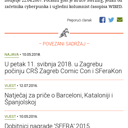
nedjelje 22.04.2007. Počasni gost je Bruce Sterling, jedan od
začetnika cyberpunka i ugledni kolumnist časopisa WIRED.
Preporuči članak
– POVEZANI SADRŽAJ –
NAJAVA
• 10.05.2018.
U petak 11. svibnja 2018. u Zagrebu
počinju CRŠ Zagreb Comic Con i SFeraKon
VIJEST
• 12.07.2016.
Natječaj za priče o Barceloni, Kataloniji i
Španjolskoj
VIJEST
• 10.05.2016.
Dobitnici nagrade 'SFERA' 2015.