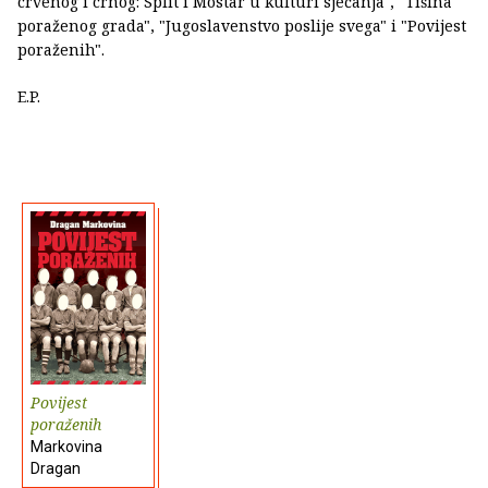
crvenog i crnog: Split i Mostar u kulturi sjećanja", "Tišina
poraženog grada", "Jugoslavenstvo poslije svega" i "Povijest
poraženih".
E.P.
Povijest
poraženih
Markovina
Dragan