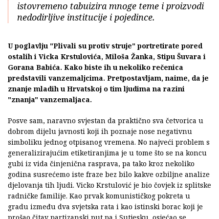
istovremeno tabuizira mnoge teme i proizvodi
nedodirljive institucije i pojedince.
U poglavlju "Plivali su protiv struje" portretirate pored
ostalih i Vicka Krstulovića, Miloša Žanka, Stipu Šuvara i
Gorana Babića. Kako biste ih u nekoliko rečenica
predstavili vanzemaljcima. Pretpostavljam, naime, da je
znanje mladih u Hrvatskoj o tim ljudima na razini
"znanja" vanzemaljaca.
Posve sam, naravno svjestan da praktično sva četvorica u
dobrom dijelu javnosti koji ih poznaje nose negativnu
simboliku jednog otpisanog vremena. No najveći problem s
generalizirajućim etiketiranjima je u tome što se na koncu
gubi iz vida činjenična rasprava, pa tako kroz nekoliko
godina susrećemo iste fraze bez bilo kakve ozbiljne analize
djelovanja tih ljudi. Vicko Krstulović je bio čovjek iz splitske
radničke familije. Kao prvak komunističkog pokreta u
gradu između dva svjetska rata i kao istinski borac koji je
prošao čitav partizanski put pa i Sutjesku, osjećao se