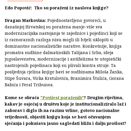
Edo Popović: Tko su poraženi iz naslova knjige?
Dragan Markovina:
Pojednostavljeno govoreći, u
današnjoj Hrvatskoj su poražena manje-više sva
modernizacijska nastojanja te zajednice i pojedinci koji se
iz raznoraznih razloga nisu mogli ili htjeli uklopiti u
dominantne nacionalističke narative. Konkretnije, knjiga
promatra sudbine dalmatinskih Talijana i Srba, ideja
jugoslavenstva, modernizacije i antifašizma te utopistički
nastrojenih pojedinaca koji su plivali kontra struje. Ta
posljednja cjelina knjige bavi se sudbinama Miloša Žanka,
Stipe Šuvara, Vicka Krstulovića, Branimira Štulića, Gorana
Babića i Feral Tribunea.
Kome se obraća
"Povijest poraženih"
? Drugim riječima,
kakav je osjećaj u društvu koje je institucionaliziralo laž i
zaborav i diglo ih na razinu vrline, gotovo nacionalne
vrijednosti, objaviti knjigu koja se bavi očuvanjem
sjećanja i pokušava jasno sagledati bližu i dalju prošlost?