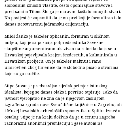
slobodnim iznositi vlastite, često oponirajuće stavove i
pred samim Titom. Što ga je naravno koštalo mnogih stvari.
No povijest će zapamtiti da je on prvi koji je formulirao i do
danas neostvarenu jadransku orijentaciju.
Miloš Žanko je također Splićanin, formiran u sličnom
miljeu, koji je sa pozicija potpredsjednika Savezne
skupštine argumentirano ukazivao na retoriku koja se u
Hrvatskoj pojavljivala krajem šezdesetih, a kulminirala u
Hrvatskom proljeću. On je također maknut i rano
umirovljen zbog finjenice da je slobodno pisao o stvarima
koje su ga mučile.
Stipe Šuvar je predstavljao rijedak primjer istinskog
idealista, kojeg se danas olako i površno otpisuje. Tako da
javnost vjerojatno ne zna da je njegovom zaslugom
izgrađena zgrada nove Sveučilišne knjižnice u Zagrebu, ali
i Muzej hrvatskih arheoloških spomenika u Splitu. Između
ostalog. Stipe je na kraju doživio da ga u centru Zagreba
raznorazni anonimci premlaćuju i gaze autom na