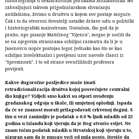
historiografija u deklarativnim porukama antifašistička. No
zahvaljujući takvom prigodničarskom shvaćanju
antifašizma, živimo u društvu u kojem sve postaje moguće.
Čak i to da otvoreni štovatelji ustaške države uđu u politički
i historiografski mainstream. Uostalom, tko god da je
pratio, npr. pisanje Matičinog "Vijenca", mogao je uočiti da
se na njegovim stranicama ozbiljno razmatra da li je u
Jasenovcu uopće postojao logor. Jednako kao što se kao
ozbiljan intelektualni i povijesni uzor navode članci iz
"Spremnosti". I to od strane sveučilišnih profesora
povijesti.
Kakve dugoročne posljedice može imati
retradicionalizacija društva kojoj posvećujete centralni
dio knjige? Vidjeli smo kakvi su otpori uvođenju
građanskog odgoja u škole, ili umjetnoj oplodnji. Ispada
da će se znanost morati prilagođavati crkvenoj dogmi. S
tim u vezi zanimljiv je podatak o 0.0 % ljudi mlađih od 25
godina u Islandu koji vjeruju da je Bog stvorio svijet. Ne
znam točan podatak mladih u Hrvatskoj koji vjeruju u to,
siguran sam da je mnogo veći od nula posto, štoviše da