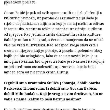
pješačkom prelazu.
Goran Babić je pak od svih spomenutih najozloglašeniji u
kulturnoj javnosti, uz parolašku argumentaciju kako je
riječ o dogmatskom staljinistu koji je na taj način uređivao
časopis Oko. Međutim teško je pronaći tragičniju sudbinu
od njegove. Kao jedini istinski disident hrvatske kulture,
Babić je otišao u Beograd, s čvrstom namjerom da se nikad
više ne vrati u Hrvatsku. Kad se ispod svega stavi crta i
uzmu se njegove knjige poezije, a posebno polemike zbog
kojih je i bio ozloglašen, lako će se ustanoviti kako je u
mnogim stvarima bio u pravu i kako je stvarnost na koju je
on još sredinom osamdesetih upozoravao, ispala čak i
mnogo gora od njegovih crnih slutnji.
Izgubili smo Branimira Štulića Johnnyja, dobili Marka
Perkovića Thompsona. Izgubili smo Gorana Babića,
dobili Milu Budaka. Koji je vrag s ovim društvom, što ne
valja s nama, kakvu to lošu karmu nosimo?
Najveći problem ovog društva je u tome što je izrazito