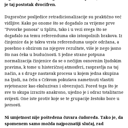
je taj postotak dvocifren.
Dugoročne posljedice retradicionalizacije su praktično već
vidljive. Kako po onome što se događalo za vrijeme prve
"Povorke ponosa" u Splitu, tako i u vezi svega što se
događalo na temu referenduma oko istospolnih brakova. Iz
činjenice da je takva vrsta referenduma uopće održana, a
posebno s obzirom na njegove rezultate, više je nego jasno
što nas čeka u budućnosti. S jedne strane potpuna
normalizacija činjenice da se o nečijim osnovnim ljudskim
pravima, k tome u histeričnoj atmosferi, raspravlja na taj
način, a s druge nastavak procesa u kojem jedna skupina
na ljudi, na čelu s Crkvom pokušava nametnuti vlastiti
svjetonazor kao eksluzivan i obvezujući. Pored toga što je
sve to skupa izrazito anakrono, ujedno je i odraz totalitarne
svijesti. One iste protiv koje se te grupacije žestoko bore u
javnosti.
Ni umjetnost nije pošteđena čuvara ćudoređa. Tako je, da
spomenem samo možda najpoznatiji slučaj, rad