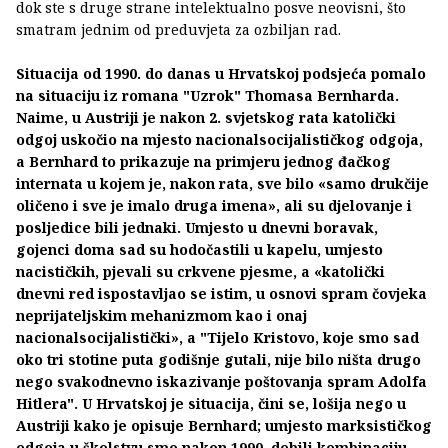
dok ste s druge strane intelektualno posve neovisni, što
smatram jednim od preduvjeta za ozbiljan rad.
Situacija od 1990. do danas u Hrvatskoj podsjeća pomalo
na situaciju iz romana "Uzrok" Thomasa Bernharda.
Naime, u Austriji je nakon 2. svjetskog rata katolički
odgoj uskočio na mjesto nacionalsocijalističkog odgoja,
a Bernhard to prikazuje na primjeru jednog đačkog
internata u kojem je, nakon rata, sve bilo «samo drukčije
oličeno i sve je imalo druga imena», ali su djelovanje i
posljedice bili jednaki. Umjesto u dnevni boravak,
gojenci doma sad su hodočastili u kapelu, umjesto
nacističkih, pjevali su crkvene pjesme, a «katolički
dnevni red ispostavljao se istim, u osnovi spram čovjeka
neprijateljskim mehanizmom kao i onaj
nacionalsocijalistički», a "Tijelo Kristovo, koje smo sad
oko tri stotine puta godišnje gutali, nije bilo ništa drugo
nego svakodnevno iskazivanje poštovanja spram Adolfa
Hitlera". U Hrvatskoj je situacija, čini se, lošija nego u
Austriji kako je opisuje Bernhard; umjesto marksističkog
odgoja u školstvu smo nakon 1990. dobili kombinaciju