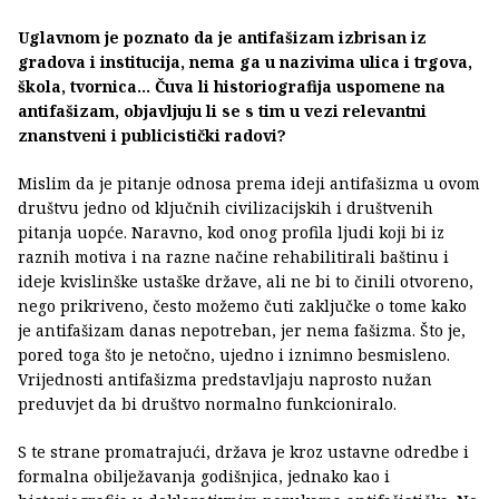
Uglavnom je poznato da je antifašizam izbrisan iz
gradova i institucija, nema ga u nazivima ulica i trgova,
škola, tvornica... Čuva li historiografija uspomene na
antifašizam, objavljuju li se s tim u vezi relevantni
znanstveni i publicistički radovi?
Mislim da je pitanje odnosa prema ideji antifašizma u ovom
društvu jedno od ključnih civilizacijskih i društvenih
pitanja uopće. Naravno, kod onog profila ljudi koji bi iz
raznih motiva i na razne načine rehabilitirali baštinu i
ideje kvislinške ustaške države, ali ne bi to činili otvoreno,
nego prikriveno, često možemo čuti zaključke o tome kako
je antifašizam danas nepotreban, jer nema fašizma. Što je,
pored toga što je netočno, ujedno i iznimno besmisleno.
Vrijednosti antifašizma predstavljaju naprosto nužan
preduvjet da bi društvo normalno funkcioniralo.
S te strane promatrajući, država je kroz ustavne odredbe i
formalna obilježavanja godišnjica, jednako kao i