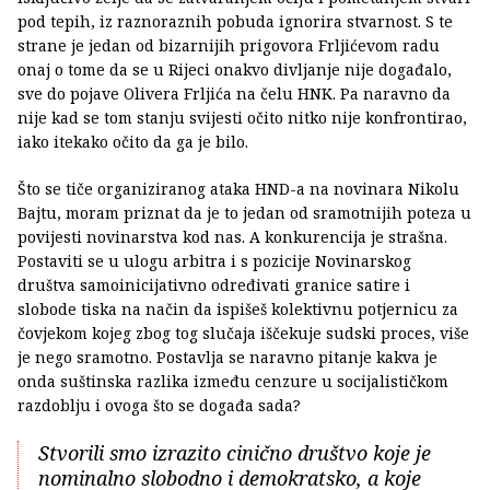
pod tepih, iz raznoraznih pobuda ignorira stvarnost. S te
strane je jedan od bizarnijih prigovora Frljićevom radu
onaj o tome da se u Rijeci onakvo divljanje nije događalo,
sve do pojave Olivera Frljića na čelu HNK. Pa naravno da
nije kad se tom stanju svijesti očito nitko nije konfrontirao,
iako itekako očito da ga je bilo.
Što se tiče organiziranog ataka HND-a na novinara Nikolu
Bajtu, moram priznat da je to jedan od sramotnijih poteza u
povijesti novinarstva kod nas. A konkurencija je strašna.
Postaviti se u ulogu arbitra i s pozicije Novinarskog
društva samoinicijativno određivati granice satire i
slobode tiska na način da ispišeš kolektivnu potjernicu za
čovjekom kojeg zbog tog slučaja iščekuje sudski proces, više
je nego sramotno. Postavlja se naravno pitanje kakva je
onda suštinska razlika između cenzure u socijalističkom
razdoblju i ovoga što se događa sada?
Stvorili smo izrazito cinično društvo koje je
nominalno slobodno i demokratsko, a koje