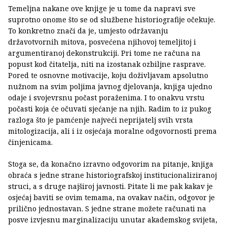
Temeljna nakane ove knjige je u tome da napravi sve
suprotno onome što se od službene historiografije očekuje.
To konkretno znači da je, umjesto održavanju
državotvornih mitova, posvećena njihovoj temeljitoj i
argumentiranoj dekonstrukciji. Pri tome ne računa na
popust kod čitatelja, niti na izostanak ozbiljne rasprave.
Pored te osnovne motivacije, koju doživljavam apsolutno
nužnom na svim poljima javnog djelovanja, knjiga ujedno
odaje i svojevrsnu počast poraženima. I to onakvu vrstu
počasti koja će očuvati sjećanje na njih. Radim to iz pukog
razloga što je pamćenje najveći neprijatelj svih vrsta
mitologizacija, ali i iz osjećaja moralne odgovornosti prema
činjenicama.
Stoga se, da konačno izravno odgovorim na pitanje, knjiga
obraća s jedne strane historiografskoj institucionaliziranoj
struci, a s druge najširoj javnosti. Pitate li me pak kakav je
osjećaj baviti se ovim temama, na ovakav način, odgovor je
prilično jednostavan. S jedne strane možete računati na
posve izvjesnu marginalizaciju unutar akademskog svijeta,