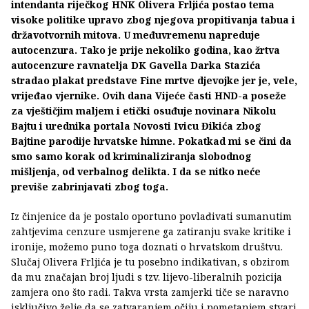
intendanta riječkog HNK Olivera Frljića postao tema
visoke politike upravo zbog njegova propitivanja tabua i
državotvornih mitova. U međuvremenu napreduje
autocenzura. Tako je prije nekoliko godina, kao žrtva
autocenzure ravnatelja DK Gavella Darka Stazića
stradao plakat predstave Fine mrtve djevojke jer je, vele,
vrijeđao vjernike. Ovih dana Vijeće časti HND-a poseže
za vještičjim maljem i etički osuđuje novinara Nikolu
Bajtu i urednika portala Novosti Ivicu Đikića zbog
Bajtine parodije hrvatske himne. Pokatkad mi se čini da
smo samo korak od kriminaliziranja slobodnog
mišljenja, od verbalnog delikta. I da se nitko neće
previše zabrinjavati zbog toga.
Iz činjenice da je postalo oportuno povlađivati sumanutim
zahtjevima cenzure usmjerene ga zatiranju svake kritike i
ironije, možemo puno toga doznati o hrvatskom društvu.
Slučaj Olivera Frljića je tu posebno indikativan, s obzirom
da mu značajan broj ljudi s tzv. lijevo-liberalnih pozicija
zamjera ono što radi. Takva vrsta zamjerki tiče se naravno
isključivo želje da se zatvaranjem očiju i pometanjem stvari