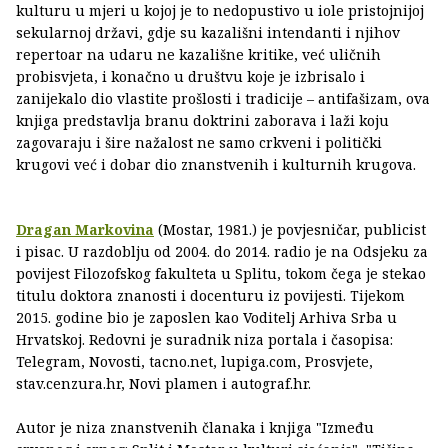
kulturu u mjeri u kojoj je to nedopustivo u iole pristojnijoj
sekularnoj državi, gdje su kazališni intendanti i njihov
repertoar na udaru ne kazališne kritike, već uličnih
probisvjeta, i konačno u društvu koje je izbrisalo i
zanijekalo dio vlastite prošlosti i tradicije – antifašizam, ova
knjiga predstavlja branu doktrini zaborava i laži koju
zagovaraju i šire nažalost ne samo crkveni i politički
krugovi već i dobar dio znanstvenih i kulturnih krugova.
Dragan Markovina
(Mostar, 1981.) je povjesničar, publicist
i pisac. U razdoblju od 2004. do 2014. radio je na Odsjeku za
povijest Filozofskog fakulteta u Splitu, tokom čega je stekao
titulu doktora znanosti i docenturu iz povijesti. Tijekom
2015. godine bio je zaposlen kao Voditelj Arhiva Srba u
Hrvatskoj. Redovni je suradnik niza portala i časopisa:
Telegram, Novosti, tacno.net, lupiga.com, Prosvjete,
stav.cenzura.hr, Novi plamen i autograf.hr.
Autor je niza znanstvenih članaka i knjiga "Između