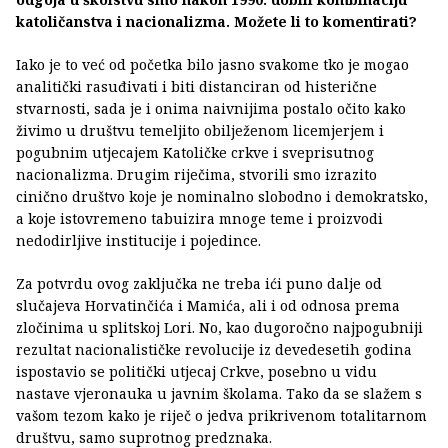
katoličanstva i nacionalizma. Možete li to komentirati?
Iako je to već od početka bilo jasno svakome tko je mogao
analitički rasuđivati i biti distanciran od histerične
stvarnosti, sada je i onima naivnijima postalo očito kako
živimo u društvu temeljito obilježenom licemjerjem i
pogubnim utjecajem Katoličke crkve i sveprisutnog
nacionalizma. Drugim riječima, stvorili smo izrazito
cinično društvo koje je nominalno slobodno i demokratsko,
a koje istovremeno tabuizira mnoge teme i proizvodi
nedodirljive institucije i pojedince.
Za potvrdu ovog zaključka ne treba ići puno dalje od
slučajeva Horvatinčića i Mamića, ali i od odnosa prema
zločinima u splitskoj Lori. No, kao dugoročno najpogubniji
rezultat nacionalističke revolucije iz devedesetih godina
ispostavio se politički utjecaj Crkve, posebno u vidu
nastave vjeronauka u javnim školama. Tako da se slažem s
vašom tezom kako je riječ o jedva prikrivenom totalitarnom
društvu, samo suprotnog predznaka.