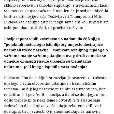
sklono zaboravu i samoobmanjivanju, a u konačnici i kiču.
Što nas sve skupa vraća na činjenicu da je ovdje pobijedila
kultura mitologije i kiča. Doživljavati Thompsona i Milu
Budaka kao ozbiljne autore mogu samo oni koji nikad ništa
ozbiljno nisu, ni slušali, ni pročitali u životu.
Povijest poraženih završavate s nadom da će knjiga
"potaknuti historiografski dijalog umjesto docirajuće
nacionalističke naracije". Manjkom ozbiljnog dijaloga o
važnim i manje važnim pitanjima ovog društva može se
donekle objasniti rasulo u kojem se trenutačno
nalazimo. Je li knjiga ispunila Vaša nadanja?
Doista mislim da je ključ za razvijanje otvorenog društva u
dijalogu o svim otvorenim pitanjima i traumatičnim
temama. Taj dijalog naravno mira biti argumentiran, bez
etiketiranja i povišenih emocija, a da bi se do njega uopće
došlo trebalo bi te neke teme i otvoriti. S te strane sam
zadovoljan da je knjiga izašla i da je relativno vidljiva i
dostupna široj javnosti. O njenom sadržaju će naravno