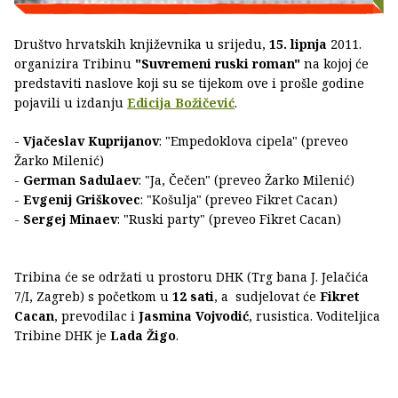
Društvo hrvatskih književnika u srijedu,
15. lipnja
2011.
organizira Tribinu
"Suvremeni ruski roman"
na kojoj će
predstaviti naslove koji su se tijekom ove i prošle godine
pojavili u izdanju
Edicija Božičević
.
-
Vjačeslav Kuprijanov
: "Empedoklova cipela" (preveo
Žarko Milenić)
-
German Sadulaev
: "Ja, Čečen" (preveo Žarko Milenić)
-
Evgenij Griškovec
: "Košulja" (preveo Fikret Cacan)
-
Sergej Minaev
: "Ruski party" (preveo Fikret Cacan)
Tribina će se održati u prostoru DHK (Trg bana J. Jelačića
7/I, Zagreb) s početkom u
12 sati
, a sudjelovat će
Fikret
Cacan
, prevodilac i
Jasmina Vojvodić
, rusistica. Voditeljica
Tribine DHK je
Lada Žigo
.