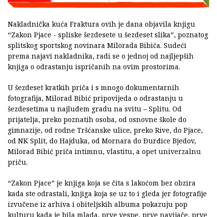
Nakladnička kuća Fraktura ovih je dana objavila knjigu
“Zakon Pjace - spliske šezdesete u šezdeset slika”, poznatog
splitskog sportskog novinara Milorada Bibića. Sudeći
prema najavi nakladnika, radi se o jednoj od najljepših
knjiga o odrastanju ispričanih na ovim prostorima.
U šezdeset kratkih priča i s mnogo dokumentarnih
fotografija, Milorad Bibić pripovijeda o odrastanju u
šezdesetima u najluđem gradu na svitu – Splitu. Od
prijatelja, preko poznatih osoba, od osnovne škole do
gimnazije, od rodne Tršćanske ulice, preko Rive, do Pjace,
od NK Split, do Hajduka, od Mornara do Ðurđice Bjedov,
Milorad Bibić priča intimnu, vlastitu, a opet univerzalnu
priču.
“Zakon Pjace” je knjiga koja se čita s lakoćom bez obzira
kada ste odrastali, knjiga koja se uz to i gleda jer fotografije
izvučene iz arhiva i obiteljskih albuma pokazuju pop
kulturu kada je bila mlada, prve vespe, prve navijače, prve