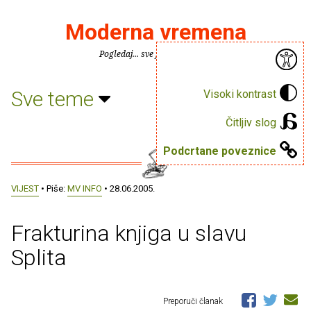
Moderna vremena
Pogledaj... sve je puno knjiga.
Sve teme
Visoki kontrast
Čitljiv slog
Podcrtane poveznice
VIJEST
• Piše:
MV INFO
• 28.06.2005.
Frakturina knjiga u slavu
Splita
Preporuči članak