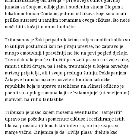
kriminalističkog okruženja – prije svega odnos glavnog
junaka sa Sonjom, odbjeglim i otuđenim sinom Olegom i
lokalnom ludom Cimbom, jednim od likova koje smo imali
prilike susresti u ranijim romanima ovoga ciklusa, što neće
moći biti slučaj i u onim budućim.
Tribusonov je Žaki pripadnik krimi miljea onoliko koliko su
to šutljivi poslušnici koji ne pitaju previše, no zapravo je
mnogo emotivniji i pravičniji no što na prvi pogled djeluje.
Trenutak u kojem će odlučiti preuzeti pravdu u svoje ruke,
raniti i ubiti druge, pa i sebe, trenutak je u kojem osvećuje
mrtvog prijatelja, ali i svoju predugu šutnju. Poklapanjem
Žakijeve transformacije i osvete s ludilom fašničke
republike koja je upravo ustoličena na Plinari odlično je
poentiran epilog romana koji se 'zatamnjuje' (utemeljenim)
motivom na rubu fantastike.
Tribuson je pisac kojem možemo eventualno "zamjeriti"
upravo na početku spomenute cikluse i recikliranje istih
likova, prostora ili tematskih interesa, no to je zapravo
manje važno. Činjenica je da "Divlja plaža" djeluje kao