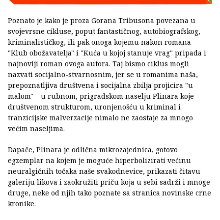
Poznato je kako je proza Gorana Tribusona povezana u
svojevrsne cikluse, poput fantastičnog, autobiografskog,
kriminalističkog, ili pak onoga kojemu nakon romana
"Klub obožavatelja" i "Kuća u kojoj stanuje vrag" pripada i
najnoviji roman ovoga autora. Taj bismo ciklus mogli
nazvati socijalno-stvarnosnim, jer se u romanima naša,
prepoznatljiva društvena i socijalna zbilja projicira "u
malom" – u rubnom, prigradskom naselju Plinara koje
društvenom strukturom, uronjenošću u kriminal i
tranzicijske malverzacije nimalo ne zaostaje za mnogo
većim naseljima.
Dapače, Plinara je odlična mikrozajednica, gotovo
egzemplar na kojem je moguće hiperbolizirati većinu
neuralgičnih točaka naše svakodnevice, prikazati čitavu
galeriju likova i zaokružiti priču koja u sebi sadrži i mnoge
druge, neke od njih tako poznate sa stranica novinske crne
kronike.