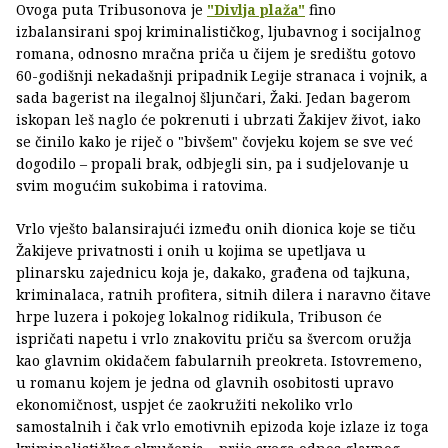
Ovoga puta Tribusonova je
"Divlja plaža"
fino
izbalansirani spoj kriminalističkog, ljubavnog i socijalnog
romana, odnosno mračna priča u čijem je središtu gotovo
60-godišnji nekadašnji pripadnik Legije stranaca i vojnik, a
sada bagerist na ilegalnoj šljunčari, Žaki. Jedan bagerom
iskopan leš naglo će pokrenuti i ubrzati Žakijev život, iako
se činilo kako je riječ o "bivšem" čovjeku kojem se sve već
dogodilo – propali brak, odbjegli sin, pa i sudjelovanje u
svim mogućim sukobima i ratovima.
Vrlo vješto balansirajući između onih dionica koje se tiču
Žakijeve privatnosti i onih u kojima se upetljava u
plinarsku zajednicu koja je, dakako, građena od tajkuna,
kriminalaca, ratnih profitera, sitnih dilera i naravno čitave
hrpe luzera i pokojeg lokalnog ridikula, Tribuson će
ispričati napetu i vrlo znakovitu priču sa švercom oružja
kao glavnim okidačem fabularnih preokreta. Istovremeno,
u romanu kojem je jedna od glavnih osobitosti upravo
ekonomičnost, uspjet će zaokružiti nekoliko vrlo
samostalnih i čak vrlo emotivnih epizoda koje izlaze iz toga