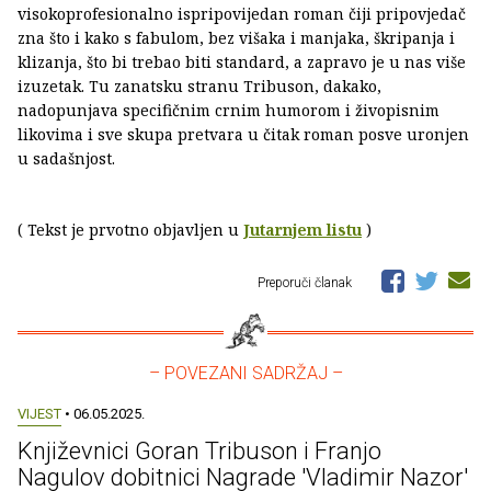
visokoprofesionalno ispripovijedan roman čiji pripovjedač
zna što i kako s fabulom, bez višaka i manjaka, škripanja i
klizanja, što bi trebao biti standard, a zapravo je u nas više
izuzetak. Tu zanatsku stranu Tribuson, dakako,
nadopunjava specifičnim crnim humorom i živopisnim
likovima i sve skupa pretvara u čitak roman posve uronjen
u sadašnjost.
( Tekst je prvotno objavljen u
Jutarnjem listu
)
Preporuči članak
– POVEZANI SADRŽAJ –
VIJEST
• 06.05.2025.
Književnici Goran Tribuson i Franjo
Nagulov dobitnici Nagrade 'Vladimir Nazor'