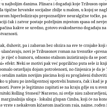
 u najboljim danima. Plinara i događaji koje Tribuson opis
a tipične hrvatske socijalne zbilje u malom, u kojoj se na
rom hiperboliziraju prepoznatljive neuralgične točke, pa
ciji čak i zatvor postaje poželjnim mjestom spasa od nevje
opačina kakve se uredno, gotovo svakodnevno događaju na 
stvarnosti.
ak, duhovit, pa i zabavan bez obzira na sve te crnjake koji 
 ulančavaju, novi je Tribusonov roman na trenutke «prena
je riječ o humoru, odnosno stalnom inzistiranju da se pos
i» efekt. Neki se motivi pak već poprilično puta sele iz knj
pomalo ostavljaju dojam potrošenosti, no činjenica je da je
 ostalim našim novijim piscima koji su proglašeni duhoviti
ko u plusu po inteligentnoj upotrebi humora, čak i kad je 
osti. Posve je legitimno zapitati se na kraju gdje su u sv
itski Rolling Stonesi? Naravno, ni ovdje nisu zaboravljeni
 marginalnija uloga - lokalni glupan Cimba, koji će na konc
ke vrste s nekakvom kičastom inačicom raja, naime, rođen j