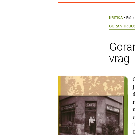
KRITIKA
• Piše
GORAN TRIBU
Goran
vrag
G
J
d
n
u
T
C