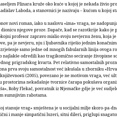
aseljem Plinara kruže oko kuće u kojoj je nekada živio pr
adislav Laboda, a stanovnici je nazivaju – kućom u kojoj st
onov novi roman, iako u naslovu «ima» vraga, ne nadopunj
u dionicu njegove proze. Dapače, kad se razotkrije kako je
kojni profesor zapravo mislio svoju nevjernu ženu, koja j
ve, pa je nevjeru, nju i ljubavnika riješio jednim konačni
razrješenje samo jedne od mnogih fabularnih linija ovoga 
 najlakše odredili kao tragikomično seciranje živopisne so
dnog prigradskog kvarta. Pet relativno samostalnih prozni
 ona prva svoju samostalnost već iskušala u zborniku «Hrva
 književnosti (2005), povezano je ne motivom vraga, već ul
i u prostorima nekadašnje tvornice čarapa pokušava organiz
ša», Roby Flekač, povratnik iz Njemačke gdje je već sudjel
im sumnjivim rabotama.
oj stanuje vrag» smještena je u socijalni milje skoro-pa-dn
ični i manje simpatični luzeri, sitni dileri, priglupi snagator