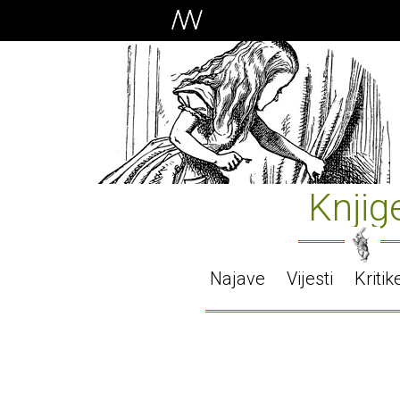
Knjig
Najave
Vijesti
Kritik