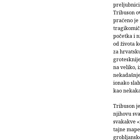
preljubnici
Tribuson ov
praćeno je
tragikomičn
početka i n
od života k
za hrvatsku
grotesknij
na veliko, 
nekadašnje 
ionako slab
kao nekaka
Tribuson j
njihovu sv
svakakve «
tajne mape,
grobljansko