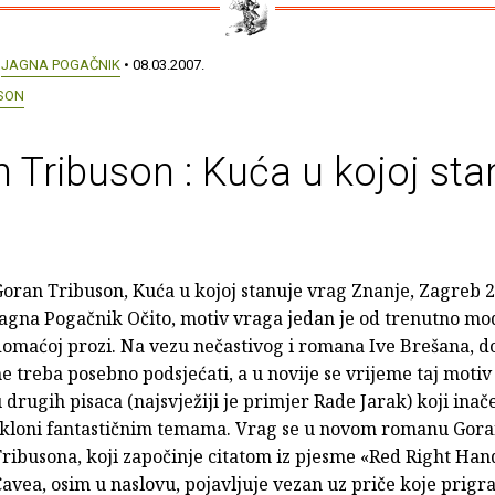
:
JAGNA POGAČNIK
• 08.03.2007.
SON
 Tribuson : Kuća u kojoj sta
oran Tribuson, Kuća u kojoj stanuje vrag Znanje, Zagreb 2
agna Pogačnik Očito, motiv vraga jedan je od trenutno mo
omaćoj prozi. Na vezu nečastivog i romana Ive Brešana, doi
e treba posebno podsjećati, a u novije se vrijeme taj motiv 
 drugih pisaca (najsvježiji je primjer Rade Jarak) koji inač
skloni fantastičnim temama. Vrag se u novom romanu Gor
ribusona, koji započinje citatom iz pjesme «Red Right Ha
avea, osim u naslovu, pojavljuje vezan uz priče koje prig