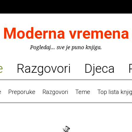
Moderna vremena
Pogledaj... sve je puno knjiga.
e
Razgovori
Djeca
e
Preporuke
Razgovori
Teme
Top lista knji