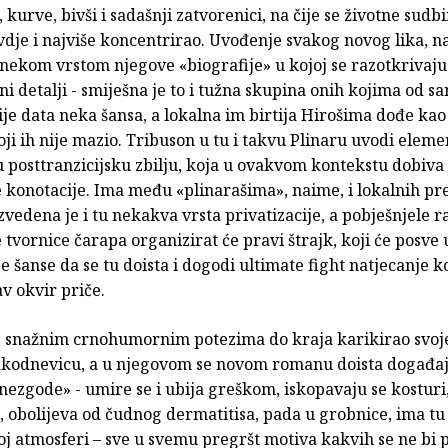
, kurve, bivši i sadašnji zatvorenici, na čije se životne sudb
dje i najviše koncentrirao. Uvođenje svakog novog lika, n
 nekom vrstom njegove «biografije» u kojoj se razotkriva
i detalji - smiješna je to i tužna skupina onih kojima od s
ije data neka šansa, a lokalna im birtija Hirošima dođe kao
oji ih nije mazio. Tribuson u tu i takvu Plinaru uvodi eleme
 posttranzicijsku zbilju, koja u ovakvom kontekstu dobiva 
e konotacije. Ima među «plinarašima», naime, i lokalnih p
izvedena je i tu nekakva vrsta privatizacije, a pobješnjele 
tvornice čarapa organizirat će pravi štrajk, koji će posve u
e šanse da se tu doista i dogodi ultimate fight natjecanje ko
v okvir priče.
e snažnim crnohumornim potezima do kraja karikirao svoje
akodnevicu, a u njegovom se novom romanu doista događa
nezgode» - umire se i ubija greškom, iskopavaju se kosturi
 obolijeva od čudnog dermatitisa, pada u grobnice, ima tu 
j atmosferi – sve u svemu pregršt motiva kakvih se ne bi 