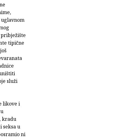
ine
aime,
ju uglavnom
amog
 pribježište
nte tipične
još
revaranata
radnice
ništiti
je služi
 likove i
ju
, kradu
i seksa u
posramio ni