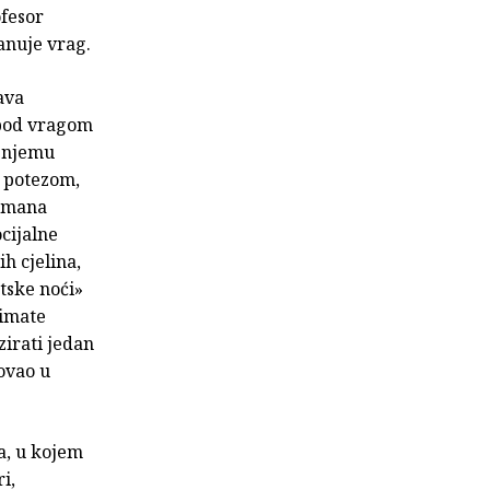
ofesor
anuje vrag.
ava
 pod vragom
e njemu
m potezom,
romana
cijalne
h cjelina,
tske noći»
timate
irati jedan
ovao u
a, u kojem
i,