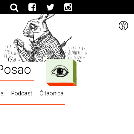
Posao
ga
Podcast
Čitaonica