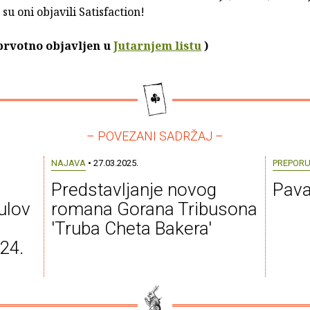
su oni objavili Satisfaction!
 prvotno objavljen u
Jutarnjem listu
)
– POVEZANI SADRŽAJ –
NAJAVA
• 27.03.2025.
PREPOR
Predstavljanje novog
Pavao
ulov
romana Gorana Tribusona
'Truba Cheta Bakera'
024.