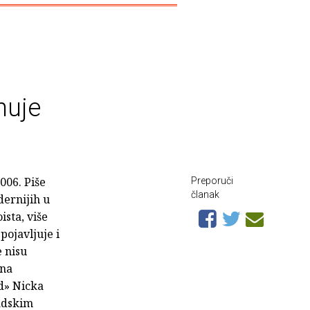
nuje
006. Piše
Preporuči
članak
dernijih u
sta, više
pojavljuje i
e nisu
ana
nd» Nicka
radskim