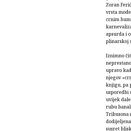
Zoran Ferić
vrsta model
crnim humo
karnevaliza
apsurda i 
plinarskoj 
Iznimno čit
neprestano
upravo kad 
njegov «crn
knjigu, pa 
usporedbi s
uvijek dale
rubu banaln
Tribusona m
dodijeljena
susret blis