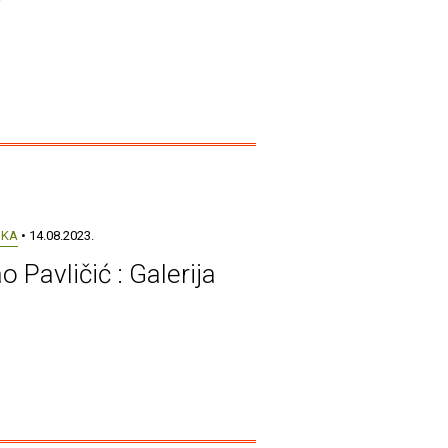
UKA
• 14.08.2023.
 Pavličić : Galerija