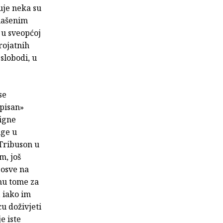
uje neka su
glašenim
 u sveopćoj
rojatnih
slobodi, u
se
pisan»
tigne
ige u
 Tribuson u
m, još
posve na
emu tome za
, iako im
u doživjeti
e iste