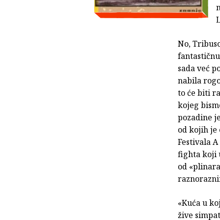
n
L
No, Tribus
fantastičn
sada već po
nabila rogo
to će biti 
kojeg bismo
pozadine je
od kojih je
Festivala A
fighta koj
od «plinara
raznorazn
«Kuća u koj
žive simpat