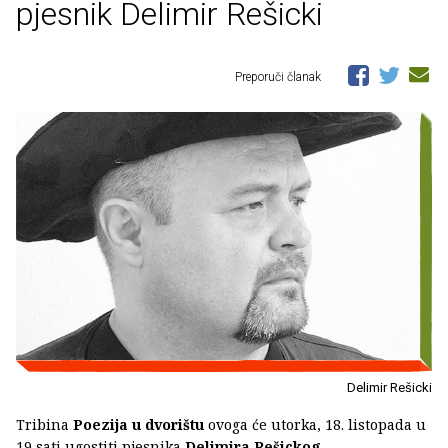
pjesnik Delimir Rešicki
Preporuči članak
Delimir Rešicki
Tribina
Poezija u dvorištu
ovoga će utorka, 18. listopada u
19 sati ugostiti pjesnika
Delimira Rešickog.