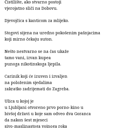
Čistilište, ako stvarno postoji
vjerojatno sliči na Dobovu.
Djevojčica s kanticom za mlijeko.
Stogovi sijena na uredno pokošenim pašnjacima
koji mirno čekaju suton.
Nešto nestvarno se na čas ukaže
tamo vani, izvan kupea
punoga nikotinskoga ljepila.
Carinik koji će izuven i izvaljen
na položenim sjedalima
zakratko zadrijemati do Zagreba.
Ulica u kojoj je
u Ljubljani otvoreno prvo porno-kino u
bivšoj državi u koje sam odveo dva Goranca
da nakon šest mjeseci
sivo-maslinastoga vojnoga roka