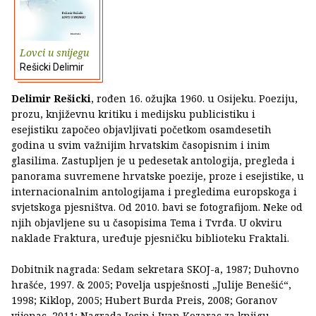
Lovci u snijegu
Rešicki Delimir
Delimir Rešicki
, rođen 16. ožujka 1960. u Osijeku. Poeziju,
prozu, književnu kritiku i medijsku publicistiku i
esejistiku započeo objavljivati početkom osamdesetih
godina u svim važnijim hrvatskim časopisnim i inim
glasilima. Zastupljen je u pedesetak antologija, pregleda i
panorama suvremene hrvatske poezije, proze i esejistike, u
internacionalnim antologijama i pregledima europskoga i
svjetskoga pjesništva. Od 2010. bavi se fotografijom. Neke od
njih objavljene su u časopisima Tema i Tvrđa. U okviru
naklade Fraktura, uređuje pjesničku biblioteku Fraktali.
Dobitnik nagrada: Sedam sekretara SKOJ-a, 1987; Duhovno
hrašće, 1997. & 2005; Povelja uspješnosti „Julije Benešić“,
1998; Kiklop, 2005; Hubert Burda Preis, 2008; Goranov
vijenac, 2011; Nagrada Josip i Ivan Kozarac za knjigu