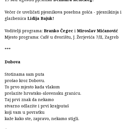
Večer će uveličati pjesnikova posebna gošća - pjesnikinja i
glazbenica
Lidija Bajuk!
Voditelji programa:
Branko Čegec
i
Miroslav Mićanović
Mjesto programa: Café u dvorištu, J. Žerjevića 7/II, Zagreb
***
Dobova
Stotinama sam puta
prošao kroz Dobovu.
To prvo mjesto kada vlakom
prelazite hrvatsko-slovensku granicu.
Taj prvi znak da nekamo
stvarno odlazite i prvi krajputaš
koji vam u povratku
kaže kako ste, zapravo, nekamo stigli.