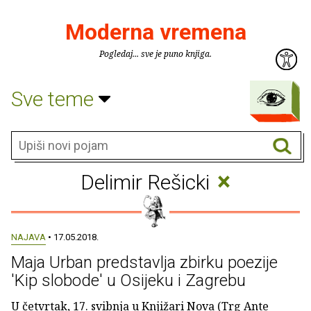
Moderna vremena
Pogledaj... sve je puno knjiga.
Sve teme
×
Delimir Rešicki
NAJAVA
• 17.05.2018.
Maja Urban predstavlja zbirku poezije
'Kip slobode' u Osijeku i Zagrebu
U četvrtak, 17. svibnja u Knjižari Nova (Trg Ante