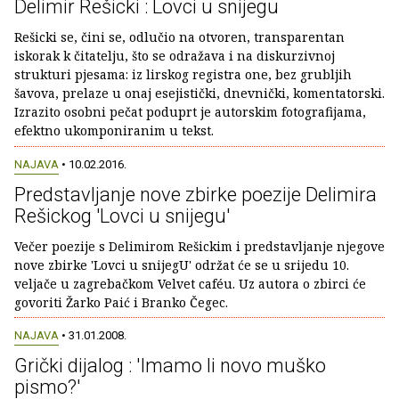
Delimir Rešicki : Lovci u snijegu
Rešicki se, čini se, odlučio na otvoren, transparentan
iskorak k čitatelju, što se odražava i na diskurzivnoj
strukturi pjesama: iz lirskog registra one, bez grubljih
šavova, prelaze u onaj esejistički, dnevnički, komentatorski.
Izrazito osobni pečat poduprt je autorskim fotografijama,
efektno ukomponiranim u tekst.
NAJAVA
• 10.02.2016.
Predstavljanje nove zbirke poezije Delimira
Rešickog 'Lovci u snijegu'
Večer poezije s Delimirom Rešickim i predstavljanje njegove
nove zbirke 'Lovci u snijegU' održat će se u srijedu 10.
veljače u zagrebačkom Velvet caféu. Uz autora o zbirci će
govoriti Žarko Paić i Branko Čegec.
NAJAVA
• 31.01.2008.
Grički dijalog : 'Imamo li novo muško
pismo?'