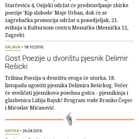
Starčevića 4, Osijek) održat će predstavljanje zbirke
poezije 'Kip slobode' Maje Urban, dok će se
zagrebačka promocija održat u ponedjeljak, 21.
svibnja u Kulturnom centru Mesnička (Mesnička 12,
Zagreb).
NAJAVA
• 18.10.2016.
Gost Poezije u dvorištu pjesnik Delimir
Rešicki
Tribina Poezija u dvorištu ovoga će utorka, 18.
listopada ugostiti pjesnika Delimira Rešickog. Večer
će uveličati pjesnikova posebna gošća - pjesnikinja i
glazbenica Lidija Bajuk! Program vode Branko Čegec
i Miroslav Mićanović.
KRITIKA
• 26.04.2016.