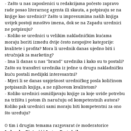
- Zašto u nas zaposlenici u redakcijama počesto zapravo
rade posao literarnog agenta ili skauta, a potpisuju se na
knjige kao urednici? Zašto u impresumima naših knjiga
uvijek postoji mnoštvo imena, dok se na Zapadu urednici
ne potpisuju?
- Koliko se urednici u velikim nakladničkim kućama
moraju boriti između dvije često nespojive kategorije:
kvalitete i profita? Mora li urednik danas ujedno biti i
stručnjak za marketing?
- Ima li danas u nas "brand" urednika i kako su to postali?
Zašto su transferi urednika iz jedne u drugu nakladničku
kuću postali medijski interesantni?
- Mjeri li se danas uspješnost uredničkog posla količinom
potpisanih knjiga, a ne njihovom kvalitetom?
- Koliko urednici osmišljavaju knjige za koje uvide potrebu
na tržištu i potom ih naručuju od kompetentnih autora?
Koliko pak urednici sami moraju biti kompetentni za ono
što uređuju?
O tim i drugim temama razgovarat će moderatorice