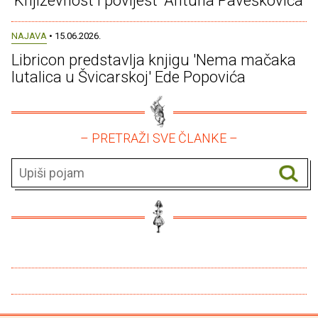
'Književnost i povijest' Antuna Paveškovića
NAJAVA
• 15.06.2026.
Libricon predstavlja knjigu 'Nema mačaka
lutalica u Švicarskoj' Ede Popovića
– PRETRAŽI SVE ČLANKE –