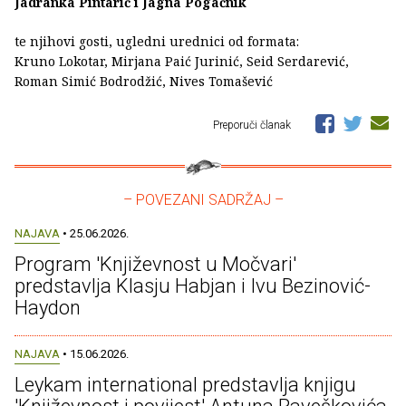
Jadranka Pintarić i Jagna Pogačnik
te njihovi gosti, ugledni urednici od formata:
Kruno Lokotar, Mirjana Paić Jurinić, Seid Serdarević,
Roman Simić Bodrodžić, Nives Tomašević
Preporuči članak
– POVEZANI SADRŽAJ –
NAJAVA
• 25.06.2026.
Program 'Književnost u Močvari'
predstavlja Klasju Habjan i Ivu Bezinović-
Haydon
NAJAVA
• 15.06.2026.
Leykam international predstavlja knjigu