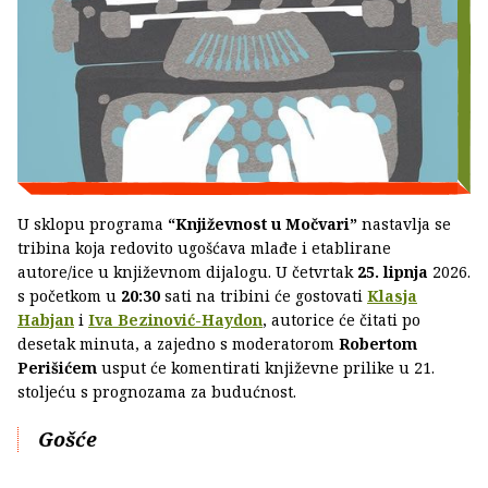
U sklopu programa
“Književnost u Močvari”
nastavlja se
tribina koja redovito ugošćava mlađe i etablirane
autore/ice u književnom dijalogu. U četvrtak
25. lipnja
2026.
s početkom u
20:30
sati na tribini će gostovati
Klasja
Habjan
i
Iva Bezinović-Haydon
, autorice će čitati po
desetak minuta, a zajedno s moderatorom
Robertom
Perišićem
usput će komentirati književne prilike u 21.
stoljeću s prognozama za budućnost.
Gošće