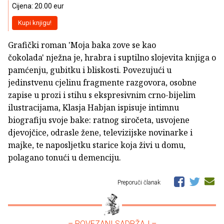
Cijena: 20.00 eur
Kupi knjigu!
Grafički roman 'Moja baka zove se kao
čokolada' nježna je, hrabra i suptilno slojevita knjiga o
pamćenju, gubitku i bliskosti. Povezujući u
jedinstvenu cjelinu fragmente razgovora, osobne
zapise u prozi i stihu s ekspresivnim crno-bijelim
ilustracijama, Klasja Habjan ispisuje intimnu
biografiju svoje bake: ratnog siročeta, usvojene
djevojčice, odrasle žene, televizijske novinarke i
majke, te naposljetku starice koja živi u domu,
polagano tonući u demenciju.
Preporuči članak
– POVEZANI SADRŽAJ –