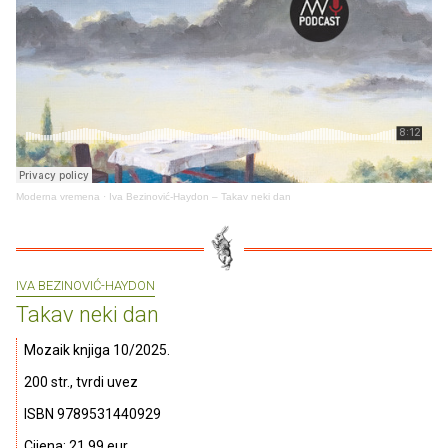
Moderna vremena
·
Iva Bezinović-Haydon – Takav neki dan
IVA BEZINOVIĆ-HAYDON
Takav neki dan
Mozaik knjiga 10/2025.
200 str., tvrdi uvez
ISBN 9789531440929
Cijena: 21.99 eur