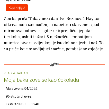
Kupi knjigu!
Zbirka priča 'Takav neki dan' Ive Bezinović-Haydon
otkriva nam iznenađenja i napetosti skrivene ispod
mirne svakodnevice, gdje se isprepliću ljepota i
tjeskoba, ushiti i užasi. S nježnošću i empatijom
autorica otvara svijet koji je istodobno njezin i naš. To
su priče koje ostavljajući snažne, pomiješane osjećaje.
KLASJA HABJAN
Moja baka zove se kao čokolada
Mala zvona 04/2026.
96 str., tvrdi uvez
ISBN 9789538553240