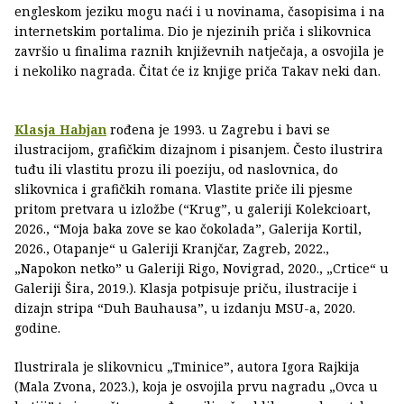
engleskom jeziku mogu naći i u novinama, časopisima i na
internetskim portalima. Dio je njezinih priča i slikovnica
završio u finalima raznih književnih natječaja, a osvojila je
i nekoliko nagrada. Čitat će iz knjige priča Takav neki dan.
Klasja Habjan
rođena je 1993. u Zagrebu i bavi se
ilustracijom, grafičkim dizajnom i pisanjem. Često ilustrira
tuđu ili vlastitu prozu ili poeziju, od naslovnica, do
slikovnica i grafičkih romana. Vlastite priče ili pjesme
pritom pretvara u izložbe (“Krug”, u galeriji Kolekcioart,
2026., “Moja baka zove se kao čokolada”, Galerija Kortil,
2026., Otapanje“ u Galeriji Kranjčar, Zagreb, 2022.,
„Napokon netko” u Galeriji Rigo, Novigrad, 2020., „Crtice“ u
Galeriji Šira, 2019.). Klasja potpisuje priču, ilustracije i
dizajn stripa “Duh Bauhausa”, u izdanju MSU-a, 2020.
godine.
Ilustrirala je slikovnicu „Tminice”, autora Igora Rajkija
(Mala Zvona, 2023.), koja je osvojila prvu nagradu „Ovca u