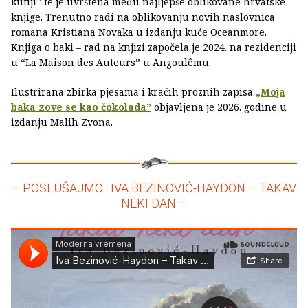
kutiji” te je uvrštena među najljepše oblikovane hrvatske
knjige. Trenutno radi na oblikovanju novih naslovnica
romana Kristiana Novaka u izdanju kuće Oceanmore.
Knjiga o baki – rad na knjizi započela je 2024. na rezidenciji
u “La Maison des Auteurs” u Angoulêmu.
Ilustrirana zbirka pjesama i kraćih proznih zapisa
„Moja
baka zove se kao čokolada”
objavljena je 2026. godine u
izdanju Malih Zvona.
– POSLUŠAJMO : IVA BEZINOVIĆ-HAYDON – TAKAV
NEKI DAN –