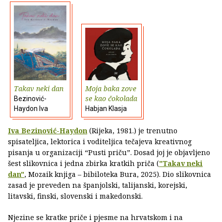
Takav neki dan
Moja baka zove
se kao čokolada
Bezinović-
Haydon Iva
Habjan Klasja
Iva Bezinović-Haydon
(Rijeka, 1981.) je trenutno
spisateljica, lektorica i voditeljica tečajeva kreativnog
pisanja u organizaciji “Pusti priču”. Dosad joj je objavljeno
šest slikovnica i jedna zbirka kratkih priča (
"Takav neki
dan"
, Mozaik knjiga – bibiloteka Bura, 2025). Dio slikovnica
zasad je preveden na španjolski, talijanski, korejski,
litavski, finski, slovenski i makedonski.
Njezine se kratke priče i pjesme na hrvatskom i na