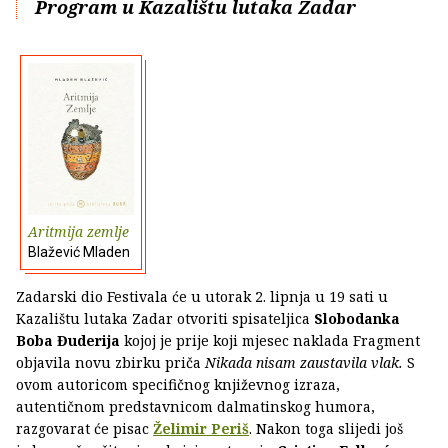
Program u Kazalištu lutaka Zadar
Aritmija zemlje
Blažević Mladen
Zadarski dio Festivala će u utorak 2. lipnja u 19 sati u
Kazalištu lutaka Zadar otvoriti spisateljica
Slobodanka
Boba Đuderija
kojoj je prije koji mjesec naklada Fragment
objavila novu zbirku priča
Nikada nisam zaustavila vlak.
S
ovom autoricom specifičnog književnog izraza,
autentičnom predstavnicom dalmatinskog humora,
razgovarat će pisac
Želimir Periš
. Nakon toga slijedi još