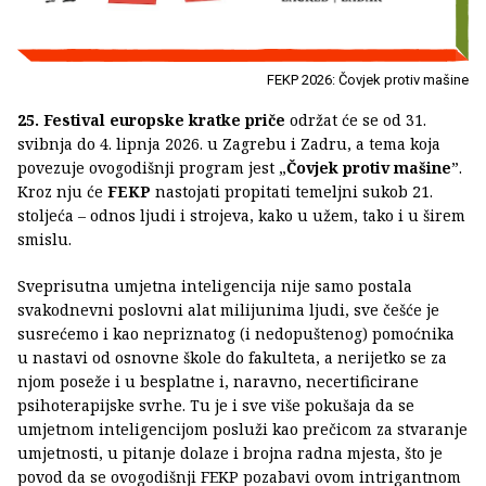
FEKP 2026: Čovjek protiv mašine
25. Festival europske kratke priče
održat će se od 31.
svibnja do 4. lipnja 2026. u Zagrebu i Zadru, a tema koja
povezuje ovogodišnji program jest „
Čovjek protiv mašine
”.
Kroz nju će
FEKP
nastojati propitati temeljni sukob 21.
stoljeća – odnos ljudi i strojeva, kako u užem, tako i u širem
smislu.
Sveprisutna umjetna inteligencija nije samo postala
svakodnevni poslovni alat milijunima ljudi, sve češće je
susrećemo i kao nepriznatog (i nedopuštenog) pomoćnika
u nastavi od osnovne škole do fakulteta, a nerijetko se za
njom poseže i u besplatne i, naravno, necertificirane
psihoterapijske svrhe. Tu je i sve više pokušaja da se
umjetnom inteligencijom posluži kao prečicom za stvaranje
umjetnosti, u pitanje dolaze i brojna radna mjesta, što je
povod da se ovogodišnji FEKP pozabavi ovom intrigantnom