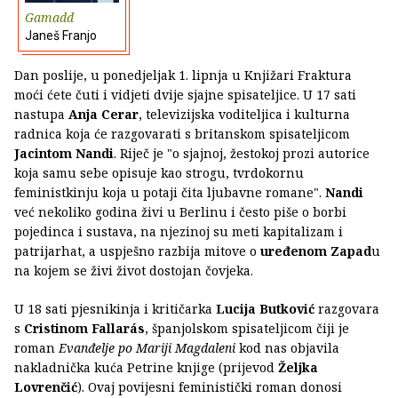
Gamadd
Janeš Franjo
Dan poslije, u ponedjeljak 1. lipnja u Knjižari Fraktura
moći ćete čuti i vidjeti dvije sjajne spisateljice. U 17 sati
nastupa
Anja Cerar
, televizijska voditeljica i kulturna
radnica koja će razgovarati s britanskom spisateljicom
Jacintom Nandi
. Riječ je "o sjajnoj, žestokoj prozi autorice
koja samu sebe opisuje kao strogu, tvrdokornu
feministkinju koja u potaji čita ljubavne romane".
Nandi
već nekoliko godina živi u Berlinu i često piše o borbi
pojedinca i sustava, na njezinoj su meti kapitalizam i
patrijarhat, a uspješno razbija mitove o
uređenom Zapad
u
na kojem se živi život dostojan čovjeka.
U 18 sati pjesnikinja i kritičarka
Lucija Butković
razgovara
s
Cristinom Fallarás
, španjolskom spisateljicom čiji je
roman
Evanđelje po Mariji Magdaleni
kod nas objavila
nakladnička kuća Petrine knjige (prijevod
Željka
Lovrenčić
). Ovaj povijesni feministički roman donosi