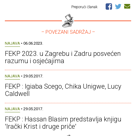
Preporuči članak
– POVEZANI SADRŽAJ –
NAJAVA
• 06.06.2023.
FEKP 2023. u Zagrebu i Zadru posvećen
razumu i osjećajima
NAJAVA
• 29.05.2017.
FEKP : Igiaba Scego, Chika Unigwe, Lucy
Caldwell
NAJAVA
• 29.05.2017.
FEKP : Hassan Blasim predstavlja knjigu
'Irački Krist i druge priče'