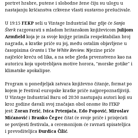
portret hrabre, putene i slobodne žene čiju su ulogu u
nastajanju kršćanstva crkvene vlasti sustavno prešućivale.
U 19:15
FEKP
seli u Vintage Industrial Bar gdje će
Sanja
Šterk
razgovarati s mladom britanskom književicom
Julijom
Armfield
koja je za svoje knjige primila respektabilan broj
nagrada, a kratke priče su joj, među ostalim objavljene u
časopisima
Granta
i T
he White Review
. Njezine priče
najčešće kreću od lika, a na sebe gleda prvenstveno kao na
autoricu koja upotrebljava motive horora, "morske gotike" i
klimatske apokalipse.
Program u ponedjeljak zatvara književno čitanje, format po
kojem je Festival europske kratke priče najprepoznatljiviji.
U Vintage Industrial Baru od 20:30 nastupaju autori koji su
kroz godine davali svoj značajan obol onome što FEKP
jest:
Zoran Ferić
,
Ivica Prtenjača
,
Edo Popović
,
Miroslav
Mićanović
i
Branko Čegec
čitat će svoje priče i prisjećati
se povijesti festivala, a ceremonijom će ravnati spisateljica
i prevoditeljica
Đurđica Čilić
.