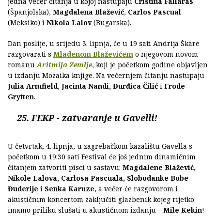
jedna večer čitanja u kojoj nastupaju
Cristina Fallarás
(Španjolska),
Magdalena Blažević
,
Carlos Pascual
(Meksiko) i
Nikola Lalov
(Bugarska).
Dan poslije, u srijedu 3. lipnja, će u 19 sati Andrija Škare
razgovarati s
Mladenom Blaževićem
o njegovom novom
romanu
Aritmija Zemlje
, koji je početkom godine objavljen
u izdanju Mozaika knjige. Na večernjem čitanju nastupaju
Julia Armfield
,
Jacinta Nandi,
Đurđica Čilić
i
Frode
Grytten
.
25. FEKP - zatvaranje u Gavelli!
U četvrtak, 4. lipnja, u zagrebačkom kazalištu Gavella s
početkom u 19:30 sati Festival će još jednim dinamičnim
čitanjem zatvoriti pisci u sastavu:
Magdalene Blažević,
Nikole Lalova, Carlosa Pascuala, Slobodanke Bobe
Đuderije
i
Senka Karuze
, a večer će razgovorom i
akustičnim koncertom zaključiti glazbenik kojeg rijetko
imamo priliku slušati u akustičnom izdanju –
Mile Kekin
!