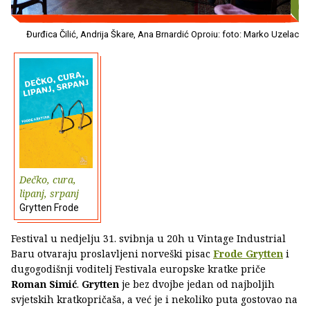
Đurđica Čilić, Andrija Škare, Ana Brnardić Oproiu: foto: Marko Uzelac
Dečko, cura,
lipanj, srpanj
Grytten Frode
Festival u nedjelju 31. svibnja u 20h u Vintage Industrial
Baru otvaraju proslavljeni norveški pisac
Frode Grytten
i
dugogodišnji voditelj Festivala europske kratke priče
Roman Simić
.
Grytten
je bez dvojbe jedan od najboljih
svjetskih kratkopričaša, a već je i nekoliko puta gostovao na