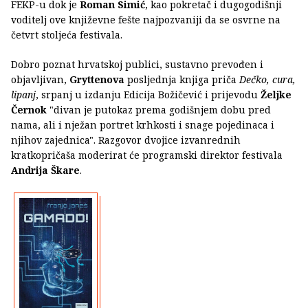
FEKP-u dok je
Roman Simić
, kao pokretač i dugogodišnji
voditelj ove književne fešte najpozvaniji da se osvrne na
četvrt stoljeća festivala.
Dobro poznat hrvatskoj publici, sustavno prevođen i
objavljivan,
Gryttenova
posljednja knjiga priča
Dečko, cura,
lipanj
, srpanj u izdanju Edicija Božičević i prijevodu
Željke
Černok
"divan je putokaz prema godišnjem dobu pred
nama, ali i nježan portret krhkosti i snage pojedinaca i
njihov zajednica". Razgovor dvojice izvanrednih
kratkopričaša moderirat će programski direktor festivala
Andrija Škare
.