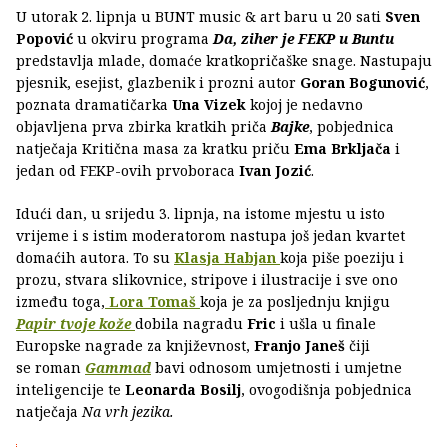
U utorak 2. lipnja u BUNT music & art baru u 20 sati
Sven
Popović
u okviru programa
Da, ziher je FEKP u Buntu
predstavlja mlade, domaće kratkopričaške snage. Nastupaju
pjesnik, esejist, glazbenik i prozni autor
Goran Bogunović
,
poznata dramatičarka
Una Vizek
kojoj je nedavno
objavljena prva zbirka kratkih priča
Bajke
, pobjednica
natječaja Kritična masa za kratku priču
Ema Brkljača
i
jedan od FEKP-ovih prvoboraca
Ivan Jozić
.
Idući dan, u srijedu 3. lipnja, na istome mjestu u isto
vrijeme i s istim moderatorom nastupa još jedan kvartet
domaćih autora. To su
Klasja Habjan
koja piše poeziju i
prozu, stvara slikovnice, stripove i ilustracije i sve ono
između toga,
Lora Tomaš
koja je za posljednju knjigu
Papir tvoje kože
dobila nagradu
Fric
i ušla u finale
Europske nagrade za književnost,
Franjo Janeš
čiji
se roman
Gammad
bavi odnosom umjetnosti i umjetne
inteligencije te
Leonarda Bosilj
, ovogodišnja pobjednica
natječaja
Na vrh jezika.