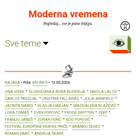
Moderna vremena
Pogledaj... sve je puno knjiga.
Sve teme
NAJAVA
• Piše:
MV INFO
• 13.05.2026.
UNA VIZEK
SLOBODANKA BOBA ĐUDERIJA
NIKOLA LALOV
CARLOS PASCUAL
CRISTINA FALLARÁS
JULIA ARMFIELD
JACINTA NANDI
KLASJA HABJAN
MAGDALENA BLAŽEVIĆ
LORA TOMAŠ
SVEN POPOVIĆ
FRODE GRYTTEN
FEKP
FRANJO JANEŠ
ZORAN FERIĆ
EDO POPOVIĆ
FESTIVAL EUROPSKE KRATKE PRIČE
BRANKO ČEGEC
ROMAN SIMIĆ
ANDRIJA ŠKARE