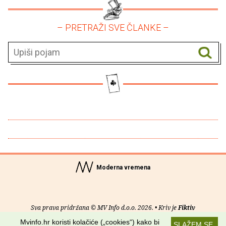
– PRETRAŽI SVE ČLANKE –
Moderna vremena
Sva prava pridržana © MV Info d.o.o. 2026. • Kriv je
Fiktiv
Mvinfo.hr koristi kolačiće („cookies“) kako bi
SLAŽEM SE